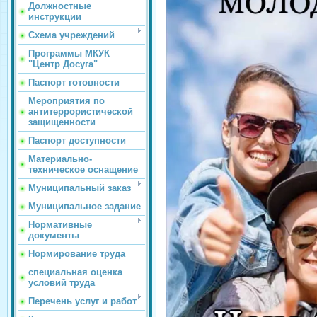
Должностные
инструкции
Схема учреждений
Программы МКУК
"Центр Досуга"
Паспорт готовности
Мероприятия по
антитеррористической
защищенности
Паспорт доступности
Материально-
техническое оснащение
Муниципальный заказ
Муниципальное задание
Нормативные
документы
Нормирование труда
специальная оценка
условий труда
Перечень услуг и работ