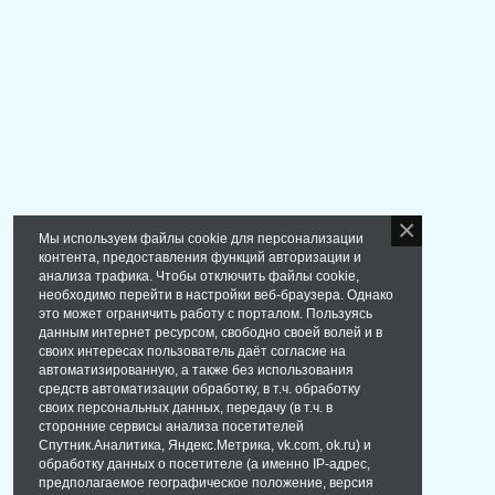
Мы используем файлы cookie для персонализации
контента, предоставления функций авторизации и
анализа трафика. Чтобы отключить файлы cookie,
необходимо перейти в настройки веб-браузера. Однако
это может ограничить работу с порталом. Пользуясь
данным интернет ресурсом, свободно своей волей и в
своих интересах пользователь даёт согласие на
автоматизированную, а также без использования
средств автоматизации обработку, в т.ч. обработку
своих персональных данных, передачу (в т.ч. в
сторонние сервисы анализа посетителей
Спутник.Аналитика, Яндекс.Метрика, vk.com, ok.ru) и
обработку данных о посетителе (а именно IP-адрес,
предполагаемое географическое положение, версия