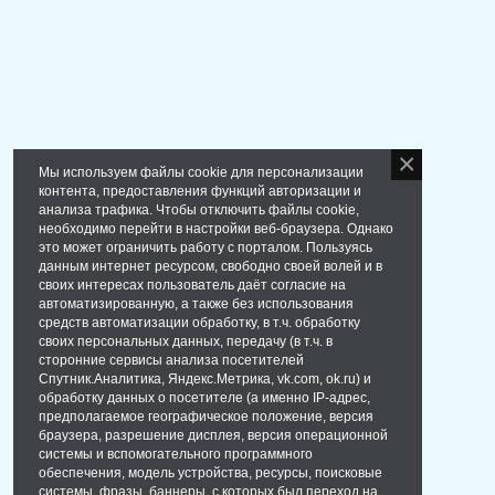
Мы используем файлы cookie для персонализации
контента, предоставления функций авторизации и
анализа трафика. Чтобы отключить файлы cookie,
необходимо перейти в настройки веб-браузера. Однако
это может ограничить работу с порталом. Пользуясь
данным интернет ресурсом, свободно своей волей и в
своих интересах пользователь даёт согласие на
автоматизированную, а также без использования
средств автоматизации обработку, в т.ч. обработку
своих персональных данных, передачу (в т.ч. в
сторонние сервисы анализа посетителей
Спутник.Аналитика, Яндекс.Метрика, vk.com, ok.ru) и
обработку данных о посетителе (а именно IP-адрес,
предполагаемое географическое положение, версия
браузера, разрешение дисплея, версия операционной
системы и вспомогательного программного
обеспечения, модель устройства, ресурсы, поисковые
системы, фразы, баннеры, с которых был переход на