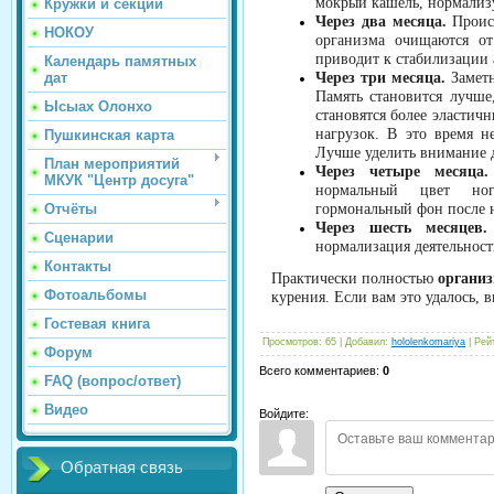
мокрый кашель, нормализу
Кружки и секции
Через два месяца.
Происх
НОКОУ
организма очищаются от
приводит к стабилизации 
Календарь памятных
дат
Через три месяца.
Заметн
Память становится лучш
Ысыах Олонхо
становятся более эластич
нагрузок. В это время н
Пушкинская карта
Лучше уделить внимание 
План мероприятий
Через четыре месяца.
МКУК "Центр досуга"
нормальный цвет ног
Отчёты
гормональный фон после 
Через шесть месяцев.
Сценарии
нормализация деятельност
Контакты
Практически полностью
организ
Фотоальбомы
курения. Если вам это удалось, 
Гостевая книга
Просмотров
:
65
|
Добавил
:
hololenkomariya
|
Рей
Форум
Всего комментариев
:
0
FAQ (вопрос/ответ)
Видео
Войдите:
Обратная связь