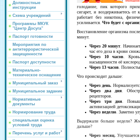
Должностные
голодание, пик которого прих
инструкции
сигарет, и воздерживаетесь от
Схема учреждений
работает без никотина, физиче
усиливается.
Что будет с орган
Программы МКУК
"Центр Досуга"
Восстановление организма после 
Паспорт готовности
минут.
Мероприятия по
Через 20 минут
. Начинае
антитеррористической
час его доза в крови сниж
защищенности
Через 10 часов
. Кровь
Паспорт доступности
насыщенности её кислоро
Через 13 часов
. Полность
Материально-
техническое оснащение
Что происходит дальше:
Муниципальный заказ
Через день
. Нормализуетс
Через два дня
. Обост
Муниципальное задание
рецепторов.
Нормативные
Через три дня
. Повыш
документы
активизацией детоксикац
Нормирование труда
Через неделю
. Заметно ул
специальная оценка
Выдержали больше недели? Жм
условий труда
дальше?
Перечень услуг и работ
Через месяц.
Улучшается 