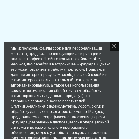
Мы используем файлы cookie для персонализации
контента, предоставления функций авторизации и
анализа трафика. Чтобы отключить файлы cookie,
необходимо перейти в настройки веб-браузера. Однако
это может ограничить работу с порталом. Пользуясь
данным интернет ресурсом, свободно своей волей и в
своих интересах пользователь даёт согласие на
автоматизированную, а также без использования
средств автоматизации обработку, в т.ч. обработку
своих персональных данных, передачу (в т.ч. в
сторонние сервисы анализа посетителей
Спутник.Аналитика, Яндекс.Метрика, vk.com, ok.ru) и
обработку данных о посетителе (а именно IP-адрес,
предполагаемое географическое положение, версия
браузера, разрешение дисплея, версия операционной
системы и вспомогательного программного
обеспечения, модель устройства, ресурсы, поисковые
системы, фразы, баннеры, с которых был переход на