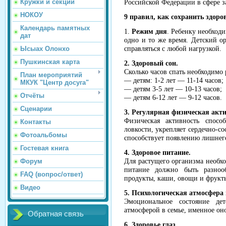
Кружки и секции
Российской Федерации в сфере з
НОКОУ
9 правил, как сохранить здоро
Календарь памятных
1.
Режим дня
. Ребенку необходи
дат
одно и то же время. Детский о
Ысыах Олонхо
справляться с любой нагрузкой.
Пушкинская карта
2. Здоровый сон.
Сколько часов спать необходимо р
План мероприятий
— детям: 1-2 лет — 11-14 часов;
МКУК "Центр досуга"
— детям 3-5 лет — 10-13 часов;
Отчёты
— детям 6-12 лет — 9-12 часов.
Сценарии
3. Регулярная физическая акти
Физическая активность спосо
Контакты
ловкости, укрепляет сердечно-с
Фотоальбомы
способствует появлению лишнего
Гостевая книга
4. Здоровое питание.
Форум
Для растущего организма необх
питание должно быть разно
FAQ (вопрос/ответ)
продукты, каши, овощи и фрукты
Видео
5. Психологическая атмосфера 
Эмоциональное состояние дет
атмосферой в семье, именное оно
Обратная связь
6. Здоровье глаз.