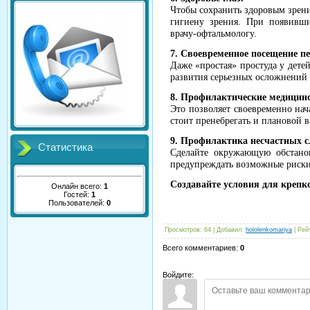
Чтобы сохранить здоровым зрени
гигиену зрения. При появивш
врачу-офтальмологу.
7. Своевременное посещение пе
Даже «простая» простуда у детей
развития серьезных осложнений 
8. Профилактические медицин
Это позволяет своевременно нач
стоит пренебрегать и плановой 
9. Профилактика несчастных с
Статистика
Сделайте окружающую обстанов
предупреждать возможные риски 
Создавайте условия для крепк
Онлайн всего:
1
Гостей:
1
Пользователей:
0
Просмотров
:
64
|
Добавил
:
hololenkomariya
|
Рей
Всего комментариев
:
0
Войдите: