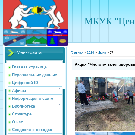
МКУК "Цент
Меню сайта
Главная
»
2026
»
Июнь
»
07
Акция "Чистота- залог здоров
Главная страница
Персональные данные
Цифровой ID
Афиша
Информация о сайте
Библиотека
Структура
О нас
Сведения о доходах