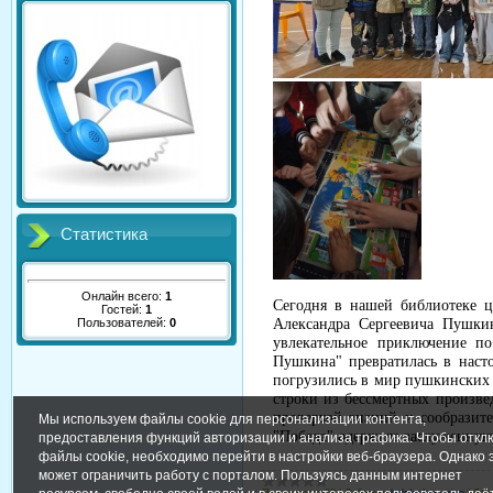
Статистика
Онлайн всего:
1
Сегодня в нашей библиотеке ц
Гостей:
1
Пользователей:
0
Александра Сергеевича Пушки
увлекательное приключение п
Пушкина" превратилась в насто
погрузились в мир пушкинских г
строки из бессмертных произве
проверкой знаний и сообразите
Мы используем файлы cookie для персонализации контента,
"Победа" одержала заслуженную
предоставления функций авторизации и анализа трафика. Чтобы откл
файлы cookie, необходимо перейти в настройки веб-браузера. Однако 
может ограничить работу с порталом. Пользуясь данным интернет