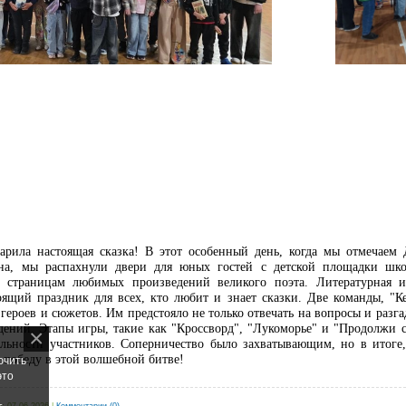
арила настоящая сказка! В этот особенный день, когда мы отмечаем 
на, мы распахнули двери для юных гостей с детской площадки шк
о страницам любимых произведений великого поэта. Литературная и
ящий праздник для всех, кто любит и знает сказки. Две команды, "К
ероев и сюжетов. Им предстояло не только отвечать на вопросы и разга
дений. Этапы игры, такие как "Кроссворд", "Лукоморье" и "Продолжи с
льности участников. Соперничество было захватывающим, но в итоге
 победу в этой волшебной битве!
ючить
это