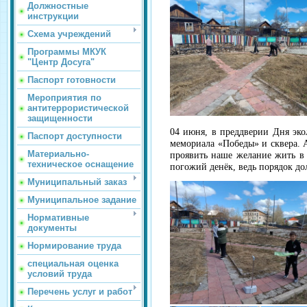
Должностные
инструкции
Схема учреждений
Программы МКУК
"Центр Досуга"
Паспорт готовности
Мероприятия по
антитеррористической
защищенности
04 июня, в преддверии Дня эко
Паспорт доступности
мемориала «Победы» и сквера. 
Материально-
проявить наше желание жить в 
техническое оснащение
погожий денёк, ведь порядок дол
Муниципальный заказ
Муниципальное задание
Нормативные
документы
Нормирование труда
специальная оценка
условий труда
Перечень услуг и работ