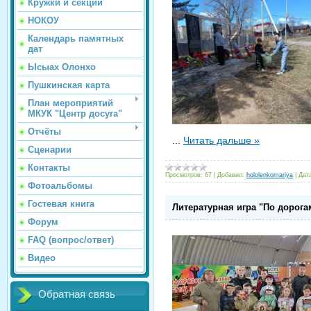
Кружки и секции
НОКОУ
Календарь памятных
дат
Ысыах Олонхо
Пушкинская карта
План мероприятий
МКУК "Центр досуга"
Отчёты
...
Читать дальше »
Сценарии
Контакты
Просмотров:
67
|
Добавил:
hololenkomariya
|
Дат
Фотоальбомы
Гостевая книга
Литературная игра "По дорога
Форум
FAQ (вопрос/ответ)
Видео
Обратная связь