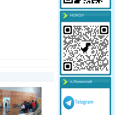
НОКОУ
п.Ленинский