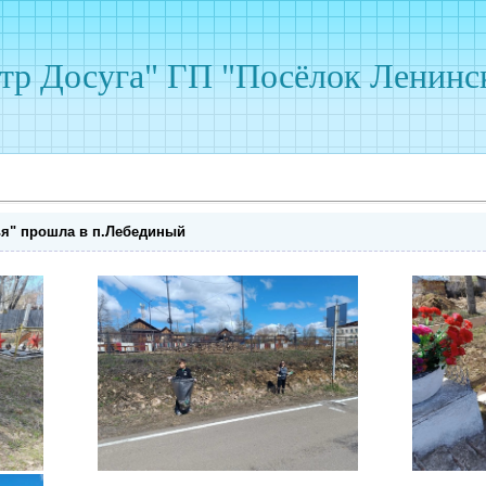
р Досуга" ГП "Посёлок Ленинс
ья" прошла в п.Лебединый