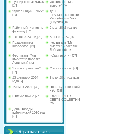
Турнир по шахматам
Фестиваль "Мы
вместе"
[14]
[40]
"Кросс нации - 2022"
День
государственности
[17]
Республики Саха
(Якутия)
[16]
Районный турнир по
9 мая 2023 год
[10]
футболу
[10]
1 июня 2023 год
Ысыах-2023
[29]
[16]
Поздравляем
Фестиваль "Мы
новосёлов!
вместе" в посёлке
[20]
Лебединый
[15]
Фестиваль "Мы
«Сад памяти»
[27]
вместе" в посёлке
Ленинский
[30]
"Бои по правилам"
С новосельем!
[42]
[16]
23 февраля 2024
9 мая 2024 год
[112]
года
[9]
"Ысыах 2024"
Поселку Ленинский
[39]
- 95!
[38]
Стихи о войне
ЕДИНСТВО В
[27]
СВЕТЕ СОЦВЕТИЙ
[70]
День Победы
п.Ленинский 2026 год
[43]
Обратная связь