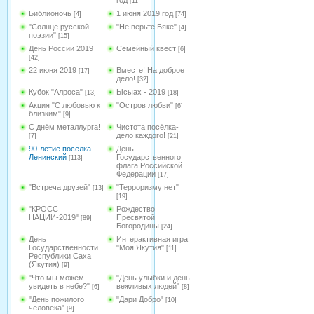
год
[11]
Библионочь
1 июня 2019 год
[4]
[74]
"Солнце русской
"Не верьте Бяке"
[4]
поэзии"
[15]
День России 2019
Семейный квест
[6]
[42]
22 июня 2019
Вместе! На доброе
[17]
дело!
[32]
Кубок "Алроса"
Ысыах - 2019
[13]
[18]
Акция "С любовью к
"Остров любви"
[6]
близким"
[9]
С днём металлурга!
Чистота посёлка-
дело каждого!
[7]
[21]
90-летие посёлка
День
Ленинский
Государственного
[113]
флага Российской
Федерации
[17]
"Встреча друзей"
"Терроризму нет"
[13]
[19]
"КРОСС
Рождество
НАЦИИ-2019"
Пресвятой
[89]
Богородицы
[24]
День
Интерактивная игра
Государственности
"Моя Якутия"
[11]
Республики Саха
(Якутия)
[9]
"Что мы можем
"День улыбки и день
увидеть в небе?"
вежливых людей"
[6]
[8]
"День пожилого
"Дари Добро"
[10]
человека"
[9]