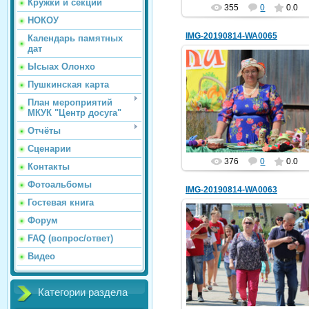
Кружки и секции
355
0
0.0
НОКОУ
IMG-20190814-WA0065
Календарь памятных
дат
Ысыах Олонхо
Пушкинская карта
14.08.2019
План мероприятий
МКУК "Центр досуга"
hololenkomariya
Отчёты
Сценарии
376
0
0.0
Контакты
Фотоальбомы
IMG-20190814-WA0063
Гостевая книга
Форум
FAQ (вопрос/ответ)
14.08.2019
Видео
hololenkomariya
Категории раздела