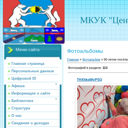
МКУК "Цент
Меню сайта
Фотоальбомы
Главная
»
Фотоальбом
» 90-летие посёлк
Главная страница
Фотографий в разделе
:
113
Персональные данные
Цифровой ID
THXhkqWyPSQ
Афиша
Информация о сайте
Библиотека
14.08.2019
Структура
hololenkomariya
О нас
Сведения о доходах