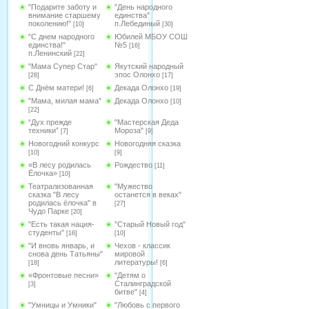
"Подарите заботу и
"День народного
внимание старшему
единства"
поколению!"
п.Лебединый
[10]
[30]
"С днем народного
Юбилей МБОУ СОШ
единства!"
№5
[16]
п.Ленинский
[22]
"Мама Супер Стар"
Якутский народный
эпос Олонхо
[28]
[17]
С Днём матери!
Декада Олонхо
[6]
[19]
"Мама, милая мама"
Декада Олонхо
[10]
[22]
“Дух прежде
"Мастерская Деда
техники”
Мороза"
[7]
[9]
Новогодний конкурс
Новогодняя сказка
[10]
[9]
«В лесу родилась
Рождество
[11]
Ёлочка»
[10]
Театрализованная
"Мужество
сказка "В лесу
останется в веках"
родилась ёлочка" в
[27]
Чудо Парке
[20]
"Есть такая нация-
"Старый Новый год"
студенты"
[16]
[10]
"И вновь январь, и
Чехов - классик
снова день Татьяны"
мировой
литературы!
[18]
[6]
«Фронтовые песни»
"Детям о
Сталинградской
[3]
битве"
[4]
"Умницы и Умники"
"Любовь с первого