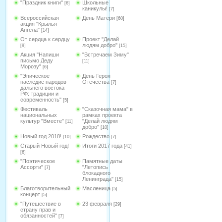
"Праздник книги"
Школьные
[6]
каникулы!
[7]
Всероссийская
День Матери
[60]
акция "Крылья
Ангела"
[14]
От сердца к сердцу
Проект "Делай
людям добро"
[9]
[15]
Акция "Напиши
"Встречаем Зиму"
письмо Деду
[11]
Морозу"
[6]
"Эпическое
День Героя
наследие народов
Отечества
[7]
дальнего востока
РФ: традиции и
современность"
[5]
Фестиваль
"Сказочная мама" в
национальных
рамках проекта
культур "Вместе"
"Делай людям
[11]
добро"
[10]
Новый год 2018!
Рождество
[10]
[7]
Старый Новый год!
Итоги 2017 года
[41]
[6]
"Поэтическое
Памятные даты
Ассорти"
"Летопись
[7]
блокадного
Ленинграда"
[15]
Благотворительный
Масленица
[5]
концерт
[5]
"Путешествие в
23 февраля
[29]
страну прав и
обязанностей"
[7]