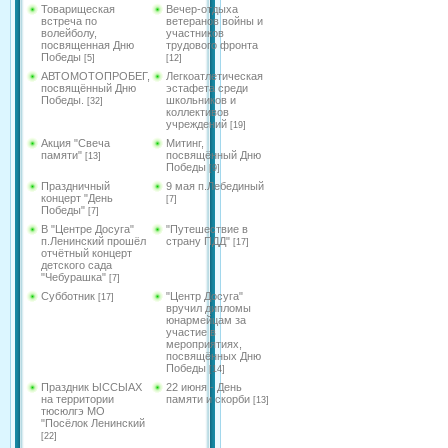
Товарищеская
Вечер-отдыха
встреча по
ветеранов войны и
волейболу,
участников
посвященная Дню
трудового фронта
Победы
[5]
[12]
АВТОМОТОПРОБЕГ,
Легкоатлетическая
посвящённый Дню
эстафета среди
Победы.
школьников и
[32]
коллективов
учреждений
[19]
Акция "Свеча
Митинг,
памяти"
посвящённый Дню
[13]
Победы
[9]
Праздничный
9 мая п.Лебединый
концерт "День
[7]
Победы"
[7]
В "Центре Досуга"
"Путешествие в
п.Ленинский прошёл
страну ПДД"
[17]
отчётный концерт
детского сада
"Чебурашка"
[7]
Субботник
"Центр Досуга"
[17]
вручил дипломы
юнармейцам за
участие в
мероприятиях,
посвящённых Дню
Победы
[14]
Праздник ЫССЫАХ
22 июня - День
на территории
памяти и скорби
[13]
тюсюлгэ МО
"Посёлок Ленинский
[22]