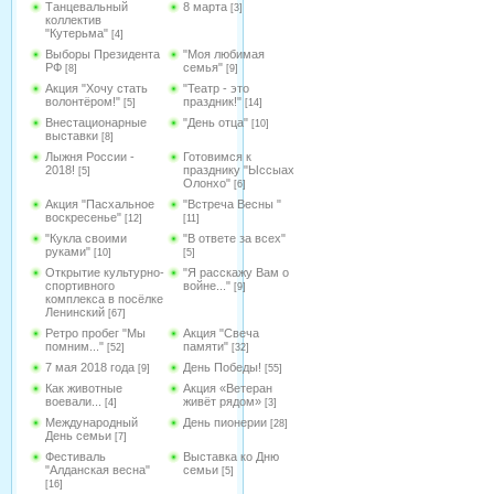
Танцевальный
8 марта
[3]
коллектив
"Кутерьма"
[4]
Выборы Президента
"Моя любимая
РФ
семья"
[8]
[9]
Акция "Хочу стать
"Театр - это
волонтёром!"
праздник!"
[5]
[14]
Внестационарные
"День отца"
[10]
выставки
[8]
Лыжня России -
Готовимся к
2018!
празднику "Ыссыах
[5]
Олонхо"
[6]
Акция "Пасхальное
"Встреча Весны "
воскресенье"
[12]
[11]
"Кукла своими
"В ответе за всех"
руками"
[10]
[5]
Открытие культурно-
"Я расскажу Вам о
спортивного
войне..."
[9]
комплекса в посёлке
Ленинский
[67]
Ретро пробег "Мы
Акция "Свеча
помним..."
памяти"
[52]
[32]
7 мая 2018 года
День Победы!
[9]
[55]
Как животные
Акция «Ветеран
воевали...
живёт рядом»
[4]
[3]
Международный
День пионерии
[28]
День семьи
[7]
Фестиваль
Выставка ко Дню
"Алданская весна"
семьи
[5]
[16]