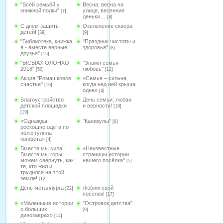
"Всей семьёй у
Весна, весна на
книжной полки"
улице, весенние
[7]
деньки…
[4]
С днём защиты
Озеленение сквера
детей!
[39]
[9]
"Библиотека, книжка,
"Праздник чистоты и
я - вместе верные
здоровья"
[8]
друзья"
[15]
"ЫСЫАХ ОЛОНХО -
"Знамя семьи -
2018"
любовь"
[50]
[12]
Акция "Ромашковое
«Семья – сильна,
счастье"
когда над ней крыша
[16]
одна»
[4]
Благоустройство
День семьи, любви
детской площадки
и верности!
[19]
[19]
«Однажды,
"Каникулы"
[8]
роскошно одета по
полю гуляла
конфета»
[4]
Вместе мы сила!
«Неизвестные
Вместе мы горы
страницы истории
можем свернуть, как
нашего посёлка"
[5]
те, кто жил и
трудился на этой
земле!
[12]
День металлурга
Любим свой
[22]
посёлок!
[17]
«Маленькие истории
"Островок детства"
о больших
[9]
динозаврах»
[14]