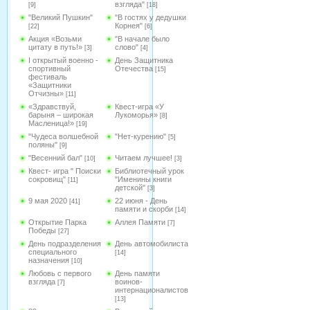
взгляда"
[9]
[18]
"Великий Пушкин"
"В гостях у дедушки
Корнея"
[22]
[6]
Акция «Возьми
"В начале было
цитату в путь!»
слово"
[3]
[4]
I открытый военно -
День Защитника
спортивный
Отечества
[15]
фестиваль
«Защитники
Отчизны»
[11]
«Здравствуй,
Квест-игра «У
барыня – широкая
Лукоморья»
[8]
Масленица!»
[19]
"Чудеса волшебной
"Нет-курению"
[5]
поляны"
[9]
"Весенний бал"
Читаем лучшее!
[10]
[3]
Квест- игра " Поиски
Библиотечный урок
сокровищ"
"Именины книги
[11]
детской"
[3]
9 мая 2020
22 июня - День
[41]
памяти и скорби
[14]
Открытие Парка
Аллея Памяти
[7]
Победы
[27]
День подразделения
День автомобилиста
специального
[14]
назначения
[10]
Любовь с первого
День памяти
взгляда
воинов-
[7]
интернационалистов
[13]