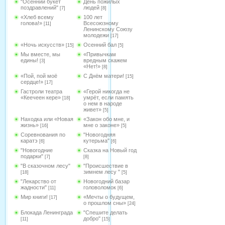
"Осенний букет
День пожилых
поздравлений"
людей
[7]
[8]
«Хлеб всему
100 лет
голова!»
Всесоюзному
[11]
Ленинскому Союзу
молодежи
[17]
«Ночь искусств»
Осенний бал
[15]
[5]
Мы вместе, мы
«Привычкам
едины!
вредным скажем
[3]
«Нет!»
[8]
«Пой, пой моё
С Днём матери!
[15]
сердце!»
[17]
Гастроли театра
«Герой никогда не
«Кеечеен кере»
умрёт, если память
[18]
о нем в народе
живет»
[5]
Находка или «Новая
«Закон обо мне, и
жизнь»
мне о законе»
[16]
[5]
Соревнования по
"Новогодняя
каратэ
кутерьма"
[6]
[6]
"Новогодние
Сказка на Новый год
подарки"
[7]
[8]
"В сказочном лесу"
"Происшествие в
зимнем лесу "
[18]
[5]
"Лекарство от
Новогодний базар
жадности"
головоломок
[11]
[6]
Мир книги!
«Мечты о будущем,
[17]
о прошлом сны»
[24]
Блокада Ленинграда
"Спешите делать
добро"
[11]
[15]