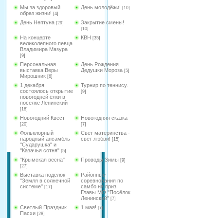
Мы за здоровый
День молодёжи!
[10]
образ жизни!
[4]
День Нептуна
Закрытие смены!
[29]
[10]
На концерте
КВН
[35]
великолепного певца
Владимира Мазура
[9]
Персональная
День Рождения
выставка Веры
Дедушки Мороза
[5]
Мирошник
[6]
1 декабря
Турнир по теннису.
состоялось открытие
[9]
новогодней ёлки в
посёлке Ленинский
[18]
Новогодний Квест
Новогодняя сказка
[20]
[7]
Фольклорный
Свет материнства -
народный ансамбль
свет любви!
[15]
"Сударушка" и
"Казачья сотня"
[5]
"Крымская весна"
Проводы Зимы
[9]
[27]
Выставка поделок
Районные
"Земля в солнечной
соревнования по
системе"
самбо на приз
[17]
Главы МО "Посёлок
Ленинский"
[7]
Светлый Праздник
1 мая!
[7]
Пасхи
[28]