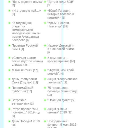
"День родного языка"
"Дети в годы ВОВ"
[6]
[3]
«И это все о ней…»
«Юрий Гагарин:
история взлётов и
[5]
падения»
[3]
87 годовщине
"Крым. Россия.
открытия
Навсегда"
[18]
комсомольско-
молодежной шахты
имени Александра
Косарева
[6]
Проводы Русской
Неделя Детской и
Зимы
Юношеской Книги!
[4]
[9]
«Смелым шагом
К нам весна -
весна идет по нашим
красна пришла
[61]
улицам»
[8]
Лыжные гонки
"Якутия, мой край
[17]
родной".
[9]
День Республики
Акция "Георгиевская
Саха (Якутия)
ленточка"
[13]
[18]
Первомайский
75 годовщина
субботник
блокады Ленинграда
[15]
[17]
Встреча с
"Поющая душа"
[5]
ветеранами
[23]
Ретро пробег "Мы
Акция "Свеча
помним..." 2019 год
памяти" 2019
[21]
[9]
День Победы! 2019
Праздничный
концерт. 9 мая 2019
[28]