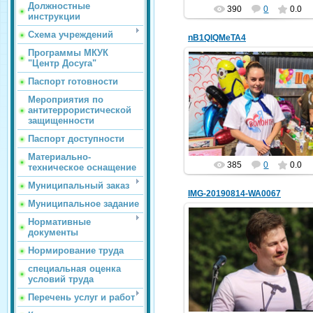
Должностные
390
0
0.0
инструкции
Схема учреждений
nB1QlQMeTA4
Программы МКУК
"Центр Досуга"
Паспорт готовности
14.08.2019
Мероприятия по
антитеррористической
hololenkomariya
защищенности
Паспорт доступности
Материально-
385
0
0.0
техническое оснащение
Муниципальный заказ
IMG-20190814-WA0067
Муниципальное задание
Нормативные
документы
Нормирование труда
14.08.2019
специальная оценка
hololenkomariya
условий труда
Перечень услуг и работ