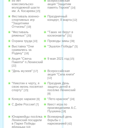
89 лет
Всероссийская
комсомольско-
акция "Защитим
молодежной шахте
память Героев"
[14]
им. А. Косарева
[15]
Фестиваль военно-
Праздничный
спортивных игр
концерт, 8 марта
[12]
"Защитники
Отчизны"
[19]
"Фестиваль
"Таких не берут в
ряженых"
космонавты"
[20]
[31]
Охрана труда
Проводы зимы
[10]
[39]
Выставка "Они
"Эшалон Победы"
[5]
сражались за
Родину"
[16]
Акция "Свеча
9 мая 2021 год
[15]
Памяти" п.Ленинский
[22]
"День музеев"
Всероссийская
[17]
акция "Сила книги"
[12]
"Никотин к черту, я
Праздник День
свою жизнь посвятил
защиты детей в
спорту"
посёлке Ленинский
[15]
[8]
Конкурс караоке
"Лето красное"
[6]
[24]
С Днём России!
Квест игра по
[7]
произведениям А.С.
Пушкина
[18]
Юнармейцы посёлка
Всемирный день
Ленинский посадили
борьбы с
в Парке Победы
наркоманией
[42]
яблоньки
[10]