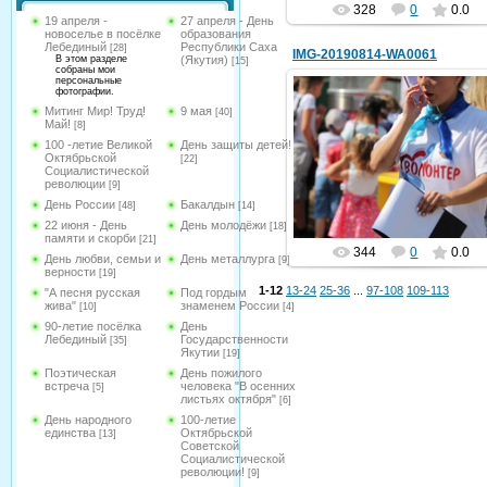
328
0
0.0
19 апреля -
27 апреля - День
новоселье в посёлке
образования
Лебединый
Республики Саха
[28]
IMG-20190814-WA0061
В этом разделе
(Якутия)
[15]
собраны мои
персональные
фотографии.
Митинг Мир! Труд!
9 мая
[40]
Май!
[8]
14.08.2019
100 -летие Великой
День защиты детей!
Октябрьской
[22]
Социалистической
hololenkomariya
революции
[9]
День России
Бакалдын
[48]
[14]
22 июня - День
День молодёжи
[18]
памяти и скорби
[21]
344
0
0.0
День любви, семьи и
День металлурга
[9]
верности
[19]
1-12
13-24
25-36
...
97-108
109-113
"А песня русская
Под гордым
жива"
знаменем России
[10]
[4]
90-летие посёлка
День
Лебединый
Государственности
[35]
Якутии
[19]
Поэтическая
День пожилого
встреча
человека "В осенних
[5]
листьях октября"
[6]
День народного
100-летие
единства
Октябрьской
[13]
Советской
Социалистической
революции!
[9]