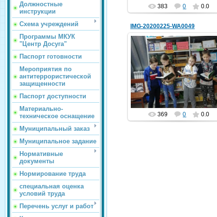
Должностные
383
0
0.0
инструкции
Схема учреждений
IMG-20200225-WA0049
Программы МКУК
"Центр Досуга"
Паспорт готовности
25.02.2020
Мероприятия по
Сл2
антитеррористической
защищенности
hololenkomariya
Паспорт доступности
Материально-
369
0
0.0
техническое оснащение
Муниципальный заказ
Муниципальное задание
Нормативные
документы
Нормирование труда
специальная оценка
условий труда
Перечень услуг и работ