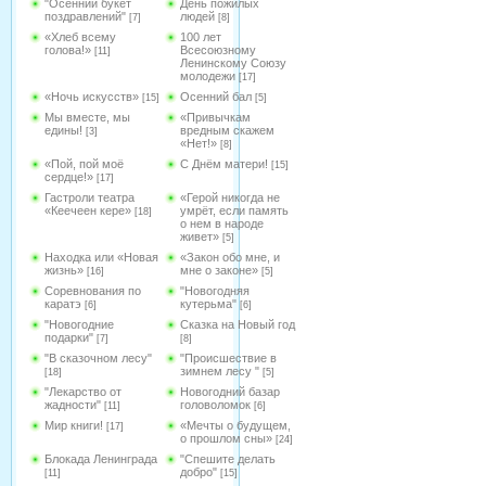
"Осенний букет
День пожилых
поздравлений"
людей
[7]
[8]
«Хлеб всему
100 лет
голова!»
Всесоюзному
[11]
Ленинскому Союзу
молодежи
[17]
«Ночь искусств»
Осенний бал
[15]
[5]
Мы вместе, мы
«Привычкам
едины!
вредным скажем
[3]
«Нет!»
[8]
«Пой, пой моё
С Днём матери!
[15]
сердце!»
[17]
Гастроли театра
«Герой никогда не
«Кеечеен кере»
умрёт, если память
[18]
о нем в народе
живет»
[5]
Находка или «Новая
«Закон обо мне, и
жизнь»
мне о законе»
[16]
[5]
Соревнования по
"Новогодняя
каратэ
кутерьма"
[6]
[6]
"Новогодние
Сказка на Новый год
подарки"
[7]
[8]
"В сказочном лесу"
"Происшествие в
зимнем лесу "
[18]
[5]
"Лекарство от
Новогодний базар
жадности"
головоломок
[11]
[6]
Мир книги!
«Мечты о будущем,
[17]
о прошлом сны»
[24]
Блокада Ленинграда
"Спешите делать
добро"
[11]
[15]