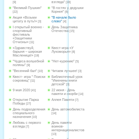
взгляда"
[9]
[18]
"Великий Пушкин"
"В гостях у дедушки
Корнея"
[22]
[6]
Акция «Возьми
"В начале было
цитату в путь!»
слово"
[3]
[4]
I открытый военно -
День Защитника
спортивный
Отечества
[15]
фестиваль
«Защитники
Отчизны»
[11]
«Здравствуй,
Квест-игра «У
барыня – широкая
Лукоморья»
[8]
Масленица!»
[19]
"Чудеса волшебной
"Нет-курению"
[5]
поляны"
[9]
"Весенний бал"
Читаем лучшее!
[10]
[3]
Квест- игра " Поиски
Библиотечный урок
сокровищ"
"Именины книги
[11]
детской"
[3]
9 мая 2020
22 июня - День
[41]
памяти и скорби
[14]
Открытие Парка
Аллея Памяти
[7]
Победы
[27]
День подразделения
День автомобилиста
специального
[14]
назначения
[10]
Любовь с первого
День памяти
взгляда
воинов-
[7]
интернационалистов
[13]