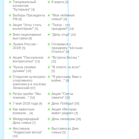
Танцевальный
8 марта
[3]
коллектив
"Кутерьма"
[4]
Выборы Президента
"Моя любимая
РФ
семья"
[8]
[9]
Акция "Хочу стать
"Театр - это
волонтёром!"
праздник!"
[5]
[14]
Внестационарные
"День отца"
[10]
выставки
[8]
Лыжня России -
Готовимся к
2018!
празднику "Ыссыах
[5]
Олонхо"
[6]
Акция "Пасхальное
"Встреча Весны "
воскресенье"
[12]
[11]
"Кукла своими
"В ответе за всех"
руками"
[10]
[5]
Открытие культурно-
"Я расскажу Вам о
спортивного
войне..."
[9]
комплекса в посёлке
Ленинский
[67]
Ретро пробег "Мы
Акция "Свеча
помним..."
памяти"
[52]
[32]
7 мая 2018 года
День Победы!
[9]
[55]
Как животные
Акция «Ветеран
воевали...
живёт рядом»
[4]
[3]
Международный
День пионерии
[28]
День семьи
[7]
Фестиваль
Выставка ко Дню
"Алданская весна"
семьи
[5]
[16]