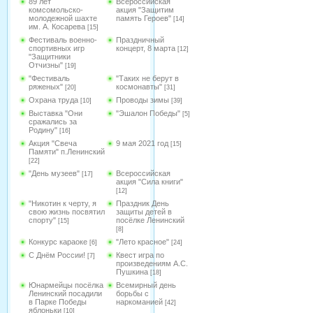
89 лет
Всероссийская
комсомольско-
акция "Защитим
молодежной шахте
память Героев"
[14]
им. А. Косарева
[15]
Фестиваль военно-
Праздничный
спортивных игр
концерт, 8 марта
[12]
"Защитники
Отчизны"
[19]
"Фестиваль
"Таких не берут в
ряженых"
космонавты"
[20]
[31]
Охрана труда
Проводы зимы
[10]
[39]
Выставка "Они
"Эшалон Победы"
[5]
сражались за
Родину"
[16]
Акция "Свеча
9 мая 2021 год
[15]
Памяти" п.Ленинский
[22]
"День музеев"
Всероссийская
[17]
акция "Сила книги"
[12]
"Никотин к черту, я
Праздник День
свою жизнь посвятил
защиты детей в
спорту"
посёлке Ленинский
[15]
[8]
Конкурс караоке
"Лето красное"
[6]
[24]
С Днём России!
Квест игра по
[7]
произведениям А.С.
Пушкина
[18]
Юнармейцы посёлка
Всемирный день
Ленинский посадили
борьбы с
в Парке Победы
наркоманией
[42]
яблоньки
[10]