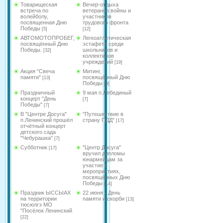
Товарищеская
Вечер-отдыха
встреча по
ветеранов войны и
волейболу,
участников
посвященная Дню
трудового фронта
Победы
[5]
[12]
АВТОМОТОПРОБЕГ,
Легкоатлетическая
посвящённый Дню
эстафета среди
Победы.
школьников и
[32]
коллективов
учреждений
[19]
Акция "Свеча
Митинг,
памяти"
посвящённый Дню
[13]
Победы
[9]
Праздничный
9 мая п.Лебединый
концерт "День
[7]
Победы"
[7]
В "Центре Досуга"
"Путешествие в
п.Ленинский прошёл
страну ПДД"
[17]
отчётный концерт
детского сада
"Чебурашка"
[7]
Субботник
"Центр Досуга"
[17]
вручил дипломы
юнармейцам за
участие в
мероприятиях,
посвящённых Дню
Победы
[14]
Праздник ЫССЫАХ
22 июня - День
на территории
памяти и скорби
[13]
тюсюлгэ МО
"Посёлок Ленинский
[22]