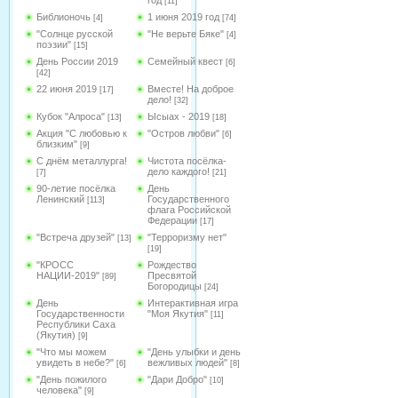
год
[11]
Библионочь
1 июня 2019 год
[4]
[74]
"Солнце русской
"Не верьте Бяке"
[4]
поэзии"
[15]
День России 2019
Семейный квест
[6]
[42]
22 июня 2019
Вместе! На доброе
[17]
дело!
[32]
Кубок "Алроса"
Ысыах - 2019
[13]
[18]
Акция "С любовью к
"Остров любви"
[6]
близким"
[9]
С днём металлурга!
Чистота посёлка-
дело каждого!
[7]
[21]
90-летие посёлка
День
Ленинский
Государственного
[113]
флага Российской
Федерации
[17]
"Встреча друзей"
"Терроризму нет"
[13]
[19]
"КРОСС
Рождество
НАЦИИ-2019"
Пресвятой
[89]
Богородицы
[24]
День
Интерактивная игра
Государственности
"Моя Якутия"
[11]
Республики Саха
(Якутия)
[9]
"Что мы можем
"День улыбки и день
увидеть в небе?"
вежливых людей"
[6]
[8]
"День пожилого
"Дари Добро"
[10]
человека"
[9]