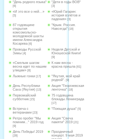
"День родного языка"
"Дети в годы ВОВ"
[6]
[3]
«И это все о ней…»
«Юрий Гагарин:
история взлётов и
[5]
падения»
[3]
87 годовщине
"Крым. Россия.
открытия
Навсегда"
[18]
комсомольско-
молодежной шахты
имени Александра
Косарева
[6]
Проводы Русской
Неделя Детской и
Зимы
Юношеской Книги!
[4]
[9]
«Смелым шагом
К нам весна -
весна идет по нашим
красна пришла
[61]
улицам»
[8]
Лыжные гонки
"Якутия, мой край
[17]
родной".
[9]
День Республики
Акция "Георгиевская
Саха (Якутия)
ленточка"
[13]
[18]
Первомайский
75 годовщина
субботник
блокады Ленинграда
[15]
[17]
Встреча с
"Поющая душа"
[5]
ветеранами
[23]
Ретро пробег "Мы
Акция "Свеча
помним..." 2019 год
памяти" 2019
[21]
[9]
День Победы! 2019
Праздничный
концерт. 9 мая 2019
[28]