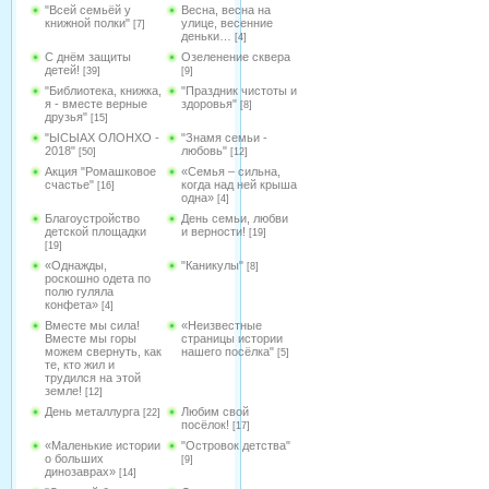
"Всей семьёй у
Весна, весна на
книжной полки"
улице, весенние
[7]
деньки…
[4]
С днём защиты
Озеленение сквера
детей!
[39]
[9]
"Библиотека, книжка,
"Праздник чистоты и
я - вместе верные
здоровья"
[8]
друзья"
[15]
"ЫСЫАХ ОЛОНХО -
"Знамя семьи -
2018"
любовь"
[50]
[12]
Акция "Ромашковое
«Семья – сильна,
счастье"
когда над ней крыша
[16]
одна»
[4]
Благоустройство
День семьи, любви
детской площадки
и верности!
[19]
[19]
«Однажды,
"Каникулы"
[8]
роскошно одета по
полю гуляла
конфета»
[4]
Вместе мы сила!
«Неизвестные
Вместе мы горы
страницы истории
можем свернуть, как
нашего посёлка"
[5]
те, кто жил и
трудился на этой
земле!
[12]
День металлурга
Любим свой
[22]
посёлок!
[17]
«Маленькие истории
"Островок детства"
о больших
[9]
динозаврах»
[14]