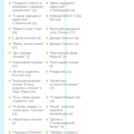
"Подарите заботу и
"День народного
внимание старшему
единства"
поколению!"
п.Лебединый
[10]
[30]
"С днем народного
Юбилей МБОУ СОШ
единства!"
№5
[16]
п.Ленинский
[22]
"Мама Супер Стар"
Якутский народный
эпос Олонхо
[28]
[17]
С Днём матери!
Декада Олонхо
[6]
[19]
"Мама, милая мама"
Декада Олонхо
[10]
[22]
“Дух прежде
"Мастерская Деда
техники”
Мороза"
[7]
[9]
Новогодний конкурс
Новогодняя сказка
[10]
[9]
«В лесу родилась
Рождество
[11]
Ёлочка»
[10]
Театрализованная
"Мужество
сказка "В лесу
останется в веках"
родилась ёлочка" в
[27]
Чудо Парке
[20]
"Есть такая нация-
"Старый Новый год"
студенты"
[16]
[10]
"И вновь январь, и
Чехов - классик
снова день Татьяны"
мировой
литературы!
[18]
[6]
«Фронтовые песни»
"Детям о
Сталинградской
[3]
битве"
[4]
"Умницы и Умники"
"Любовь с первого