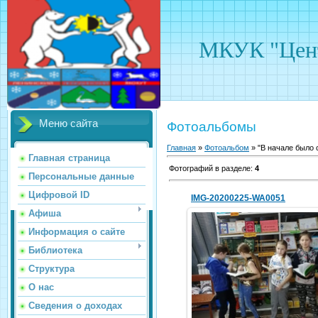
МКУК "Цент
Меню сайта
Фотоальбомы
Главная
»
Фотоальбом
» "В начале было 
Главная страница
Фотографий в разделе
:
4
Персональные данные
Цифровой ID
IMG-20200225-WA0051
Афиша
Информация о сайте
Библиотека
25.02.2020
Сл4
Структура
hololenkomariya
О нас
Сведения о доходах