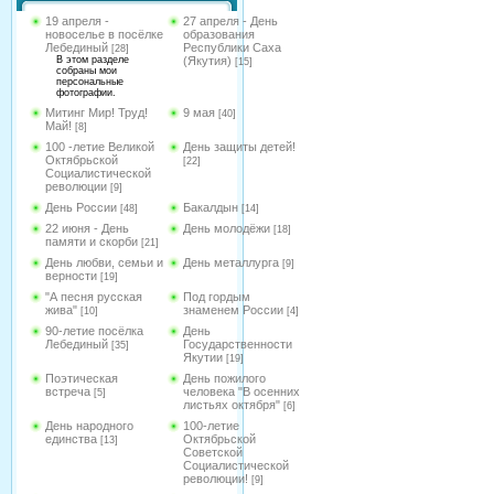
19 апреля -
27 апреля - День
новоселье в посёлке
образования
Лебединый
Республики Саха
[28]
В этом разделе
(Якутия)
[15]
собраны мои
персональные
фотографии.
Митинг Мир! Труд!
9 мая
[40]
Май!
[8]
100 -летие Великой
День защиты детей!
Октябрьской
[22]
Социалистической
революции
[9]
День России
Бакалдын
[48]
[14]
22 июня - День
День молодёжи
[18]
памяти и скорби
[21]
День любви, семьи и
День металлурга
[9]
верности
[19]
"А песня русская
Под гордым
жива"
знаменем России
[10]
[4]
90-летие посёлка
День
Лебединый
Государственности
[35]
Якутии
[19]
Поэтическая
День пожилого
встреча
человека "В осенних
[5]
листьях октября"
[6]
День народного
100-летие
единства
Октябрьской
[13]
Советской
Социалистической
революции!
[9]