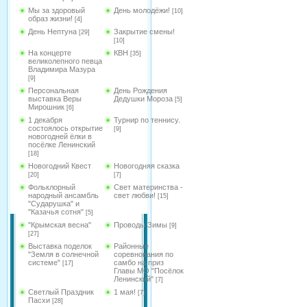
Мы за здоровый
День молодёжи!
[10]
образ жизни!
[4]
День Нептуна
Закрытие смены!
[29]
[10]
На концерте
КВН
[35]
великолепного певца
Владимира Мазура
[9]
Персональная
День Рождения
выставка Веры
Дедушки Мороза
[5]
Мирошник
[6]
1 декабря
Турнир по теннису.
состоялось открытие
[9]
новогодней ёлки в
посёлке Ленинский
[18]
Новогодний Квест
Новогодняя сказка
[20]
[7]
Фольклорный
Свет материнства -
народный ансамбль
свет любви!
[15]
"Сударушка" и
"Казачья сотня"
[5]
"Крымская весна"
Проводы Зимы
[9]
[27]
Выставка поделок
Районные
"Земля в солнечной
соревнования по
системе"
самбо на приз
[17]
Главы МО "Посёлок
Ленинский"
[7]
Светлый Праздник
1 мая!
[7]
Пасхи
[28]