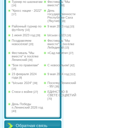
Турнир по шахматам
Фестиваль "Мы
вместе"
[14]
[40]
"Кросс нации - 2022"
День
государственности
[17]
Республики Саха
(Якутия)
[16]
Районный турнир по
9 мая 2023 год
[10]
футболу
[10]
1 июня 2023 год
Ысыах-2023
[29]
[16]
Поздравляем
Фестиваль "Мы
новосёлов!
вместе" в посёлке
[20]
Лебединый
[15]
Фестиваль "Мы
«Сад памяти»
[27]
вместе" в посёлке
Ленинский
[30]
"Бои по правилам"
С новосельем!
[42]
[16]
23 февраля 2024
9 мая 2024 год
[112]
года
[9]
"Ысыах 2024"
Поселку Ленинский
[39]
- 95!
[38]
Стихи о войне
ЕДИНСТВО В
[27]
СВЕТЕ СОЦВЕТИЙ
[70]
День Победы
п.Ленинский 2026 год
[43]
Обратная связь