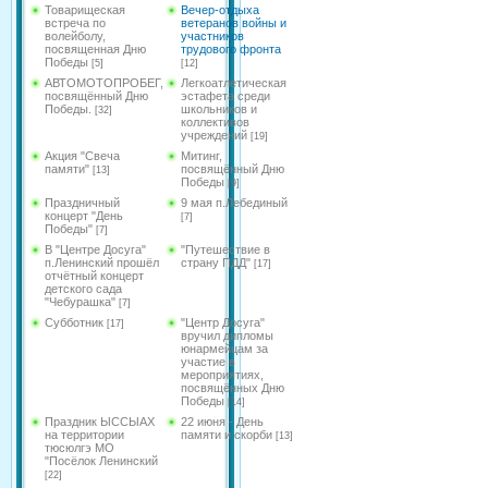
Товарищеская
Вечер-отдыха
встреча по
ветеранов войны и
волейболу,
участников
посвященная Дню
трудового фронта
Победы
[5]
[12]
АВТОМОТОПРОБЕГ,
Легкоатлетическая
посвящённый Дню
эстафета среди
Победы.
школьников и
[32]
коллективов
учреждений
[19]
Акция "Свеча
Митинг,
памяти"
посвящённый Дню
[13]
Победы
[9]
Праздничный
9 мая п.Лебединый
концерт "День
[7]
Победы"
[7]
В "Центре Досуга"
"Путешествие в
п.Ленинский прошёл
страну ПДД"
[17]
отчётный концерт
детского сада
"Чебурашка"
[7]
Субботник
"Центр Досуга"
[17]
вручил дипломы
юнармейцам за
участие в
мероприятиях,
посвящённых Дню
Победы
[14]
Праздник ЫССЫАХ
22 июня - День
на территории
памяти и скорби
[13]
тюсюлгэ МО
"Посёлок Ленинский
[22]