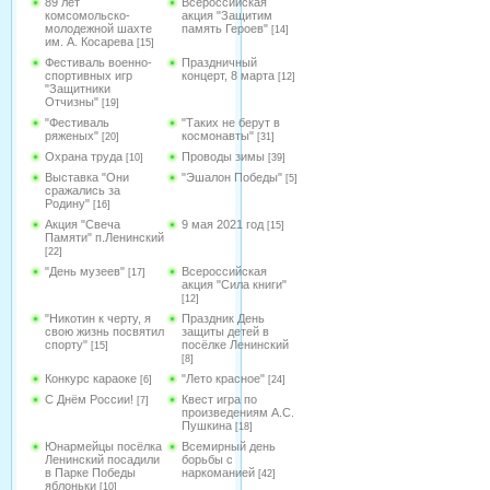
89 лет
Всероссийская
комсомольско-
акция "Защитим
молодежной шахте
память Героев"
[14]
им. А. Косарева
[15]
Фестиваль военно-
Праздничный
спортивных игр
концерт, 8 марта
[12]
"Защитники
Отчизны"
[19]
"Фестиваль
"Таких не берут в
ряженых"
космонавты"
[20]
[31]
Охрана труда
Проводы зимы
[10]
[39]
Выставка "Они
"Эшалон Победы"
[5]
сражались за
Родину"
[16]
Акция "Свеча
9 мая 2021 год
[15]
Памяти" п.Ленинский
[22]
"День музеев"
Всероссийская
[17]
акция "Сила книги"
[12]
"Никотин к черту, я
Праздник День
свою жизнь посвятил
защиты детей в
спорту"
посёлке Ленинский
[15]
[8]
Конкурс караоке
"Лето красное"
[6]
[24]
С Днём России!
Квест игра по
[7]
произведениям А.С.
Пушкина
[18]
Юнармейцы посёлка
Всемирный день
Ленинский посадили
борьбы с
в Парке Победы
наркоманией
[42]
яблоньки
[10]