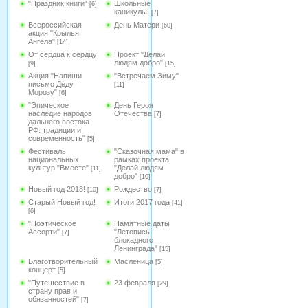
"Праздник книги"
Школьные
[6]
каникулы!
[7]
Всероссийская
День Матери
[60]
акция "Крылья
Ангела"
[14]
От сердца к сердцу
Проект "Делай
людям добро"
[9]
[15]
Акция "Напиши
"Встречаем Зиму"
письмо Деду
[11]
Морозу"
[6]
"Эпическое
День Героя
наследие народов
Отечества
[7]
дальнего востока
РФ: традиции и
современность"
[5]
Фестиваль
"Сказочная мама" в
национальных
рамках проекта
культур "Вместе"
"Делай людям
[11]
добро"
[10]
Новый год 2018!
Рождество
[10]
[7]
Старый Новый год!
Итоги 2017 года
[41]
[6]
"Поэтическое
Памятные даты
Ассорти"
"Летопись
[7]
блокадного
Ленинграда"
[15]
Благотворительный
Масленица
[5]
концерт
[5]
"Путешествие в
23 февраля
[29]
страну прав и
обязанностей"
[7]