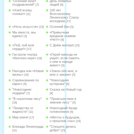
"Осенний букет
День пожилых
поздравлений"
людей
[7]
[8]
«Хлеб всему
100 лет
голова!»
Всесоюзному
[11]
Ленинскому Союзу
молодежи
[17]
«Ночь искусств»
Осенний бал
[15]
[5]
Мы вместе, мы
«Привычкам
едины!
вредным скажем
[3]
«Нет!»
[8]
«Пой, пой моё
С Днём матери!
[15]
сердце!»
[17]
Гастроли театра
«Герой никогда не
«Кеечеен кере»
умрёт, если память
[18]
о нем в народе
живет»
[5]
Находка или «Новая
«Закон обо мне, и
жизнь»
мне о законе»
[16]
[5]
Соревнования по
"Новогодняя
каратэ
кутерьма"
[6]
[6]
"Новогодние
Сказка на Новый год
подарки"
[7]
[8]
"В сказочном лесу"
"Происшествие в
зимнем лесу "
[18]
[5]
"Лекарство от
Новогодний базар
жадности"
головоломок
[11]
[6]
Мир книги!
«Мечты о будущем,
[17]
о прошлом сны»
[24]
Блокада Ленинграда
"Спешите делать
добро"
[11]
[15]