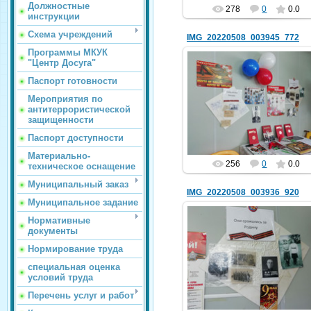
Должностные
278
0
0.0
инструкции
Схема учреждений
IMG_20220508_003945_772
Программы МКУК
"Центр Досуга"
Паспорт готовности
07.05.2022
Мероприятия по
антитеррористической
hololenkomariya
защищенности
Паспорт доступности
Материально-
256
0
0.0
техническое оснащение
Муниципальный заказ
IMG_20220508_003936_920
Муниципальное задание
Нормативные
документы
Нормирование труда
07.05.2022
специальная оценка
hololenkomariya
условий труда
Перечень услуг и работ