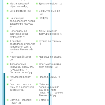
Мы за здоровый
День молодёжи!
[10]
образ жизни!
[4]
День Нептуна
Закрытие смены!
[29]
[10]
На концерте
КВН
[35]
великолепного певца
Владимира Мазура
[9]
Персональная
День Рождения
выставка Веры
Дедушки Мороза
[5]
Мирошник
[6]
1 декабря
Турнир по теннису.
состоялось открытие
[9]
новогодней ёлки в
посёлке Ленинский
[18]
Новогодний Квест
Новогодняя сказка
[20]
[7]
Фольклорный
Свет материнства -
народный ансамбль
свет любви!
[15]
"Сударушка" и
"Казачья сотня"
[5]
"Крымская весна"
Проводы Зимы
[9]
[27]
Выставка поделок
Районные
"Земля в солнечной
соревнования по
системе"
самбо на приз
[17]
Главы МО "Посёлок
Ленинский"
[7]
Светлый Праздник
1 мая!
[7]
Пасхи
[28]