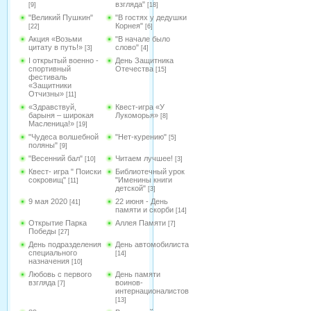
взгляда"
[9]
[18]
"Великий Пушкин"
"В гостях у дедушки
Корнея"
[22]
[6]
Акция «Возьми
"В начале было
цитату в путь!»
слово"
[3]
[4]
I открытый военно -
День Защитника
спортивный
Отечества
[15]
фестиваль
«Защитники
Отчизны»
[11]
«Здравствуй,
Квест-игра «У
барыня – широкая
Лукоморья»
[8]
Масленица!»
[19]
"Чудеса волшебной
"Нет-курению"
[5]
поляны"
[9]
"Весенний бал"
Читаем лучшее!
[10]
[3]
Квест- игра " Поиски
Библиотечный урок
сокровищ"
"Именины книги
[11]
детской"
[3]
9 мая 2020
22 июня - День
[41]
памяти и скорби
[14]
Открытие Парка
Аллея Памяти
[7]
Победы
[27]
День подразделения
День автомобилиста
специального
[14]
назначения
[10]
Любовь с первого
День памяти
взгляда
воинов-
[7]
интернационалистов
[13]