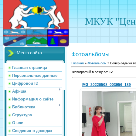
МКУК "Цент
Меню сайта
Фотоальбомы
Главная
»
Фотоальбом
» Вечер-отдыха ве
Главная страница
Фотографий в разделе
:
12
Персональные данные
Цифровой ID
IMG_20220508_003956_189
Афиша
Информация о сайте
Библиотека
07.05.2022
Структура
hololenkomariya
О нас
Сведения о доходах