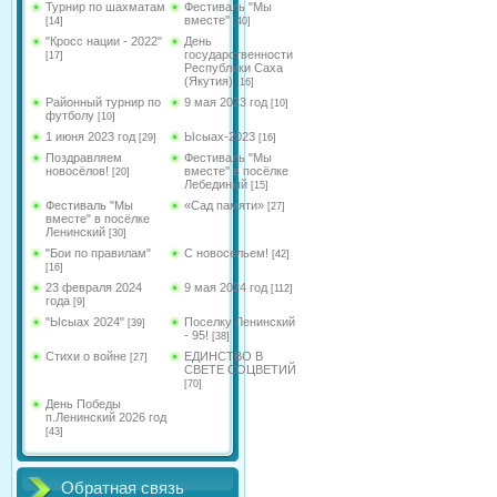
Турнир по шахматам
Фестиваль "Мы
вместе"
[14]
[40]
"Кросс нации - 2022"
День
государственности
[17]
Республики Саха
(Якутия)
[16]
Районный турнир по
9 мая 2023 год
[10]
футболу
[10]
1 июня 2023 год
Ысыах-2023
[29]
[16]
Поздравляем
Фестиваль "Мы
новосёлов!
вместе" в посёлке
[20]
Лебединый
[15]
Фестиваль "Мы
«Сад памяти»
[27]
вместе" в посёлке
Ленинский
[30]
"Бои по правилам"
С новосельем!
[42]
[16]
23 февраля 2024
9 мая 2024 год
[112]
года
[9]
"Ысыах 2024"
Поселку Ленинский
[39]
- 95!
[38]
Стихи о войне
ЕДИНСТВО В
[27]
СВЕТЕ СОЦВЕТИЙ
[70]
День Победы
п.Ленинский 2026 год
[43]
Обратная связь