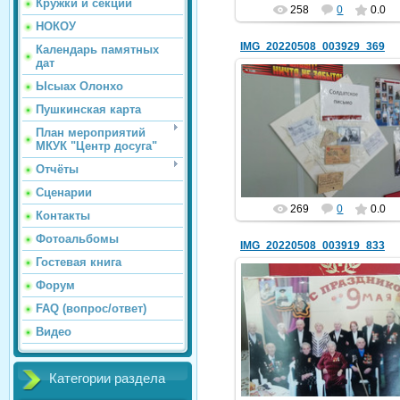
Кружки и секции
258
0
0.0
НОКОУ
IMG_20220508_003929_369
Календарь памятных
дат
Ысыах Олонхо
Пушкинская карта
07.05.2022
План мероприятий
МКУК "Центр досуга"
hololenkomariya
Отчёты
Сценарии
269
0
0.0
Контакты
Фотоальбомы
IMG_20220508_003919_833
Гостевая книга
Форум
FAQ (вопрос/ответ)
07.05.2022
Видео
hololenkomariya
Категории раздела