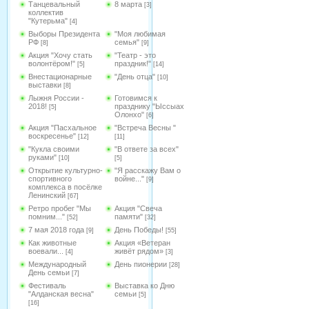
Танцевальный
8 марта
[3]
коллектив
"Кутерьма"
[4]
Выборы Президента
"Моя любимая
РФ
семья"
[8]
[9]
Акция "Хочу стать
"Театр - это
волонтёром!"
праздник!"
[5]
[14]
Внестационарные
"День отца"
[10]
выставки
[8]
Лыжня России -
Готовимся к
2018!
празднику "Ыссыах
[5]
Олонхо"
[6]
Акция "Пасхальное
"Встреча Весны "
воскресенье"
[12]
[11]
"Кукла своими
"В ответе за всех"
руками"
[10]
[5]
Открытие культурно-
"Я расскажу Вам о
спортивного
войне..."
[9]
комплекса в посёлке
Ленинский
[67]
Ретро пробег "Мы
Акция "Свеча
помним..."
памяти"
[52]
[32]
7 мая 2018 года
День Победы!
[9]
[55]
Как животные
Акция «Ветеран
воевали...
живёт рядом»
[4]
[3]
Международный
День пионерии
[28]
День семьи
[7]
Фестиваль
Выставка ко Дню
"Алданская весна"
семьи
[5]
[16]