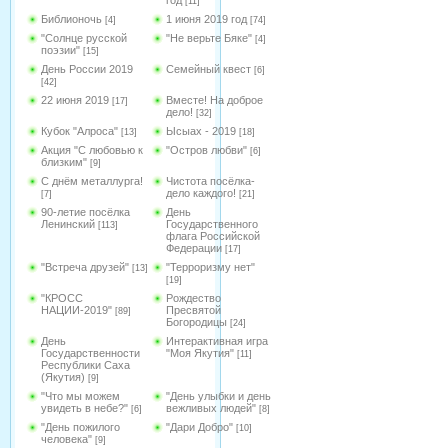
год
[11]
Библионочь
1 июня 2019 год
[4]
[74]
"Солнце русской
"Не верьте Бяке"
[4]
поэзии"
[15]
День России 2019
Семейный квест
[6]
[42]
22 июня 2019
Вместе! На доброе
[17]
дело!
[32]
Кубок "Алроса"
Ысыах - 2019
[13]
[18]
Акция "С любовью к
"Остров любви"
[6]
близким"
[9]
С днём металлурга!
Чистота посёлка-
дело каждого!
[7]
[21]
90-летие посёлка
День
Ленинский
Государственного
[113]
флага Российской
Федерации
[17]
"Встреча друзей"
"Терроризму нет"
[13]
[19]
"КРОСС
Рождество
НАЦИИ-2019"
Пресвятой
[89]
Богородицы
[24]
День
Интерактивная игра
Государственности
"Моя Якутия"
[11]
Республики Саха
(Якутия)
[9]
"Что мы можем
"День улыбки и день
увидеть в небе?"
вежливых людей"
[6]
[8]
"День пожилого
"Дари Добро"
[10]
человека"
[9]