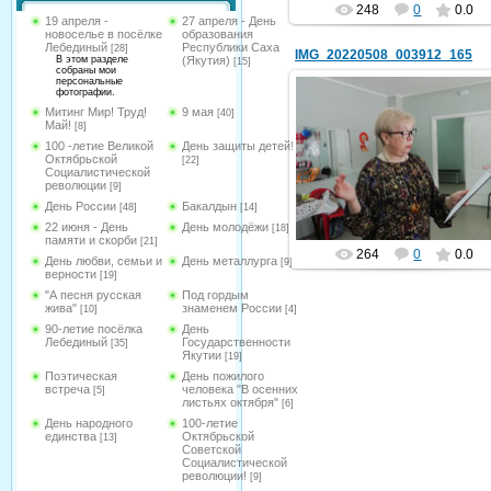
248
0
0.0
19 апреля -
27 апреля - День
новоселье в посёлке
образования
Лебединый
Республики Саха
[28]
IMG_20220508_003912_165
В этом разделе
(Якутия)
[15]
собраны мои
персональные
фотографии.
Митинг Мир! Труд!
9 мая
[40]
Май!
[8]
07.05.2022
100 -летие Великой
День защиты детей!
Октябрьской
[22]
Социалистической
hololenkomariya
революции
[9]
День России
Бакалдын
[48]
[14]
22 июня - День
День молодёжи
[18]
памяти и скорби
[21]
264
0
0.0
День любви, семьи и
День металлурга
[9]
верности
[19]
"А песня русская
Под гордым
жива"
знаменем России
[10]
[4]
90-летие посёлка
День
Лебединый
Государственности
[35]
Якутии
[19]
Поэтическая
День пожилого
встреча
человека "В осенних
[5]
листьях октября"
[6]
День народного
100-летие
единства
Октябрьской
[13]
Советской
Социалистической
революции!
[9]