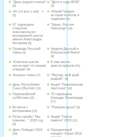
"День родного языка"
"Дети в годы ВОВ"
[6]
[3]
«И это все о ней…»
«Юрий Гагарин:
история взлётов и
[5]
падения»
[3]
87 годовщине
"Крым. Россия.
открытия
Навсегда"
[18]
комсомольско-
молодежной шахты
имени Александра
Косарева
[6]
Проводы Русской
Неделя Детской и
Зимы
Юношеской Книги!
[4]
[9]
«Смелым шагом
К нам весна -
весна идет по нашим
красна пришла
[61]
улицам»
[8]
Лыжные гонки
"Якутия, мой край
[17]
родной".
[9]
День Республики
Акция "Георгиевская
Саха (Якутия)
ленточка"
[13]
[18]
Первомайский
75 годовщина
субботник
блокады Ленинграда
[15]
[17]
Встреча с
"Поющая душа"
[5]
ветеранами
[23]
Ретро пробег "Мы
Акция "Свеча
помним..." 2019 год
памяти" 2019
[21]
[9]
День Победы! 2019
Праздничный
концерт. 9 мая 2019
[28]