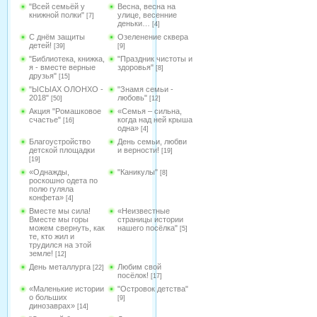
"Всей семьёй у
Весна, весна на
книжной полки"
улице, весенние
[7]
деньки…
[4]
С днём защиты
Озеленение сквера
детей!
[39]
[9]
"Библиотека, книжка,
"Праздник чистоты и
я - вместе верные
здоровья"
[8]
друзья"
[15]
"ЫСЫАХ ОЛОНХО -
"Знамя семьи -
2018"
любовь"
[50]
[12]
Акция "Ромашковое
«Семья – сильна,
счастье"
когда над ней крыша
[16]
одна»
[4]
Благоустройство
День семьи, любви
детской площадки
и верности!
[19]
[19]
«Однажды,
"Каникулы"
[8]
роскошно одета по
полю гуляла
конфета»
[4]
Вместе мы сила!
«Неизвестные
Вместе мы горы
страницы истории
можем свернуть, как
нашего посёлка"
[5]
те, кто жил и
трудился на этой
земле!
[12]
День металлурга
Любим свой
[22]
посёлок!
[17]
«Маленькие истории
"Островок детства"
о больших
[9]
динозаврах»
[14]