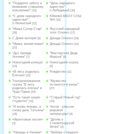
"Подарите заботу и
"День народного
внимание старшему
единства"
поколению!"
п.Лебединый
[10]
[30]
"С днем народного
Юбилей МБОУ СОШ
единства!"
№5
[16]
п.Ленинский
[22]
"Мама Супер Стар"
Якутский народный
эпос Олонхо
[28]
[17]
С Днём матери!
Декада Олонхо
[6]
[19]
"Мама, милая мама"
Декада Олонхо
[10]
[22]
“Дух прежде
"Мастерская Деда
техники”
Мороза"
[7]
[9]
Новогодний конкурс
Новогодняя сказка
[10]
[9]
«В лесу родилась
Рождество
[11]
Ёлочка»
[10]
Театрализованная
"Мужество
сказка "В лесу
останется в веках"
родилась ёлочка" в
[27]
Чудо Парке
[20]
"Есть такая нация-
"Старый Новый год"
студенты"
[16]
[10]
"И вновь январь, и
Чехов - классик
снова день Татьяны"
мировой
литературы!
[18]
[6]
«Фронтовые песни»
"Детям о
Сталинградской
[3]
битве"
[4]
"Умницы и Умники"
"Любовь с первого