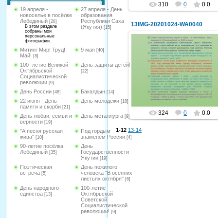
310
0
0.0
19 апреля -
27 апреля - День
новоселье в посёлке
образования
Лебединый
Республики Саха
[28]
13IMG-20201024-WA0040
В этом разделе
(Якутия)
[15]
собраны мои
персональные
фотографии.
Митинг Мир! Труд!
9 мая
[40]
Май!
[8]
25.10.2020
100 -летие Великой
День защиты детей!
Октябрьской
[22]
Социалистической
hololenkomariya
революции
[9]
День России
Бакалдын
[48]
[14]
22 июня - День
День молодёжи
[18]
памяти и скорби
[21]
324
0
0.0
День любви, семьи и
День металлурга
[9]
верности
[19]
1-12
13-14
"А песня русская
Под гордым
жива"
знаменем России
[10]
[4]
90-летие посёлка
День
Лебединый
Государственности
[35]
Якутии
[19]
Поэтическая
День пожилого
встреча
человека "В осенних
[5]
листьях октября"
[6]
День народного
100-летие
единства
Октябрьской
[13]
Советской
Социалистической
революции!
[9]