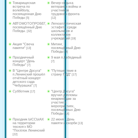
Товарищеская
Вечер-отдыха
встреча по
ветеранов войны и
волейболу,
участников
посвященная Дню
трудового фронта
Победы
[5]
[12]
АВТОМОТОПРОБЕГ,
Легкоатлетическая
посвящённый Дню
эстафета среди
Победы.
школьников и
[32]
коллективов
учреждений
[19]
Акция "Свеча
Митинг,
памяти"
посвящённый Дню
[13]
Победы
[9]
Праздничный
9 мая п.Лебединый
концерт "День
[7]
Победы"
[7]
В "Центре Досуга"
"Путешествие в
п.Ленинский прошёл
страну ПДД"
[17]
отчётный концерт
детского сада
"Чебурашка"
[7]
Субботник
"Центр Досуга"
[17]
вручил дипломы
юнармейцам за
участие в
мероприятиях,
посвящённых Дню
Победы
[14]
Праздник ЫССЫАХ
22 июня - День
на территории
памяти и скорби
[13]
тюсюлгэ МО
"Посёлок Ленинский
[22]