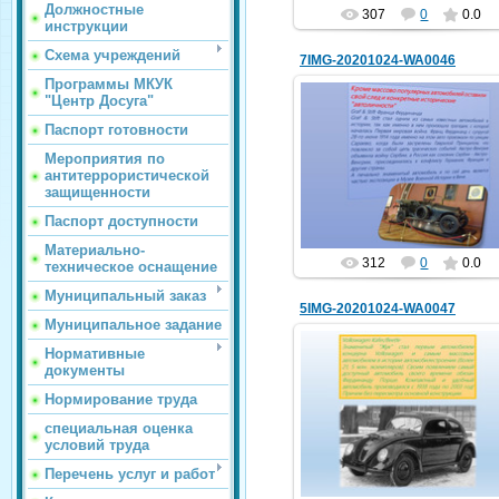
Должностные
307
0
0.0
инструкции
Схема учреждений
7IMG-20201024-WA0046
Программы МКУК
"Центр Досуга"
Паспорт готовности
25.10.2020
Мероприятия по
антитеррористической
hololenkomariya
защищенности
Паспорт доступности
Материально-
312
0
0.0
техническое оснащение
Муниципальный заказ
5IMG-20201024-WA0047
Муниципальное задание
Нормативные
документы
Нормирование труда
25.10.2020
специальная оценка
hololenkomariya
условий труда
Перечень услуг и работ