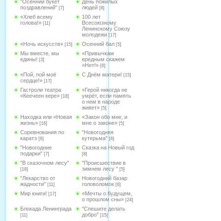
"Осенний букет
День пожилых
поздравлений"
людей
[7]
[8]
«Хлеб всему
100 лет
голова!»
Всесоюзному
[11]
Ленинскому Союзу
молодежи
[17]
«Ночь искусств»
Осенний бал
[15]
[5]
Мы вместе, мы
«Привычкам
едины!
вредным скажем
[3]
«Нет!»
[8]
«Пой, пой моё
С Днём матери!
[15]
сердце!»
[17]
Гастроли театра
«Герой никогда не
«Кеечеен кере»
умрёт, если память
[18]
о нем в народе
живет»
[5]
Находка или «Новая
«Закон обо мне, и
жизнь»
мне о законе»
[16]
[5]
Соревнования по
"Новогодняя
каратэ
кутерьма"
[6]
[6]
"Новогодние
Сказка на Новый год
подарки"
[7]
[8]
"В сказочном лесу"
"Происшествие в
зимнем лесу "
[18]
[5]
"Лекарство от
Новогодний базар
жадности"
головоломок
[11]
[6]
Мир книги!
«Мечты о будущем,
[17]
о прошлом сны»
[24]
Блокада Ленинграда
"Спешите делать
добро"
[11]
[15]