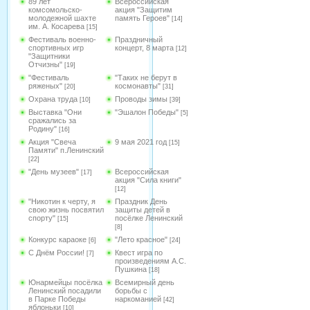
89 лет
Всероссийская
комсомольско-
акция "Защитим
молодежной шахте
память Героев"
[14]
им. А. Косарева
[15]
Фестиваль военно-
Праздничный
спортивных игр
концерт, 8 марта
[12]
"Защитники
Отчизны"
[19]
"Фестиваль
"Таких не берут в
ряженых"
космонавты"
[20]
[31]
Охрана труда
Проводы зимы
[10]
[39]
Выставка "Они
"Эшалон Победы"
[5]
сражались за
Родину"
[16]
Акция "Свеча
9 мая 2021 год
[15]
Памяти" п.Ленинский
[22]
"День музеев"
Всероссийская
[17]
акция "Сила книги"
[12]
"Никотин к черту, я
Праздник День
свою жизнь посвятил
защиты детей в
спорту"
посёлке Ленинский
[15]
[8]
Конкурс караоке
"Лето красное"
[6]
[24]
С Днём России!
Квест игра по
[7]
произведениям А.С.
Пушкина
[18]
Юнармейцы посёлка
Всемирный день
Ленинский посадили
борьбы с
в Парке Победы
наркоманией
[42]
яблоньки
[10]