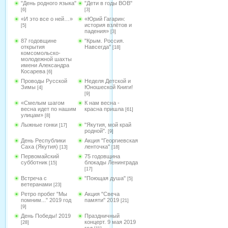
"День родного языка"
"Дети в годы ВОВ"
[6]
[3]
«И это все о ней…»
«Юрий Гагарин:
история взлётов и
[5]
падения»
[3]
87 годовщине
"Крым. Россия.
открытия
Навсегда"
[18]
комсомольско-
молодежной шахты
имени Александра
Косарева
[6]
Проводы Русской
Неделя Детской и
Зимы
Юношеской Книги!
[4]
[9]
«Смелым шагом
К нам весна -
весна идет по нашим
красна пришла
[61]
улицам»
[8]
Лыжные гонки
"Якутия, мой край
[17]
родной".
[9]
День Республики
Акция "Георгиевская
Саха (Якутия)
ленточка"
[13]
[18]
Первомайский
75 годовщина
субботник
блокады Ленинграда
[15]
[17]
Встреча с
"Поющая душа"
[5]
ветеранами
[23]
Ретро пробег "Мы
Акция "Свеча
помним..." 2019 год
памяти" 2019
[21]
[9]
День Победы! 2019
Праздничный
концерт. 9 мая 2019
[28]