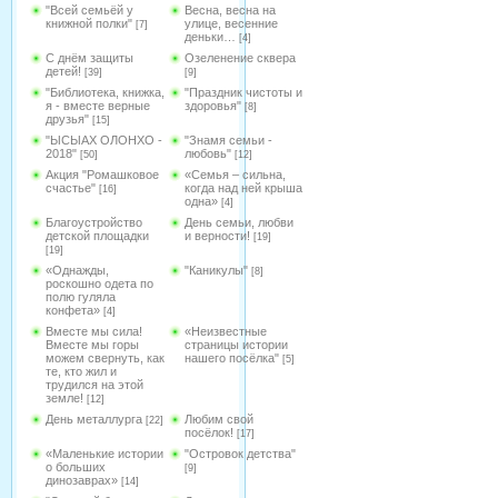
"Всей семьёй у
Весна, весна на
книжной полки"
улице, весенние
[7]
деньки…
[4]
С днём защиты
Озеленение сквера
детей!
[39]
[9]
"Библиотека, книжка,
"Праздник чистоты и
я - вместе верные
здоровья"
[8]
друзья"
[15]
"ЫСЫАХ ОЛОНХО -
"Знамя семьи -
2018"
любовь"
[50]
[12]
Акция "Ромашковое
«Семья – сильна,
счастье"
когда над ней крыша
[16]
одна»
[4]
Благоустройство
День семьи, любви
детской площадки
и верности!
[19]
[19]
«Однажды,
"Каникулы"
[8]
роскошно одета по
полю гуляла
конфета»
[4]
Вместе мы сила!
«Неизвестные
Вместе мы горы
страницы истории
можем свернуть, как
нашего посёлка"
[5]
те, кто жил и
трудился на этой
земле!
[12]
День металлурга
Любим свой
[22]
посёлок!
[17]
«Маленькие истории
"Островок детства"
о больших
[9]
динозаврах»
[14]