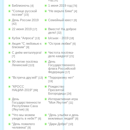
год
[11]
Библионочь
1 июня 2019 год
[4]
[74]
"Солнце русской
"Не верьте Бяке"
[4]
поэзии"
[15]
День России 2019
Семейный квест
[6]
[42]
22 июня 2019
Вместе! На доброе
[17]
дело!
[32]
Кубок "Алроса"
Ысыах - 2019
[13]
[18]
Акция "С любовью к
"Остров любви"
[6]
близким"
[9]
С днём металлурга!
Чистота посёлка-
дело каждого!
[7]
[21]
90-летие посёлка
День
Ленинский
Государственного
[113]
флага Российской
Федерации
[17]
"Встреча друзей"
"Терроризму нет"
[13]
[19]
"КРОСС
Рождество
НАЦИИ-2019"
Пресвятой
[89]
Богородицы
[24]
День
Интерактивная игра
Государственности
"Моя Якутия"
[11]
Республики Саха
(Якутия)
[9]
"Что мы можем
"День улыбки и день
увидеть в небе?"
вежливых людей"
[6]
[8]
"День пожилого
"Дари Добро"
[10]
человека"
[9]