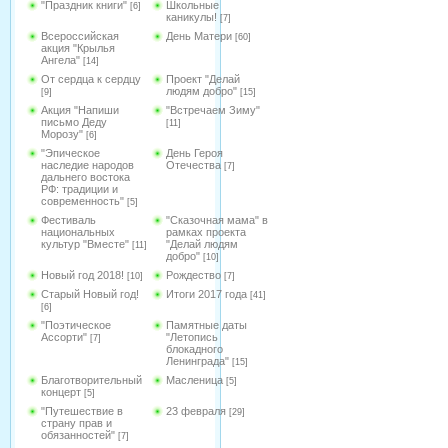
"Праздник книги"
Школьные
[6]
каникулы!
[7]
Всероссийская
День Матери
[60]
акция "Крылья
Ангела"
[14]
От сердца к сердцу
Проект "Делай
людям добро"
[9]
[15]
Акция "Напиши
"Встречаем Зиму"
письмо Деду
[11]
Морозу"
[6]
"Эпическое
День Героя
наследие народов
Отечества
[7]
дальнего востока
РФ: традиции и
современность"
[5]
Фестиваль
"Сказочная мама" в
национальных
рамках проекта
культур "Вместе"
"Делай людям
[11]
добро"
[10]
Новый год 2018!
Рождество
[10]
[7]
Старый Новый год!
Итоги 2017 года
[41]
[6]
"Поэтическое
Памятные даты
Ассорти"
"Летопись
[7]
блокадного
Ленинграда"
[15]
Благотворительный
Масленица
[5]
концерт
[5]
"Путешествие в
23 февраля
[29]
страну прав и
обязанностей"
[7]