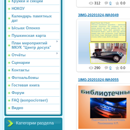
Кружки и секции
312
0
0.0
НОКОУ
3IMG-20201024-WA0049
Календарь памятных
дат
Ысыах Олонхо
Пушкинская карта
25.10.2020
План мероприятий
МКУК "Центр досуга"
hololenkomariya
Отчёты
Сценарии
290
0
0.0
Контакты
Фотоальбомы
1IMG-20201024-WA0055
Гостевая книга
Форум
FAQ (вопрос/ответ)
25.10.2020
Видео
hololenkomariya
Категории раздела