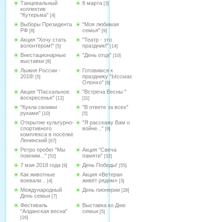
Танцевальный
8 марта
[3]
коллектив
"Кутерьма"
[4]
Выборы Президента
"Моя любимая
РФ
семья"
[8]
[9]
Акция "Хочу стать
"Театр - это
волонтёром!"
праздник!"
[5]
[14]
Внестационарные
"День отца"
[10]
выставки
[8]
Лыжня России -
Готовимся к
2018!
празднику "Ыссыах
[5]
Олонхо"
[6]
Акция "Пасхальное
"Встреча Весны "
воскресенье"
[12]
[11]
"Кукла своими
"В ответе за всех"
руками"
[10]
[5]
Открытие культурно-
"Я расскажу Вам о
спортивного
войне..."
[9]
комплекса в посёлке
Ленинский
[67]
Ретро пробег "Мы
Акция "Свеча
помним..."
памяти"
[52]
[32]
7 мая 2018 года
День Победы!
[9]
[55]
Как животные
Акция «Ветеран
воевали...
живёт рядом»
[4]
[3]
Международный
День пионерии
[28]
День семьи
[7]
Фестиваль
Выставка ко Дню
"Алданская весна"
семьи
[5]
[16]