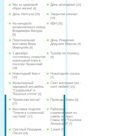
Мы за здоровый
День молодёжи!
[10]
образ жизни!
[4]
День Нептуна
Закрытие смены!
[29]
[10]
На концерте
КВН
[35]
великолепного певца
Владимира Мазура
[9]
Персональная
День Рождения
выставка Веры
Дедушки Мороза
[5]
Мирошник
[6]
1 декабря
Турнир по теннису.
состоялось открытие
[9]
новогодней ёлки в
посёлке Ленинский
[18]
Новогодний Квест
Новогодняя сказка
[20]
[7]
Фольклорный
Свет материнства -
народный ансамбль
свет любви!
[15]
"Сударушка" и
"Казачья сотня"
[5]
"Крымская весна"
Проводы Зимы
[9]
[27]
Выставка поделок
Районные
"Земля в солнечной
соревнования по
системе"
самбо на приз
[17]
Главы МО "Посёлок
Ленинский"
[7]
Светлый Праздник
1 мая!
[7]
Пасхи
[28]