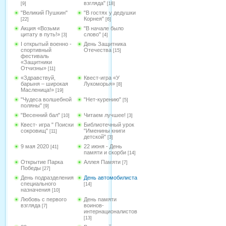
взгляда"
[9]
[18]
"Великий Пушкин"
"В гостях у дедушки
Корнея"
[22]
[6]
Акция «Возьми
"В начале было
цитату в путь!»
слово"
[3]
[4]
I открытый военно -
День Защитника
спортивный
Отечества
[15]
фестиваль
«Защитники
Отчизны»
[11]
«Здравствуй,
Квест-игра «У
барыня – широкая
Лукоморья»
[8]
Масленица!»
[19]
"Чудеса волшебной
"Нет-курению"
[5]
поляны"
[9]
"Весенний бал"
Читаем лучшее!
[10]
[3]
Квест- игра " Поиски
Библиотечный урок
сокровищ"
"Именины книги
[11]
детской"
[3]
9 мая 2020
22 июня - День
[41]
памяти и скорби
[14]
Открытие Парка
Аллея Памяти
[7]
Победы
[27]
День подразделения
День автомобилиста
специального
[14]
назначения
[10]
Любовь с первого
День памяти
взгляда
воинов-
[7]
интернационалистов
[13]