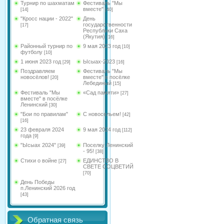
Турнир по шахматам
Фестиваль "Мы
вместе"
[14]
[40]
"Кросс нации - 2022"
День
государственности
[17]
Республики Саха
(Якутия)
[16]
Районный турнир по
9 мая 2023 год
[10]
футболу
[10]
1 июня 2023 год
Ысыах-2023
[29]
[16]
Поздравляем
Фестиваль "Мы
новосёлов!
вместе" в посёлке
[20]
Лебединый
[15]
Фестиваль "Мы
«Сад памяти»
[27]
вместе" в посёлке
Ленинский
[30]
"Бои по правилам"
С новосельем!
[42]
[16]
23 февраля 2024
9 мая 2024 год
[112]
года
[9]
"Ысыах 2024"
Поселку Ленинский
[39]
- 95!
[38]
Стихи о войне
ЕДИНСТВО В
[27]
СВЕТЕ СОЦВЕТИЙ
[70]
День Победы
п.Ленинский 2026 год
[43]
Обратная связь