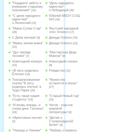
"Подарите заботу и
"День народного
внимание старшему
единства"
поколению!"
п.Лебединый
[10]
[30]
"С днем народного
Юбилей МБОУ СОШ
единства!"
№5
[16]
п.Ленинский
[22]
"Мама Супер Стар"
Якутский народный
эпос Олонхо
[28]
[17]
С Днём матери!
Декада Олонхо
[6]
[19]
"Мама, милая мама"
Декада Олонхо
[10]
[22]
“Дух прежде
"Мастерская Деда
техники”
Мороза"
[7]
[9]
Новогодний конкурс
Новогодняя сказка
[10]
[9]
«В лесу родилась
Рождество
[11]
Ёлочка»
[10]
Театрализованная
"Мужество
сказка "В лесу
останется в веках"
родилась ёлочка" в
[27]
Чудо Парке
[20]
"Есть такая нация-
"Старый Новый год"
студенты"
[16]
[10]
"И вновь январь, и
Чехов - классик
снова день Татьяны"
мировой
литературы!
[18]
[6]
«Фронтовые песни»
"Детям о
Сталинградской
[3]
битве"
[4]
"Умницы и Умники"
"Любовь с первого