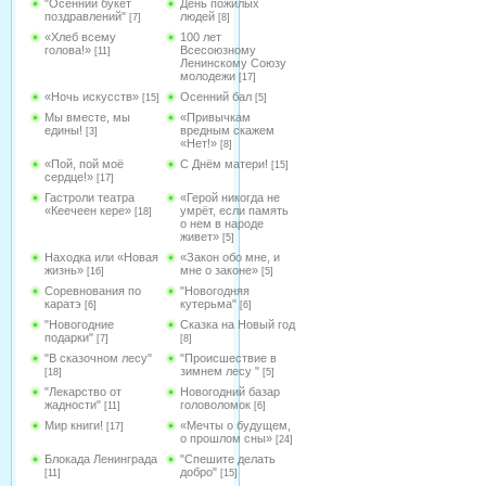
"Осенний букет
День пожилых
поздравлений"
людей
[7]
[8]
«Хлеб всему
100 лет
голова!»
Всесоюзному
[11]
Ленинскому Союзу
молодежи
[17]
«Ночь искусств»
Осенний бал
[15]
[5]
Мы вместе, мы
«Привычкам
едины!
вредным скажем
[3]
«Нет!»
[8]
«Пой, пой моё
С Днём матери!
[15]
сердце!»
[17]
Гастроли театра
«Герой никогда не
«Кеечеен кере»
умрёт, если память
[18]
о нем в народе
живет»
[5]
Находка или «Новая
«Закон обо мне, и
жизнь»
мне о законе»
[16]
[5]
Соревнования по
"Новогодняя
каратэ
кутерьма"
[6]
[6]
"Новогодние
Сказка на Новый год
подарки"
[7]
[8]
"В сказочном лесу"
"Происшествие в
зимнем лесу "
[18]
[5]
"Лекарство от
Новогодний базар
жадности"
головоломок
[11]
[6]
Мир книги!
«Мечты о будущем,
[17]
о прошлом сны»
[24]
Блокада Ленинграда
"Спешите делать
добро"
[11]
[15]