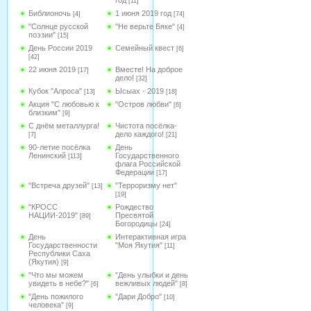
год
[11]
Библионочь
1 июня 2019 год
[4]
[74]
"Солнце русской
"Не верьте Бяке"
[4]
поэзии"
[15]
День России 2019
Семейный квест
[6]
[42]
22 июня 2019
Вместе! На доброе
[17]
дело!
[32]
Кубок "Алроса"
Ысыах - 2019
[13]
[18]
Акция "С любовью к
"Остров любви"
[6]
близким"
[9]
С днём металлурга!
Чистота посёлка-
дело каждого!
[7]
[21]
90-летие посёлка
День
Ленинский
Государственного
[113]
флага Российской
Федерации
[17]
"Встреча друзей"
"Терроризму нет"
[13]
[19]
"КРОСС
Рождество
НАЦИИ-2019"
Пресвятой
[89]
Богородицы
[24]
День
Интерактивная игра
Государственности
"Моя Якутия"
[11]
Республики Саха
(Якутия)
[9]
"Что мы можем
"День улыбки и день
увидеть в небе?"
вежливых людей"
[6]
[8]
"День пожилого
"Дари Добро"
[10]
человека"
[9]