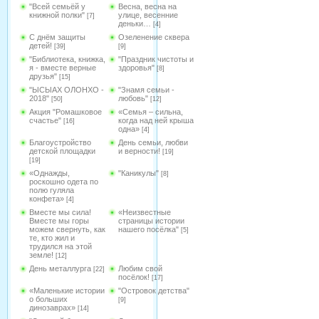
"Всей семьёй у
Весна, весна на
книжной полки"
улице, весенние
[7]
деньки…
[4]
С днём защиты
Озеленение сквера
детей!
[39]
[9]
"Библиотека, книжка,
"Праздник чистоты и
я - вместе верные
здоровья"
[8]
друзья"
[15]
"ЫСЫАХ ОЛОНХО -
"Знамя семьи -
2018"
любовь"
[50]
[12]
Акция "Ромашковое
«Семья – сильна,
счастье"
когда над ней крыша
[16]
одна»
[4]
Благоустройство
День семьи, любви
детской площадки
и верности!
[19]
[19]
«Однажды,
"Каникулы"
[8]
роскошно одета по
полю гуляла
конфета»
[4]
Вместе мы сила!
«Неизвестные
Вместе мы горы
страницы истории
можем свернуть, как
нашего посёлка"
[5]
те, кто жил и
трудился на этой
земле!
[12]
День металлурга
Любим свой
[22]
посёлок!
[17]
«Маленькие истории
"Островок детства"
о больших
[9]
динозаврах»
[14]