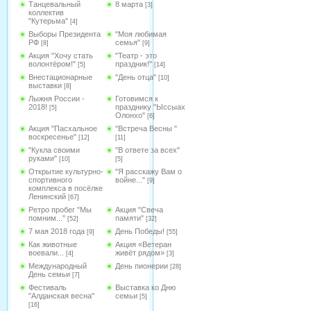
Танцевальный
8 марта
[3]
коллектив
"Кутерьма"
[4]
Выборы Президента
"Моя любимая
РФ
семья"
[8]
[9]
Акция "Хочу стать
"Театр - это
волонтёром!"
праздник!"
[5]
[14]
Внестационарные
"День отца"
[10]
выставки
[8]
Лыжня России -
Готовимся к
2018!
празднику "Ыссыах
[5]
Олонхо"
[6]
Акция "Пасхальное
"Встреча Весны "
воскресенье"
[12]
[11]
"Кукла своими
"В ответе за всех"
руками"
[10]
[5]
Открытие культурно-
"Я расскажу Вам о
спортивного
войне..."
[9]
комплекса в посёлке
Ленинский
[67]
Ретро пробег "Мы
Акция "Свеча
помним..."
памяти"
[52]
[32]
7 мая 2018 года
День Победы!
[9]
[55]
Как животные
Акция «Ветеран
воевали...
живёт рядом»
[4]
[3]
Международный
День пионерии
[28]
День семьи
[7]
Фестиваль
Выставка ко Дню
"Алданская весна"
семьи
[5]
[16]