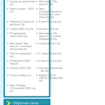
Турнир по шахматам
Фестиваль "Мы
вместе"
[14]
[40]
"Кросс нации - 2022"
День
государственности
[17]
Республики Саха
(Якутия)
[16]
Районный турнир по
9 мая 2023 год
[10]
футболу
[10]
1 июня 2023 год
Ысыах-2023
[29]
[16]
Поздравляем
Фестиваль "Мы
новосёлов!
вместе" в посёлке
[20]
Лебединый
[15]
Фестиваль "Мы
«Сад памяти»
[27]
вместе" в посёлке
Ленинский
[30]
"Бои по правилам"
С новосельем!
[42]
[16]
23 февраля 2024
9 мая 2024 год
[112]
года
[9]
"Ысыах 2024"
Поселку Ленинский
[39]
- 95!
[38]
Стихи о войне
ЕДИНСТВО В
[27]
СВЕТЕ СОЦВЕТИЙ
[70]
День Победы
п.Ленинский 2026 год
[43]
Обратная связь