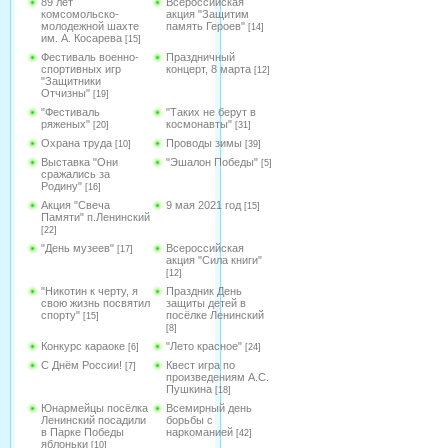
89 лет
Всероссийская
комсомольско-
акция "Защитим
молодежной шахте
память Героев"
[14]
им. А. Косарева
[15]
Фестиваль военно-
Праздничный
спортивных игр
концерт, 8 марта
[12]
"Защитники
Отчизны"
[19]
"Фестиваль
"Таких не берут в
ряженых"
космонавты"
[20]
[31]
Охрана труда
Проводы зимы
[10]
[39]
Выставка "Они
"Эшалон Победы"
[5]
сражались за
Родину"
[16]
Акция "Свеча
9 мая 2021 год
[15]
Памяти" п.Ленинский
[22]
"День музеев"
Всероссийская
[17]
акция "Сила книги"
[12]
"Никотин к черту, я
Праздник День
свою жизнь посвятил
защиты детей в
спорту"
посёлке Ленинский
[15]
[8]
Конкурс караоке
"Лето красное"
[6]
[24]
С Днём России!
Квест игра по
[7]
произведениям А.С.
Пушкина
[18]
Юнармейцы посёлка
Всемирный день
Ленинский посадили
борьбы с
в Парке Победы
наркоманией
[42]
яблоньки
[10]