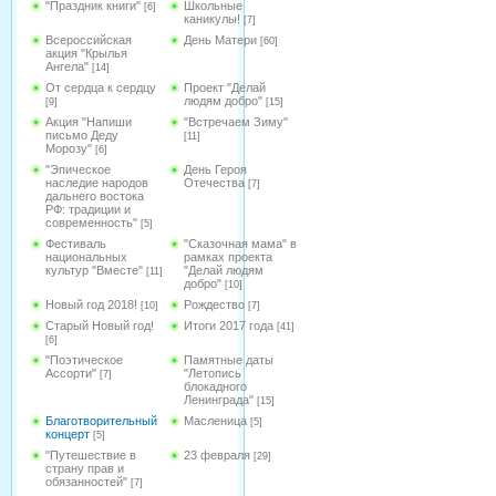
"Праздник книги"
Школьные
[6]
каникулы!
[7]
Всероссийская
День Матери
[60]
акция "Крылья
Ангела"
[14]
От сердца к сердцу
Проект "Делай
людям добро"
[9]
[15]
Акция "Напиши
"Встречаем Зиму"
письмо Деду
[11]
Морозу"
[6]
"Эпическое
День Героя
наследие народов
Отечества
[7]
дальнего востока
РФ: традиции и
современность"
[5]
Фестиваль
"Сказочная мама" в
национальных
рамках проекта
культур "Вместе"
"Делай людям
[11]
добро"
[10]
Новый год 2018!
Рождество
[10]
[7]
Старый Новый год!
Итоги 2017 года
[41]
[6]
"Поэтическое
Памятные даты
Ассорти"
"Летопись
[7]
блокадного
Ленинграда"
[15]
Благотворительный
Масленица
[5]
концерт
[5]
"Путешествие в
23 февраля
[29]
страну прав и
обязанностей"
[7]