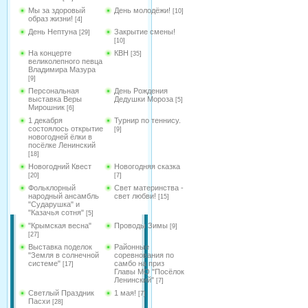
Мы за здоровый
День молодёжи!
[10]
образ жизни!
[4]
День Нептуна
Закрытие смены!
[29]
[10]
На концерте
КВН
[35]
великолепного певца
Владимира Мазура
[9]
Персональная
День Рождения
выставка Веры
Дедушки Мороза
[5]
Мирошник
[6]
1 декабря
Турнир по теннису.
состоялось открытие
[9]
новогодней ёлки в
посёлке Ленинский
[18]
Новогодний Квест
Новогодняя сказка
[20]
[7]
Фольклорный
Свет материнства -
народный ансамбль
свет любви!
[15]
"Сударушка" и
"Казачья сотня"
[5]
"Крымская весна"
Проводы Зимы
[9]
[27]
Выставка поделок
Районные
"Земля в солнечной
соревнования по
системе"
самбо на приз
[17]
Главы МО "Посёлок
Ленинский"
[7]
Светлый Праздник
1 мая!
[7]
Пасхи
[28]