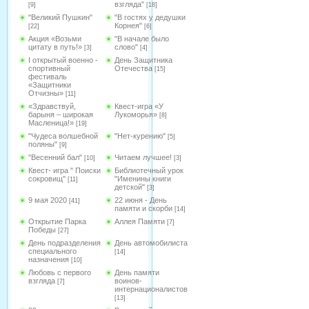
взгляда"
[9]
[18]
"Великий Пушкин"
"В гостях у дедушки
Корнея"
[22]
[6]
Акция «Возьми
"В начале было
цитату в путь!»
слово"
[3]
[4]
I открытый военно -
День Защитника
спортивный
Отечества
[15]
фестиваль
«Защитники
Отчизны»
[11]
«Здравствуй,
Квест-игра «У
барыня – широкая
Лукоморья»
[8]
Масленица!»
[19]
"Чудеса волшебной
"Нет-курению"
[5]
поляны"
[9]
"Весенний бал"
Читаем лучшее!
[10]
[3]
Квест- игра " Поиски
Библиотечный урок
сокровищ"
"Именины книги
[11]
детской"
[3]
9 мая 2020
22 июня - День
[41]
памяти и скорби
[14]
Открытие Парка
Аллея Памяти
[7]
Победы
[27]
День подразделения
День автомобилиста
специального
[14]
назначения
[10]
Любовь с первого
День памяти
взгляда
воинов-
[7]
интернационалистов
[13]