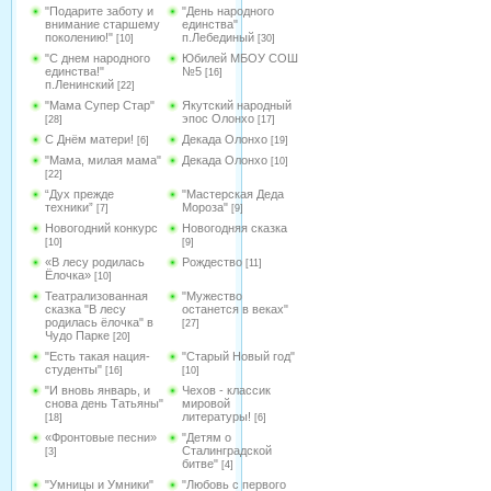
"Подарите заботу и
"День народного
внимание старшему
единства"
поколению!"
п.Лебединый
[10]
[30]
"С днем народного
Юбилей МБОУ СОШ
единства!"
№5
[16]
п.Ленинский
[22]
"Мама Супер Стар"
Якутский народный
эпос Олонхо
[28]
[17]
С Днём матери!
Декада Олонхо
[6]
[19]
"Мама, милая мама"
Декада Олонхо
[10]
[22]
“Дух прежде
"Мастерская Деда
техники”
Мороза"
[7]
[9]
Новогодний конкурс
Новогодняя сказка
[10]
[9]
«В лесу родилась
Рождество
[11]
Ёлочка»
[10]
Театрализованная
"Мужество
сказка "В лесу
останется в веках"
родилась ёлочка" в
[27]
Чудо Парке
[20]
"Есть такая нация-
"Старый Новый год"
студенты"
[16]
[10]
"И вновь январь, и
Чехов - классик
снова день Татьяны"
мировой
литературы!
[18]
[6]
«Фронтовые песни»
"Детям о
Сталинградской
[3]
битве"
[4]
"Умницы и Умники"
"Любовь с первого