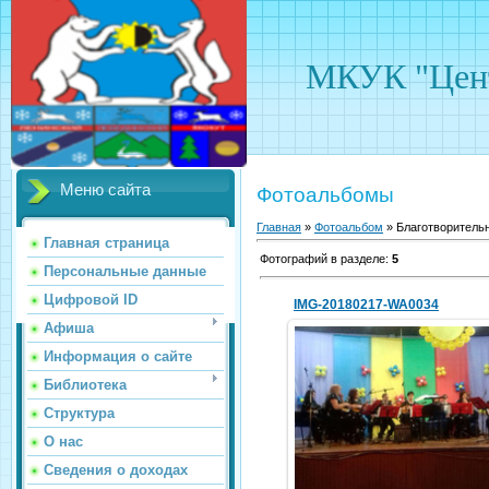
МКУК "Цент
Меню сайта
Фотоальбомы
Главная
»
Фотоальбом
» Благотворитель
Главная страница
Фотографий в разделе
:
5
Персональные данные
Цифровой ID
IMG-20180217-WA0034
Афиша
Информация о сайте
Библиотека
20.02.2018
Структура
hololenkomariya
О нас
Сведения о доходах