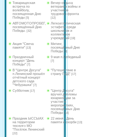
Товарищеская
Вечер-отдыха
встреча по
ветеранов войны и
волейболу,
участников
посвященная Дню
трудового фронта
Победы
[5]
[12]
АВТОМОТОПРОБЕГ,
Легкоатлетическая
посвящённый Дню
эстафета среди
Победы.
школьников и
[32]
коллективов
учреждений
[19]
Акция "Свеча
Митинг,
памяти"
посвящённый Дню
[13]
Победы
[9]
Праздничный
9 мая п.Лебединый
концерт "День
[7]
Победы"
[7]
В "Центре Досуга"
"Путешествие в
п.Ленинский прошёл
страну ПДД"
[17]
отчётный концерт
детского сада
"Чебурашка"
[7]
Субботник
"Центр Досуга"
[17]
вручил дипломы
юнармейцам за
участие в
мероприятиях,
посвящённых Дню
Победы
[14]
Праздник ЫССЫАХ
22 июня - День
на территории
памяти и скорби
[13]
тюсюлгэ МО
"Посёлок Ленинский
[22]