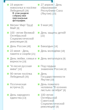
19 апреля -
27 апреля - День
новоселье в посёлке
образования
Лебединый
Республики Саха
[28]
В этом разделе
(Якутия)
[15]
собраны мои
персональные
фотографии.
Митинг Мир! Труд!
9 мая
[40]
Май!
[8]
100 -летие Великой
День защиты детей!
Октябрьской
[22]
Социалистической
революции
[9]
День России
Бакалдын
[48]
[14]
22 июня - День
День молодёжи
[18]
памяти и скорби
[21]
День любви, семьи и
День металлурга
[9]
верности
[19]
"А песня русская
Под гордым
жива"
знаменем России
[10]
[4]
90-летие посёлка
День
Лебединый
Государственности
[35]
Якутии
[19]
Поэтическая
День пожилого
встреча
человека "В осенних
[5]
листьях октября"
[6]
День народного
100-летие
единства
Октябрьской
[13]
Советской
Социалистической
революции!
[9]