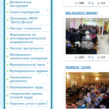
Должностные
380
0
0.0
инструкции
Схема учреждений
IMG-20180217-WA0007
Программы МКУК
"Центр Досуга"
Паспорт готовности
20.02.2018
Мероприятия по
антитеррористической
hololenkomariya
защищенности
Паспорт доступности
Материально-
405
0
0.0
техническое оснащение
Муниципальный заказ
20180218_131442
Муниципальное задание
Нормативные
документы
Нормирование труда
20.02.2018
специальная оценка
hololenkomariya
условий труда
Перечень услуг и работ