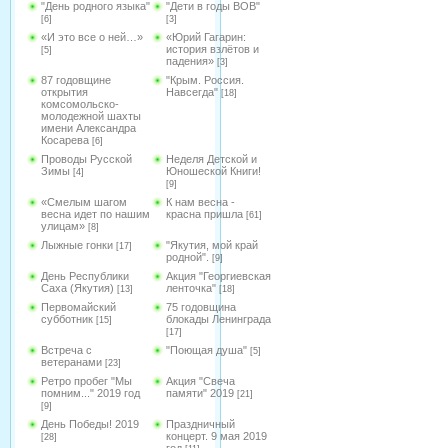
"День родного языка"
"Дети в годы ВОВ"
[6]
[3]
«И это все о ней…»
«Юрий Гагарин:
история взлётов и
[5]
падения»
[3]
87 годовщине
"Крым. Россия.
открытия
Навсегда"
[18]
комсомольско-
молодежной шахты
имени Александра
Косарева
[6]
Проводы Русской
Неделя Детской и
Зимы
Юношеской Книги!
[4]
[9]
«Смелым шагом
К нам весна -
весна идет по нашим
красна пришла
[61]
улицам»
[8]
Лыжные гонки
"Якутия, мой край
[17]
родной".
[9]
День Республики
Акция "Георгиевская
Саха (Якутия)
ленточка"
[13]
[18]
Первомайский
75 годовщина
субботник
блокады Ленинграда
[15]
[17]
Встреча с
"Поющая душа"
[5]
ветеранами
[23]
Ретро пробег "Мы
Акция "Свеча
помним..." 2019 год
памяти" 2019
[21]
[9]
День Победы! 2019
Праздничный
концерт. 9 мая 2019
[28]