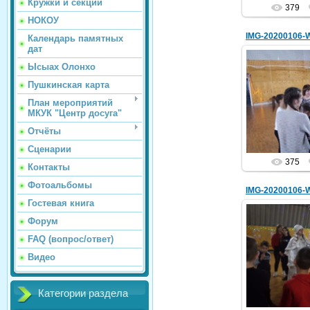
Кружки и секции
379
НОКОУ
IMG-20200106-
Календарь памятных
дат
Ысыах Олонхо
Пушкинская карта
07.
План мероприятий
МКУК "Центр досуга"
holo
Отчёты
Сценарии
375
Контакты
Фотоальбомы
IMG-20200106-
Гостевая книга
Форум
FAQ (вопрос/ответ)
07.
Видео
holo
Категории раздела