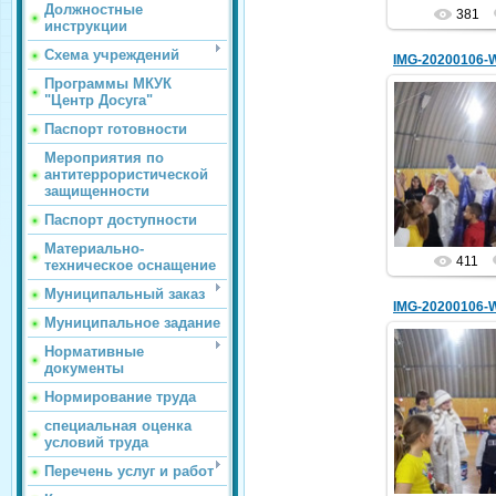
Должностные
381
инструкции
Схема учреждений
IMG-20200106-
Программы МКУК
"Центр Досуга"
Паспорт готовности
07.
Мероприятия по
антитеррористической
holo
защищенности
Паспорт доступности
Материально-
411
техническое оснащение
Муниципальный заказ
IMG-20200106-
Муниципальное задание
Нормативные
документы
Нормирование труда
07.
специальная оценка
holo
условий труда
Перечень услуг и работ