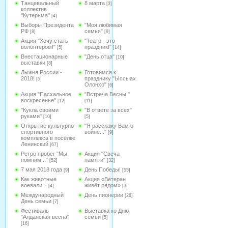
Танцевальный
8 марта
[3]
коллектив
"Кутерьма"
[4]
Выборы Президента
"Моя любимая
РФ
семья"
[8]
[9]
Акция "Хочу стать
"Театр - это
волонтёром!"
праздник!"
[5]
[14]
Внестационарные
"День отца"
[10]
выставки
[8]
Лыжня России -
Готовимся к
2018!
празднику "Ыссыах
[5]
Олонхо"
[6]
Акция "Пасхальное
"Встреча Весны "
воскресенье"
[12]
[11]
"Кукла своими
"В ответе за всех"
руками"
[10]
[5]
Открытие культурно-
"Я расскажу Вам о
спортивного
войне..."
[9]
комплекса в посёлке
Ленинский
[67]
Ретро пробег "Мы
Акция "Свеча
помним..."
памяти"
[52]
[32]
7 мая 2018 года
День Победы!
[9]
[55]
Как животные
Акция «Ветеран
воевали...
живёт рядом»
[4]
[3]
Международный
День пионерии
[28]
День семьи
[7]
Фестиваль
Выставка ко Дню
"Алданская весна"
семьи
[5]
[16]