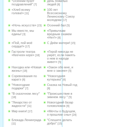
"Осенний букет
День пожилых
поздравлений"
людей
[7]
[8]
«Хлеб всему
100 лет
голова!»
Всесоюзному
[11]
Ленинскому Союзу
молодежи
[17]
«Ночь искусств»
Осенний бал
[15]
[5]
Мы вместе, мы
«Привычкам
едины!
вредным скажем
[3]
«Нет!»
[8]
«Пой, пой моё
С Днём матери!
[15]
сердце!»
[17]
Гастроли театра
«Герой никогда не
«Кеечеен кере»
умрёт, если память
[18]
о нем в народе
живет»
[5]
Находка или «Новая
«Закон обо мне, и
жизнь»
мне о законе»
[16]
[5]
Соревнования по
"Новогодняя
каратэ
кутерьма"
[6]
[6]
"Новогодние
Сказка на Новый год
подарки"
[7]
[8]
"В сказочном лесу"
"Происшествие в
зимнем лесу "
[18]
[5]
"Лекарство от
Новогодний базар
жадности"
головоломок
[11]
[6]
Мир книги!
«Мечты о будущем,
[17]
о прошлом сны»
[24]
Блокада Ленинграда
"Спешите делать
добро"
[11]
[15]