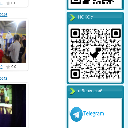
0
0.0
0046
НОКОУ
2020
komariya
0
0.0
0042
п.Ленинский
2020
komariya