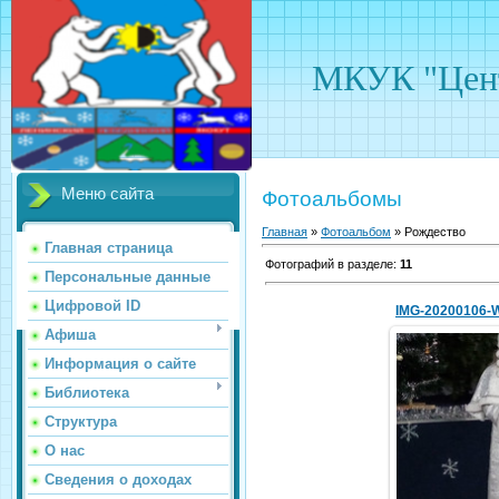
МКУК "Цент
Меню сайта
Фотоальбомы
Главная
»
Фотоальбом
» Рождество
Главная страница
Фотографий в разделе
:
11
Персональные данные
Цифровой ID
IMG-20200106-
Афиша
Информация о сайте
Библиотека
07.
Структура
holo
О нас
Сведения о доходах