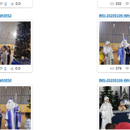
0
0.0
332
WA0052
IMG-20200106-WA
01.2020
07.01.
lenkomariya
hololen
0
0.0
379
WA0050
IMG-20200106-WA
01.2020
07.01.
lenkomariya
hololen