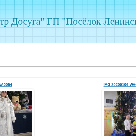
р Досуга" ГП "Посёлок Ленинс
WA0054
IMG-20200106-WA
01.2020
07.01.
lenkomariya
hololen