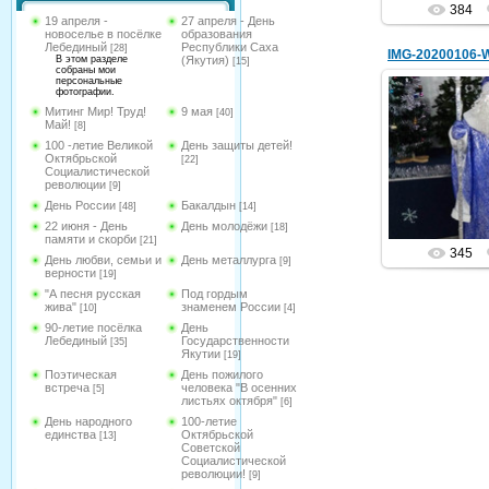
384
19 апреля -
27 апреля - День
новоселье в посёлке
образования
Лебединый
Республики Саха
[28]
IMG-20200106-
В этом разделе
(Якутия)
[15]
собраны мои
персональные
фотографии.
Митинг Мир! Труд!
9 мая
[40]
Май!
[8]
07.
100 -летие Великой
День защиты детей!
Октябрьской
[22]
Социалистической
holo
революции
[9]
День России
Бакалдын
[48]
[14]
22 июня - День
День молодёжи
[18]
памяти и скорби
[21]
345
День любви, семьи и
День металлурга
[9]
верности
[19]
"А песня русская
Под гордым
жива"
знаменем России
[10]
[4]
90-летие посёлка
День
Лебединый
Государственности
[35]
Якутии
[19]
Поэтическая
День пожилого
встреча
человека "В осенних
[5]
листьях октября"
[6]
День народного
100-летие
единства
Октябрьской
[13]
Советской
Социалистической
революции!
[9]