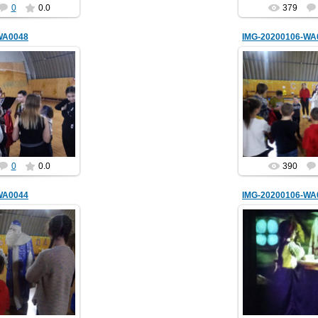
0
0.0
379
WA0048
IMG-20200106-WA
01.2020
07.01.
lenkomariya
hololen
0
0.0
390
WA0044
IMG-20200106-WA
01.2020
07.01.
lenkomariya
hololen