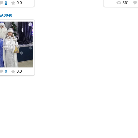
0
0.0
361
WA0040
01.2020
lenkomariya
0
0.0