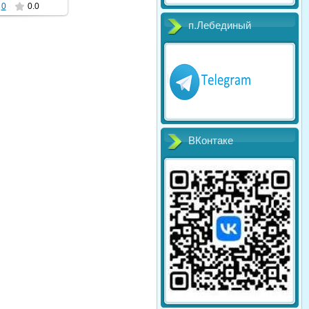
0
0.0
п.Лебединый
ВКонтаке