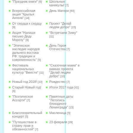
"Праздник книги"
Школьные
[6]
каникулы!
[7]
Всероссийская
День Матери
[60]
акция "Крылья
Ангела"
[14]
От сердца к сердцу
Проект "Делай
людям добро"
[9]
[15]
Акция "Напиши
"Встречаем Зиму"
письмо Деду
[11]
Морозу"
[6]
"Эпическое
День Героя
наследие народов
Отечества
[7]
дальнего востока
РФ: традиции и
современность"
[5]
Фестиваль
"Сказочная мама" в
национальных
рамках проекта
культур "Вместе"
"Делай людям
[11]
добро"
[10]
Новый год 2018!
Рождество
[10]
[7]
Старый Новый год!
Итоги 2017 года
[41]
[6]
"Поэтическое
Памятные даты
Ассорти"
"Летопись
[7]
блокадного
Ленинграда"
[15]
Благотворительный
Масленица
[5]
концерт
[5]
"Путешествие в
23 февраля
[29]
страну прав и
обязанностей"
[7]