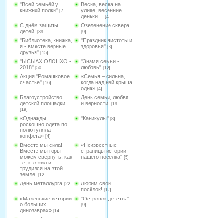
"Всей семьёй у
Весна, весна на
книжной полки"
улице, весенние
[7]
деньки…
[4]
С днём защиты
Озеленение сквера
детей!
[39]
[9]
"Библиотека, книжка,
"Праздник чистоты и
я - вместе верные
здоровья"
[8]
друзья"
[15]
"ЫСЫАХ ОЛОНХО -
"Знамя семьи -
2018"
любовь"
[50]
[12]
Акция "Ромашковое
«Семья – сильна,
счастье"
когда над ней крыша
[16]
одна»
[4]
Благоустройство
День семьи, любви
детской площадки
и верности!
[19]
[19]
«Однажды,
"Каникулы"
[8]
роскошно одета по
полю гуляла
конфета»
[4]
Вместе мы сила!
«Неизвестные
Вместе мы горы
страницы истории
можем свернуть, как
нашего посёлка"
[5]
те, кто жил и
трудился на этой
земле!
[12]
День металлурга
Любим свой
[22]
посёлок!
[17]
«Маленькие истории
"Островок детства"
о больших
[9]
динозаврах»
[14]