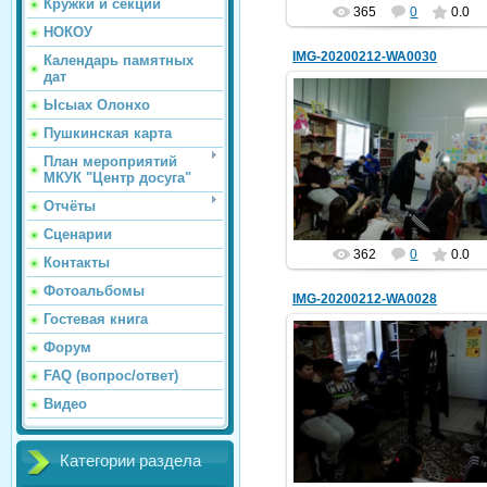
Кружки и секции
365
0
0.0
НОКОУ
IMG-20200212-WA0030
Календарь памятных
дат
Ысыах Олонхо
Пушкинская карта
13.02.2020
План мероприятий
У3
МКУК "Центр досуга"
hololenkomariya
Отчёты
Сценарии
362
0
0.0
Контакты
Фотоальбомы
IMG-20200212-WA0028
Гостевая книга
Форум
FAQ (вопрос/ответ)
13.02.2020
Видео
У1
hololenkomariya
Категории раздела