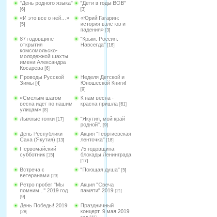
"День родного языка"
"Дети в годы ВОВ"
[6]
[3]
«И это все о ней…»
«Юрий Гагарин:
история взлётов и
[5]
падения»
[3]
87 годовщине
"Крым. Россия.
открытия
Навсегда"
[18]
комсомольско-
молодежной шахты
имени Александра
Косарева
[6]
Проводы Русской
Неделя Детской и
Зимы
Юношеской Книги!
[4]
[9]
«Смелым шагом
К нам весна -
весна идет по нашим
красна пришла
[61]
улицам»
[8]
Лыжные гонки
"Якутия, мой край
[17]
родной".
[9]
День Республики
Акция "Георгиевская
Саха (Якутия)
ленточка"
[13]
[18]
Первомайский
75 годовщина
субботник
блокады Ленинграда
[15]
[17]
Встреча с
"Поющая душа"
[5]
ветеранами
[23]
Ретро пробег "Мы
Акция "Свеча
помним..." 2019 год
памяти" 2019
[21]
[9]
День Победы! 2019
Праздничный
концерт. 9 мая 2019
[28]