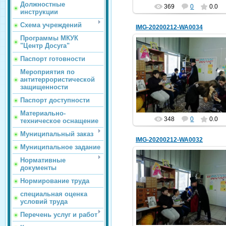
Должностные
369
0
0.0
инструкции
Схема учреждений
IMG-20200212-WA0034
Программы МКУК
"Центр Досуга"
Паспорт готовности
13.02.2020
Мероприятия по
У7
антитеррористической
защищенности
hololenkomariya
Паспорт доступности
Материально-
348
0
0.0
техническое оснащение
Муниципальный заказ
IMG-20200212-WA0032
Муниципальное задание
Нормативные
документы
13.02.2020
Нормирование труда
У5
специальная оценка
hololenkomariya
условий труда
Перечень услуг и работ