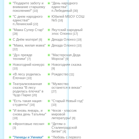
"Подарите заботу и
"День народного
внимание старшему
единства"
поколению!"
п.Лебединый
[10]
[30]
"С днем народного
Юбилей МБОУ СОШ
единства!"
№5
[16]
п.Ленинский
[22]
"Мама Супер Стар"
Якутский народный
эпос Олонхо
[28]
[17]
С Днём матери!
Декада Олонхо
[6]
[19]
"Мама, милая мама"
Декада Олонхо
[10]
[22]
“Дух прежде
"Мастерская Деда
техники”
Мороза"
[7]
[9]
Новогодний конкурс
Новогодняя сказка
[10]
[9]
«В лесу родилась
Рождество
[11]
Ёлочка»
[10]
Театрализованная
"Мужество
сказка "В лесу
останется в веках"
родилась ёлочка" в
[27]
Чудо Парке
[20]
"Есть такая нация-
"Старый Новый год"
студенты"
[16]
[10]
"И вновь январь, и
Чехов - классик
снова день Татьяны"
мировой
литературы!
[18]
[6]
«Фронтовые песни»
"Детям о
Сталинградской
[3]
битве"
[4]
"Умницы и Умники"
"Любовь с первого