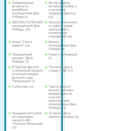
Товарищеская
Вечер-отдыха
встреча по
ветеранов войны и
волейболу,
участников
посвященная Дню
трудового фронта
Победы
[5]
[12]
АВТОМОТОПРОБЕГ,
Легкоатлетическая
посвящённый Дню
эстафета среди
Победы.
школьников и
[32]
коллективов
учреждений
[19]
Акция "Свеча
Митинг,
памяти"
посвящённый Дню
[13]
Победы
[9]
Праздничный
9 мая п.Лебединый
концерт "День
[7]
Победы"
[7]
В "Центре Досуга"
"Путешествие в
п.Ленинский прошёл
страну ПДД"
[17]
отчётный концерт
детского сада
"Чебурашка"
[7]
Субботник
"Центр Досуга"
[17]
вручил дипломы
юнармейцам за
участие в
мероприятиях,
посвящённых Дню
Победы
[14]
Праздник ЫССЫАХ
22 июня - День
на территории
памяти и скорби
[13]
тюсюлгэ МО
"Посёлок Ленинский
[22]