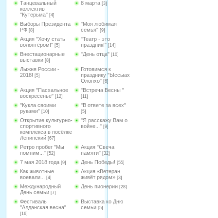
Танцевальный
8 марта
[3]
коллектив
"Кутерьма"
[4]
Выборы Президента
"Моя любимая
РФ
семья"
[8]
[9]
Акция "Хочу стать
"Театр - это
волонтёром!"
праздник!"
[5]
[14]
Внестационарные
"День отца"
[10]
выставки
[8]
Лыжня России -
Готовимся к
2018!
празднику "Ыссыах
[5]
Олонхо"
[6]
Акция "Пасхальное
"Встреча Весны "
воскресенье"
[12]
[11]
"Кукла своими
"В ответе за всех"
руками"
[10]
[5]
Открытие культурно-
"Я расскажу Вам о
спортивного
войне..."
[9]
комплекса в посёлке
Ленинский
[67]
Ретро пробег "Мы
Акция "Свеча
помним..."
памяти"
[52]
[32]
7 мая 2018 года
День Победы!
[9]
[55]
Как животные
Акция «Ветеран
воевали...
живёт рядом»
[4]
[3]
Международный
День пионерии
[28]
День семьи
[7]
Фестиваль
Выставка ко Дню
"Алданская весна"
семьи
[5]
[16]