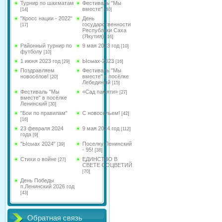
Турнир по шахматам
Фестиваль "Мы
вместе"
[14]
[40]
"Кросс нации - 2022"
День
государственности
[17]
Республики Саха
(Якутия)
[16]
Районный турнир по
9 мая 2023 год
[10]
футболу
[10]
1 июня 2023 год
Ысыах-2023
[29]
[16]
Поздравляем
Фестиваль "Мы
новосёлов!
вместе" в посёлке
[20]
Лебединый
[15]
Фестиваль "Мы
«Сад памяти»
[27]
вместе" в посёлке
Ленинский
[30]
"Бои по правилам"
С новосельем!
[42]
[16]
23 февраля 2024
9 мая 2024 год
[112]
года
[9]
"Ысыах 2024"
Поселку Ленинский
[39]
- 95!
[38]
Стихи о войне
ЕДИНСТВО В
[27]
СВЕТЕ СОЦВЕТИЙ
[70]
День Победы
п.Ленинский 2026 год
[43]
Обратная связь