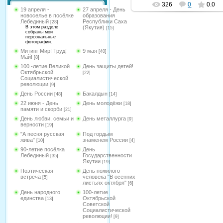
326
0
0.0
19 апреля -
27 апреля - День
новоселье в посёлке
образования
Лебединый
Республики Саха
[28]
В этом разделе
(Якутия)
[15]
собраны мои
персональные
фотографии.
Митинг Мир! Труд!
9 мая
[40]
Май!
[8]
100 -летие Великой
День защиты детей!
Октябрьской
[22]
Социалистической
революции
[9]
День России
Бакалдын
[48]
[14]
22 июня - День
День молодёжи
[18]
памяти и скорби
[21]
День любви, семьи и
День металлурга
[9]
верности
[19]
"А песня русская
Под гордым
жива"
знаменем России
[10]
[4]
90-летие посёлка
День
Лебединый
Государственности
[35]
Якутии
[19]
Поэтическая
День пожилого
встреча
человека "В осенних
[5]
листьях октября"
[6]
День народного
100-летие
единства
Октябрьской
[13]
Советской
Социалистической
революции!
[9]