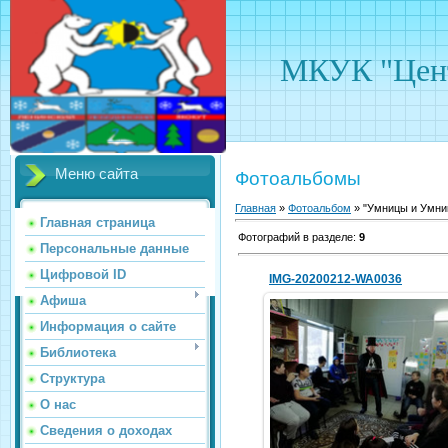
МКУК "Цент
Меню сайта
Фотоальбомы
Главная
»
Фотоальбом
» "Умницы и Умни
Главная страница
Фотографий в разделе
:
9
Персональные данные
Цифровой ID
IMG-20200212-WA0036
Афиша
Информация о сайте
Библиотека
13.02.2020
У9
Структура
hololenkomariya
О нас
Сведения о доходах