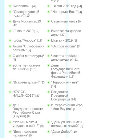
год
[11]
Библионочь
1 июня 2019 год
[4]
[74]
"Солнце русской
"Не верьте Бяке"
[4]
поэзии"
[15]
День России 2019
Семейный квест
[6]
[42]
22 июня 2019
Вместе! На доброе
[17]
дело!
[32]
Кубок "Алроса"
Ысыах - 2019
[13]
[18]
Акция "С любовью к
"Остров любви"
[6]
близким"
[9]
С днём металлурга!
Чистота посёлка-
дело каждого!
[7]
[21]
90-летие посёлка
День
Ленинский
Государственного
[113]
флага Российской
Федерации
[17]
"Встреча друзей"
"Терроризму нет"
[13]
[19]
"КРОСС
Рождество
НАЦИИ-2019"
Пресвятой
[89]
Богородицы
[24]
День
Интерактивная игра
Государственности
"Моя Якутия"
[11]
Республики Саха
(Якутия)
[9]
"Что мы можем
"День улыбки и день
увидеть в небе?"
вежливых людей"
[6]
[8]
"День пожилого
"Дари Добро"
[10]
человека"
[9]