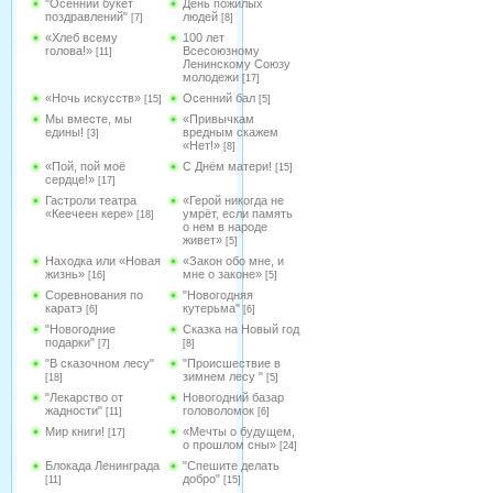
"Осенний букет
День пожилых
поздравлений"
людей
[7]
[8]
«Хлеб всему
100 лет
голова!»
Всесоюзному
[11]
Ленинскому Союзу
молодежи
[17]
«Ночь искусств»
Осенний бал
[15]
[5]
Мы вместе, мы
«Привычкам
едины!
вредным скажем
[3]
«Нет!»
[8]
«Пой, пой моё
С Днём матери!
[15]
сердце!»
[17]
Гастроли театра
«Герой никогда не
«Кеечеен кере»
умрёт, если память
[18]
о нем в народе
живет»
[5]
Находка или «Новая
«Закон обо мне, и
жизнь»
мне о законе»
[16]
[5]
Соревнования по
"Новогодняя
каратэ
кутерьма"
[6]
[6]
"Новогодние
Сказка на Новый год
подарки"
[7]
[8]
"В сказочном лесу"
"Происшествие в
зимнем лесу "
[18]
[5]
"Лекарство от
Новогодний базар
жадности"
головоломок
[11]
[6]
Мир книги!
«Мечты о будущем,
[17]
о прошлом сны»
[24]
Блокада Ленинграда
"Спешите делать
добро"
[11]
[15]