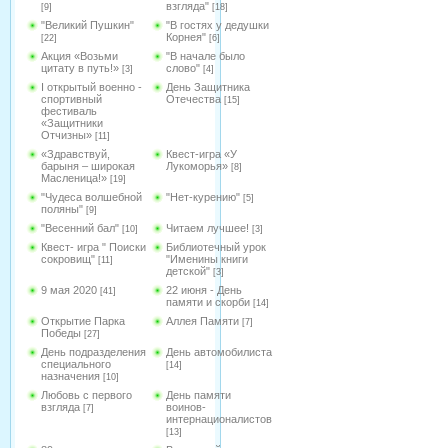
взгляда"
[9]
[18]
"Великий Пушкин"
"В гостях у дедушки
Корнея"
[22]
[6]
Акция «Возьми
"В начале было
цитату в путь!»
слово"
[3]
[4]
I открытый военно -
День Защитника
спортивный
Отечества
[15]
фестиваль
«Защитники
Отчизны»
[11]
«Здравствуй,
Квест-игра «У
барыня – широкая
Лукоморья»
[8]
Масленица!»
[19]
"Чудеса волшебной
"Нет-курению"
[5]
поляны"
[9]
"Весенний бал"
Читаем лучшее!
[10]
[3]
Квест- игра " Поиски
Библиотечный урок
сокровищ"
"Именины книги
[11]
детской"
[3]
9 мая 2020
22 июня - День
[41]
памяти и скорби
[14]
Открытие Парка
Аллея Памяти
[7]
Победы
[27]
День подразделения
День автомобилиста
специального
[14]
назначения
[10]
Любовь с первого
День памяти
взгляда
воинов-
[7]
интернационалистов
[13]