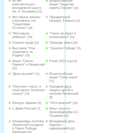
89 лет
Всероссийская
комсомольско-
акция "Защитим
молодежной шахте
память Героев"
[14]
им. А. Косарева
[15]
Фестиваль военно-
Праздничный
спортивных игр
концерт, 8 марта
[12]
"Защитники
Отчизны"
[19]
"Фестиваль
"Таких не берут в
ряженых"
космонавты"
[20]
[31]
Охрана труда
Проводы зимы
[10]
[39]
Выставка "Они
"Эшалон Победы"
[5]
сражались за
Родину"
[16]
Акция "Свеча
9 мая 2021 год
[15]
Памяти" п.Ленинский
[22]
"День музеев"
Всероссийская
[17]
акция "Сила книги"
[12]
"Никотин к черту, я
Праздник День
свою жизнь посвятил
защиты детей в
спорту"
посёлке Ленинский
[15]
[8]
Конкурс караоке
"Лето красное"
[6]
[24]
С Днём России!
Квест игра по
[7]
произведениям А.С.
Пушкина
[18]
Юнармейцы посёлка
Всемирный день
Ленинский посадили
борьбы с
в Парке Победы
наркоманией
[42]
яблоньки
[10]