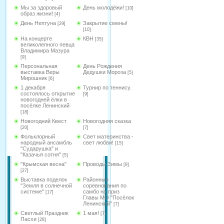
Мы за здоровый
День молодёжи!
[10]
образ жизни!
[4]
День Нептуна
Закрытие смены!
[29]
[10]
На концерте
КВН
[35]
великолепного певца
Владимира Мазура
[9]
Персональная
День Рождения
выставка Веры
Дедушки Мороза
[5]
Мирошник
[6]
1 декабря
Турнир по теннису.
состоялось открытие
[9]
новогодней ёлки в
посёлке Ленинский
[18]
Новогодний Квест
Новогодняя сказка
[20]
[7]
Фольклорный
Свет материнства -
народный ансамбль
свет любви!
[15]
"Сударушка" и
"Казачья сотня"
[5]
"Крымская весна"
Проводы Зимы
[9]
[27]
Выставка поделок
Районные
"Земля в солнечной
соревнования по
системе"
самбо на приз
[17]
Главы МО "Посёлок
Ленинский"
[7]
Светлый Праздник
1 мая!
[7]
Пасхи
[28]