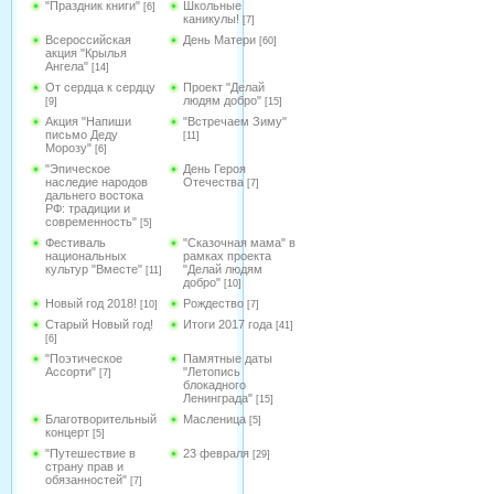
"Праздник книги"
Школьные
[6]
каникулы!
[7]
Всероссийская
День Матери
[60]
акция "Крылья
Ангела"
[14]
От сердца к сердцу
Проект "Делай
людям добро"
[9]
[15]
Акция "Напиши
"Встречаем Зиму"
письмо Деду
[11]
Морозу"
[6]
"Эпическое
День Героя
наследие народов
Отечества
[7]
дальнего востока
РФ: традиции и
современность"
[5]
Фестиваль
"Сказочная мама" в
национальных
рамках проекта
культур "Вместе"
"Делай людям
[11]
добро"
[10]
Новый год 2018!
Рождество
[10]
[7]
Старый Новый год!
Итоги 2017 года
[41]
[6]
"Поэтическое
Памятные даты
Ассорти"
"Летопись
[7]
блокадного
Ленинграда"
[15]
Благотворительный
Масленица
[5]
концерт
[5]
"Путешествие в
23 февраля
[29]
страну прав и
обязанностей"
[7]