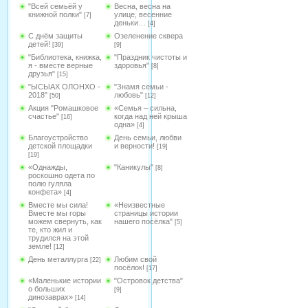
"Всей семьёй у
Весна, весна на
книжной полки"
улице, весенние
[7]
деньки…
[4]
С днём защиты
Озеленение сквера
детей!
[39]
[9]
"Библиотека, книжка,
"Праздник чистоты и
я - вместе верные
здоровья"
[8]
друзья"
[15]
"ЫСЫАХ ОЛОНХО -
"Знамя семьи -
2018"
любовь"
[50]
[12]
Акция "Ромашковое
«Семья – сильна,
счастье"
когда над ней крыша
[16]
одна»
[4]
Благоустройство
День семьи, любви
детской площадки
и верности!
[19]
[19]
«Однажды,
"Каникулы"
[8]
роскошно одета по
полю гуляла
конфета»
[4]
Вместе мы сила!
«Неизвестные
Вместе мы горы
страницы истории
можем свернуть, как
нашего посёлка"
[5]
те, кто жил и
трудился на этой
земле!
[12]
День металлурга
Любим свой
[22]
посёлок!
[17]
«Маленькие истории
"Островок детства"
о больших
[9]
динозаврах»
[14]