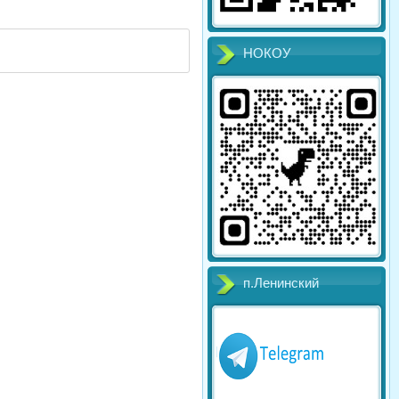
НОКОУ
п.Ленинский