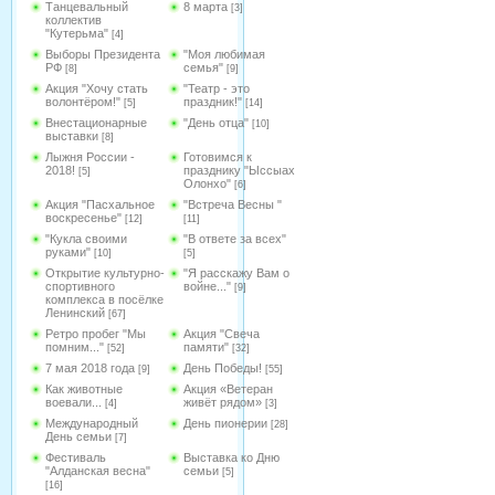
Танцевальный
8 марта
[3]
коллектив
"Кутерьма"
[4]
Выборы Президента
"Моя любимая
РФ
семья"
[8]
[9]
Акция "Хочу стать
"Театр - это
волонтёром!"
праздник!"
[5]
[14]
Внестационарные
"День отца"
[10]
выставки
[8]
Лыжня России -
Готовимся к
2018!
празднику "Ыссыах
[5]
Олонхо"
[6]
Акция "Пасхальное
"Встреча Весны "
воскресенье"
[12]
[11]
"Кукла своими
"В ответе за всех"
руками"
[10]
[5]
Открытие культурно-
"Я расскажу Вам о
спортивного
войне..."
[9]
комплекса в посёлке
Ленинский
[67]
Ретро пробег "Мы
Акция "Свеча
помним..."
памяти"
[52]
[32]
7 мая 2018 года
День Победы!
[9]
[55]
Как животные
Акция «Ветеран
воевали...
живёт рядом»
[4]
[3]
Международный
День пионерии
[28]
День семьи
[7]
Фестиваль
Выставка ко Дню
"Алданская весна"
семьи
[5]
[16]