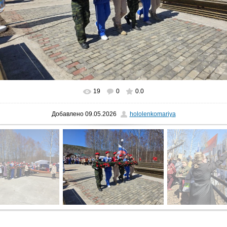
19
0
0.0
Добавлено
09.05.2026
hololenkomariya