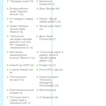
"Праздник книги"
Школьные
[6]
каникулы!
[7]
Всероссийская
День Матери
[60]
акция "Крылья
Ангела"
[14]
От сердца к сердцу
Проект "Делай
людям добро"
[9]
[15]
Акция "Напиши
"Встречаем Зиму"
письмо Деду
[11]
Морозу"
[6]
"Эпическое
День Героя
наследие народов
Отечества
[7]
дальнего востока
РФ: традиции и
современность"
[5]
Фестиваль
"Сказочная мама" в
национальных
рамках проекта
культур "Вместе"
"Делай людям
[11]
добро"
[10]
Новый год 2018!
Рождество
[10]
[7]
Старый Новый год!
Итоги 2017 года
[41]
[6]
"Поэтическое
Памятные даты
Ассорти"
"Летопись
[7]
блокадного
Ленинграда"
[15]
Благотворительный
Масленица
[5]
концерт
[5]
"Путешествие в
23 февраля
[29]
страну прав и
обязанностей"
[7]