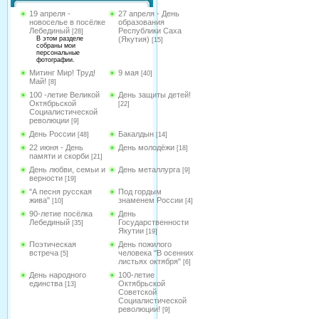
19 апреля -
27 апреля - День
новоселье в посёлке
образования
Лебединый
Республики Саха
[28]
В этом разделе
(Якутия)
[15]
собраны мои
персональные
фотографии.
Митинг Мир! Труд!
9 мая
[40]
Май!
[8]
100 -летие Великой
День защиты детей!
Октябрьской
[22]
Социалистической
революции
[9]
День России
Бакалдын
[48]
[14]
22 июня - День
День молодёжи
[18]
памяти и скорби
[21]
День любви, семьи и
День металлурга
[9]
верности
[19]
"А песня русская
Под гордым
жива"
знаменем России
[10]
[4]
90-летие посёлка
День
Лебединый
Государственности
[35]
Якутии
[19]
Поэтическая
День пожилого
встреча
человека "В осенних
[5]
листьях октября"
[6]
День народного
100-летие
единства
Октябрьской
[13]
Советской
Социалистической
революции!
[9]