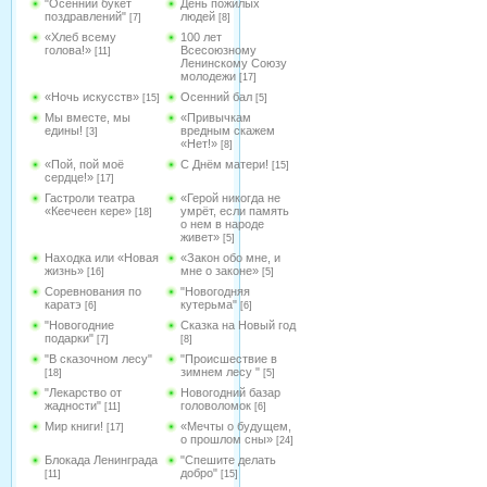
"Осенний букет
День пожилых
поздравлений"
людей
[7]
[8]
«Хлеб всему
100 лет
голова!»
Всесоюзному
[11]
Ленинскому Союзу
молодежи
[17]
«Ночь искусств»
Осенний бал
[15]
[5]
Мы вместе, мы
«Привычкам
едины!
вредным скажем
[3]
«Нет!»
[8]
«Пой, пой моё
С Днём матери!
[15]
сердце!»
[17]
Гастроли театра
«Герой никогда не
«Кеечеен кере»
умрёт, если память
[18]
о нем в народе
живет»
[5]
Находка или «Новая
«Закон обо мне, и
жизнь»
мне о законе»
[16]
[5]
Соревнования по
"Новогодняя
каратэ
кутерьма"
[6]
[6]
"Новогодние
Сказка на Новый год
подарки"
[7]
[8]
"В сказочном лесу"
"Происшествие в
зимнем лесу "
[18]
[5]
"Лекарство от
Новогодний базар
жадности"
головоломок
[11]
[6]
Мир книги!
«Мечты о будущем,
[17]
о прошлом сны»
[24]
Блокада Ленинграда
"Спешите делать
добро"
[11]
[15]