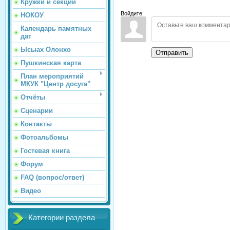
Кружки и секции
Войдите:
НОКОУ
Календарь памятных
дат
Ысыах Олонхо
Отправить
Пушкинская карта
План мероприятий
МКУК "Центр досуга"
Отчёты
Сценарии
Контакты
Фотоальбомы
Гостевая книга
Форум
FAQ (вопрос/ответ)
Видео
Категории раздела