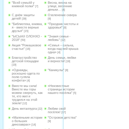
"Всей семьёй у
Весна, весна на
книжной полки"
улице, весенние
[7]
деньки…
[4]
С днём защиты
Озеленение сквера
детей!
[39]
[9]
"Библиотека, книжка,
"Праздник чистоты и
я - вместе верные
здоровья"
[8]
друзья"
[15]
"ЫСЫАХ ОЛОНХО -
"Знамя семьи -
2018"
любовь"
[50]
[12]
Акция "Ромашковое
«Семья – сильна,
счастье"
когда над ней крыша
[16]
одна»
[4]
Благоустройство
День семьи, любви
детской площадки
и верности!
[19]
[19]
«Однажды,
"Каникулы"
[8]
роскошно одета по
полю гуляла
конфета»
[4]
Вместе мы сила!
«Неизвестные
Вместе мы горы
страницы истории
можем свернуть, как
нашего посёлка"
[5]
те, кто жил и
трудился на этой
земле!
[12]
День металлурга
Любим свой
[22]
посёлок!
[17]
«Маленькие истории
"Островок детства"
о больших
[9]
динозаврах»
[14]