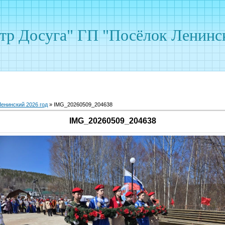
р Досуга" ГП "Посёлок Ленинс
енинский 2026 год
» IMG_20260509_204638
IMG_20260509_204638