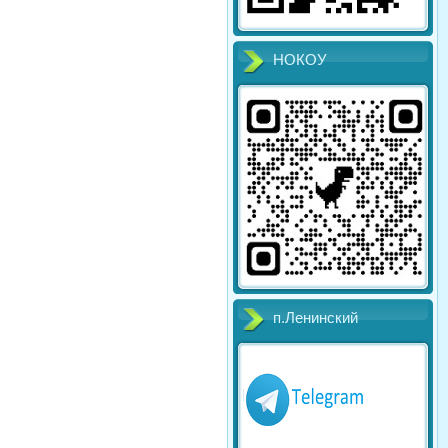
НОКОУ
п.Ленинский