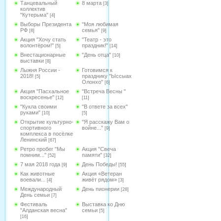
Танцевальный
8 марта
[3]
коллектив
"Кутерьма"
[4]
Выборы Президента
"Моя любимая
РФ
семья"
[8]
[9]
Акция "Хочу стать
"Театр - это
волонтёром!"
праздник!"
[5]
[14]
Внестационарные
"День отца"
[10]
выставки
[8]
Лыжня России -
Готовимся к
2018!
празднику "Ыссыах
[5]
Олонхо"
[6]
Акция "Пасхальное
"Встреча Весны "
воскресенье"
[12]
[11]
"Кукла своими
"В ответе за всех"
руками"
[10]
[5]
Открытие культурно-
"Я расскажу Вам о
спортивного
войне..."
[9]
комплекса в посёлке
Ленинский
[67]
Ретро пробег "Мы
Акция "Свеча
помним..."
памяти"
[52]
[32]
7 мая 2018 года
День Победы!
[9]
[55]
Как животные
Акция «Ветеран
воевали...
живёт рядом»
[4]
[3]
Международный
День пионерии
[28]
День семьи
[7]
Фестиваль
Выставка ко Дню
"Алданская весна"
семьи
[5]
[16]