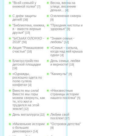
"Всей семьёй у
Весна, весна на
книжной полки"
улице, весенние
[7]
деньки…
[4]
С днём защиты
Озеленение сквера
детей!
[39]
[9]
"Библиотека, книжка,
"Праздник чистоты и
я - вместе верные
здоровья"
[8]
друзья"
[15]
"ЫСЫАХ ОЛОНХО -
"Знамя семьи -
2018"
любовь"
[50]
[12]
Акция "Ромашковое
«Семья – сильна,
счастье"
когда над ней крыша
[16]
одна»
[4]
Благоустройство
День семьи, любви
детской площадки
и верности!
[19]
[19]
«Однажды,
"Каникулы"
[8]
роскошно одета по
полю гуляла
конфета»
[4]
Вместе мы сила!
«Неизвестные
Вместе мы горы
страницы истории
можем свернуть, как
нашего посёлка"
[5]
те, кто жил и
трудился на этой
земле!
[12]
День металлурга
Любим свой
[22]
посёлок!
[17]
«Маленькие истории
"Островок детства"
о больших
[9]
динозаврах»
[14]