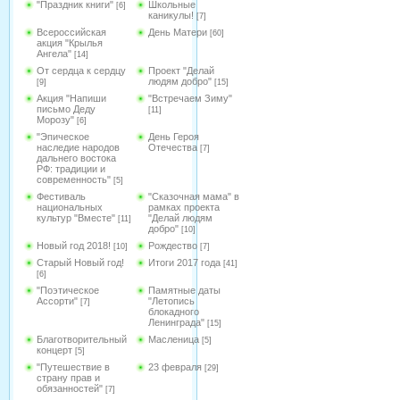
"Праздник книги"
Школьные
[6]
каникулы!
[7]
Всероссийская
День Матери
[60]
акция "Крылья
Ангела"
[14]
От сердца к сердцу
Проект "Делай
людям добро"
[9]
[15]
Акция "Напиши
"Встречаем Зиму"
письмо Деду
[11]
Морозу"
[6]
"Эпическое
День Героя
наследие народов
Отечества
[7]
дальнего востока
РФ: традиции и
современность"
[5]
Фестиваль
"Сказочная мама" в
национальных
рамках проекта
культур "Вместе"
"Делай людям
[11]
добро"
[10]
Новый год 2018!
Рождество
[10]
[7]
Старый Новый год!
Итоги 2017 года
[41]
[6]
"Поэтическое
Памятные даты
Ассорти"
"Летопись
[7]
блокадного
Ленинграда"
[15]
Благотворительный
Масленица
[5]
концерт
[5]
"Путешествие в
23 февраля
[29]
страну прав и
обязанностей"
[7]