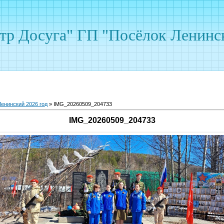
р Досуга" ГП "Посёлок Ленинс
енинский 2026 год
» IMG_20260509_204733
IMG_20260509_204733