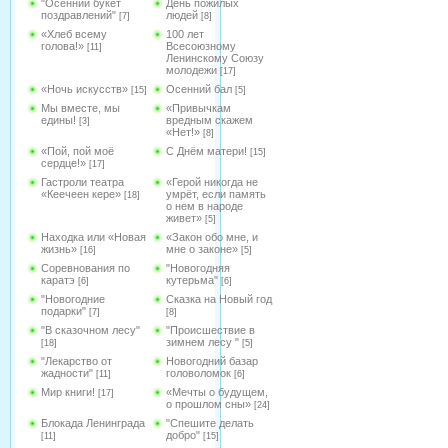
"Осенний букет
День пожилых
поздравлений"
людей
[7]
[8]
«Хлеб всему
100 лет
голова!»
Всесоюзному
[11]
Ленинскому Союзу
молодежи
[17]
«Ночь искусств»
Осенний бал
[15]
[5]
Мы вместе, мы
«Привычкам
едины!
вредным скажем
[3]
«Нет!»
[8]
«Пой, пой моё
С Днём матери!
[15]
сердце!»
[17]
Гастроли театра
«Герой никогда не
«Кеечеен кере»
умрёт, если память
[18]
о нем в народе
живет»
[5]
Находка или «Новая
«Закон обо мне, и
жизнь»
мне о законе»
[16]
[5]
Соревнования по
"Новогодняя
каратэ
кутерьма"
[6]
[6]
"Новогодние
Сказка на Новый год
подарки"
[7]
[8]
"В сказочном лесу"
"Происшествие в
зимнем лесу "
[18]
[5]
"Лекарство от
Новогодний базар
жадности"
головоломок
[11]
[6]
Мир книги!
«Мечты о будущем,
[17]
о прошлом сны»
[24]
Блокада Ленинграда
"Спешите делать
добро"
[11]
[15]