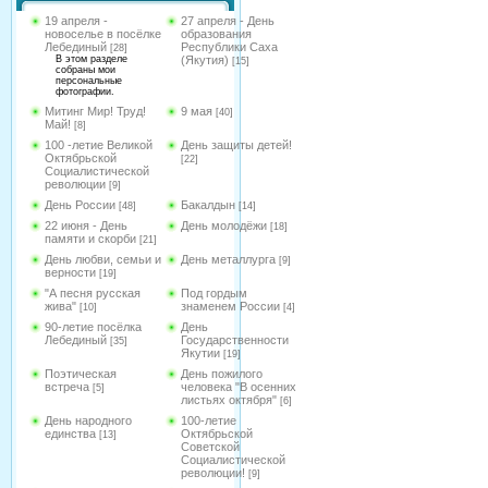
19 апреля -
27 апреля - День
новоселье в посёлке
образования
Лебединый
Республики Саха
[28]
В этом разделе
(Якутия)
[15]
собраны мои
персональные
фотографии.
Митинг Мир! Труд!
9 мая
[40]
Май!
[8]
100 -летие Великой
День защиты детей!
Октябрьской
[22]
Социалистической
революции
[9]
День России
Бакалдын
[48]
[14]
22 июня - День
День молодёжи
[18]
памяти и скорби
[21]
День любви, семьи и
День металлурга
[9]
верности
[19]
"А песня русская
Под гордым
жива"
знаменем России
[10]
[4]
90-летие посёлка
День
Лебединый
Государственности
[35]
Якутии
[19]
Поэтическая
День пожилого
встреча
человека "В осенних
[5]
листьях октября"
[6]
День народного
100-летие
единства
Октябрьской
[13]
Советской
Социалистической
революции!
[9]