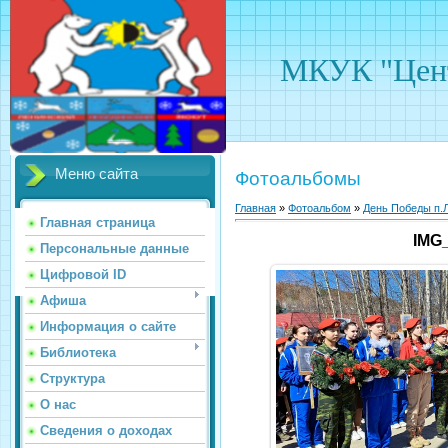
МКУК "Цент
Меню сайта
Фотоальбомы
Главная
»
Фотоальбом
»
День Победы п.Л
Главная страница
IMG
Персональные данные
Цифровой ID
Афиша
Информация о сайте
Библиотека
Структура
О нас
Сведения о доходах