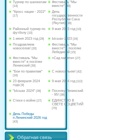
Турнир по шахматам
Фестиваль "Мы
вместе"
[14]
[40]
"Кросс нации - 2022"
День
государственности
[17]
Республики Саха
(Якутия)
[16]
Районный турнир по
9 мая 2023 год
[10]
футболу
[10]
1 июня 2023 год
Ысыах-2023
[29]
[16]
Поздравляем
Фестиваль "Мы
новосёлов!
вместе" в посёлке
[20]
Лебединый
[15]
Фестиваль "Мы
«Сад памяти»
[27]
вместе" в посёлке
Ленинский
[30]
"Бои по правилам"
С новосельем!
[42]
[16]
23 февраля 2024
9 мая 2024 год
[112]
года
[9]
"Ысыах 2024"
Поселку Ленинский
[39]
- 95!
[38]
Стихи о войне
ЕДИНСТВО В
[27]
СВЕТЕ СОЦВЕТИЙ
[70]
День Победы
п.Ленинский 2026 год
[43]
Обратная связь