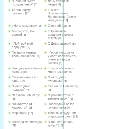
"Осенний букет
День пожилых
поздравлений"
людей
[7]
[8]
«Хлеб всему
100 лет
голова!»
Всесоюзному
[11]
Ленинскому Союзу
молодежи
[17]
«Ночь искусств»
Осенний бал
[15]
[5]
Мы вместе, мы
«Привычкам
едины!
вредным скажем
[3]
«Нет!»
[8]
«Пой, пой моё
С Днём матери!
[15]
сердце!»
[17]
Гастроли театра
«Герой никогда не
«Кеечеен кере»
умрёт, если память
[18]
о нем в народе
живет»
[5]
Находка или «Новая
«Закон обо мне, и
жизнь»
мне о законе»
[16]
[5]
Соревнования по
"Новогодняя
каратэ
кутерьма"
[6]
[6]
"Новогодние
Сказка на Новый год
подарки"
[7]
[8]
"В сказочном лесу"
"Происшествие в
зимнем лесу "
[18]
[5]
"Лекарство от
Новогодний базар
жадности"
головоломок
[11]
[6]
Мир книги!
«Мечты о будущем,
[17]
о прошлом сны»
[24]
Блокада Ленинграда
"Спешите делать
добро"
[11]
[15]