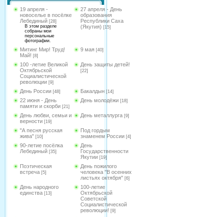
19 апреля -
27 апреля - День
новоселье в посёлке
образования
Лебединый
Республики Саха
[28]
В этом разделе
(Якутия)
[15]
собраны мои
персональные
фотографии.
Митинг Мир! Труд!
9 мая
[40]
Май!
[8]
100 -летие Великой
День защиты детей!
Октябрьской
[22]
Социалистической
революции
[9]
День России
Бакалдын
[48]
[14]
22 июня - День
День молодёжи
[18]
памяти и скорби
[21]
День любви, семьи и
День металлурга
[9]
верности
[19]
"А песня русская
Под гордым
жива"
знаменем России
[10]
[4]
90-летие посёлка
День
Лебединый
Государственности
[35]
Якутии
[19]
Поэтическая
День пожилого
встреча
человека "В осенних
[5]
листьях октября"
[6]
День народного
100-летие
единства
Октябрьской
[13]
Советской
Социалистической
революции!
[9]