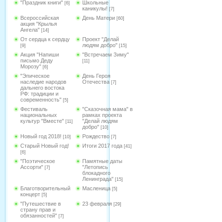
"Праздник книги"
Школьные
[6]
каникулы!
[7]
Всероссийская
День Матери
[60]
акция "Крылья
Ангела"
[14]
От сердца к сердцу
Проект "Делай
людям добро"
[9]
[15]
Акция "Напиши
"Встречаем Зиму"
письмо Деду
[11]
Морозу"
[6]
"Эпическое
День Героя
наследие народов
Отечества
[7]
дальнего востока
РФ: традиции и
современность"
[5]
Фестиваль
"Сказочная мама" в
национальных
рамках проекта
культур "Вместе"
"Делай людям
[11]
добро"
[10]
Новый год 2018!
Рождество
[10]
[7]
Старый Новый год!
Итоги 2017 года
[41]
[6]
"Поэтическое
Памятные даты
Ассорти"
"Летопись
[7]
блокадного
Ленинграда"
[15]
Благотворительный
Масленица
[5]
концерт
[5]
"Путешествие в
23 февраля
[29]
страну прав и
обязанностей"
[7]