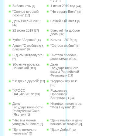
год
[11]
Библионочь
1 июня 2019 год
[4]
[74]
"Солнце русской
"Не верьте Бяке"
[4]
поэзии"
[15]
День России 2019
Семейный квест
[6]
[42]
22 июня 2019
Вместе! На доброе
[17]
дело!
[32]
Кубок "Алроса"
Ысыах - 2019
[13]
[18]
Акция "С любовью к
"Остров любви"
[6]
близким"
[9]
С днём металлурга!
Чистота посёлка-
дело каждого!
[7]
[21]
90-летие посёлка
День
Ленинский
Государственного
[113]
флага Российской
Федерации
[17]
"Встреча друзей"
"Терроризму нет"
[13]
[19]
"КРОСС
Рождество
НАЦИИ-2019"
Пресвятой
[89]
Богородицы
[24]
День
Интерактивная игра
Государственности
"Моя Якутия"
[11]
Республики Саха
(Якутия)
[9]
"Что мы можем
"День улыбки и день
увидеть в небе?"
вежливых людей"
[6]
[8]
"День пожилого
"Дари Добро"
[10]
человека"
[9]