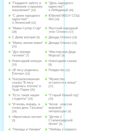
"Подарите заботу и
"День народного
внимание старшему
единства"
поколению!"
п.Лебединый
[10]
[30]
"С днем народного
Юбилей МБОУ СОШ
единства!"
№5
[16]
п.Ленинский
[22]
"Мама Супер Стар"
Якутский народный
эпос Олонхо
[28]
[17]
С Днём матери!
Декада Олонхо
[6]
[19]
"Мама, милая мама"
Декада Олонхо
[10]
[22]
“Дух прежде
"Мастерская Деда
техники”
Мороза"
[7]
[9]
Новогодний конкурс
Новогодняя сказка
[10]
[9]
«В лесу родилась
Рождество
[11]
Ёлочка»
[10]
Театрализованная
"Мужество
сказка "В лесу
останется в веках"
родилась ёлочка" в
[27]
Чудо Парке
[20]
"Есть такая нация-
"Старый Новый год"
студенты"
[16]
[10]
"И вновь январь, и
Чехов - классик
снова день Татьяны"
мировой
литературы!
[18]
[6]
«Фронтовые песни»
"Детям о
Сталинградской
[3]
битве"
[4]
"Умницы и Умники"
"Любовь с первого