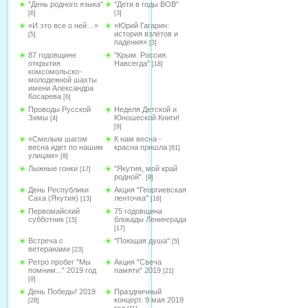
"День родного языка"
"Дети в годы ВОВ"
[6]
[3]
«И это все о ней…»
«Юрий Гагарин:
история взлётов и
[5]
падения»
[3]
87 годовщине
"Крым. Россия.
открытия
Навсегда"
[18]
комсомольско-
молодежной шахты
имени Александра
Косарева
[6]
Проводы Русской
Неделя Детской и
Зимы
Юношеской Книги!
[4]
[9]
«Смелым шагом
К нам весна -
весна идет по нашим
красна пришла
[61]
улицам»
[8]
Лыжные гонки
"Якутия, мой край
[17]
родной".
[9]
День Республики
Акция "Георгиевская
Саха (Якутия)
ленточка"
[13]
[18]
Первомайский
75 годовщина
субботник
блокады Ленинграда
[15]
[17]
Встреча с
"Поющая душа"
[5]
ветеранами
[23]
Ретро пробег "Мы
Акция "Свеча
помним..." 2019 год
памяти" 2019
[21]
[9]
День Победы! 2019
Праздничный
концерт. 9 мая 2019
[28]