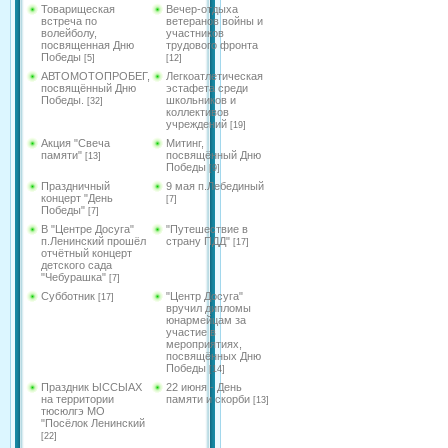
Товарищеская
Вечер-отдыха
встреча по
ветеранов войны и
волейболу,
участников
посвященная Дню
трудового фронта
Победы
[5]
[12]
АВТОМОТОПРОБЕГ,
Легкоатлетическая
посвящённый Дню
эстафета среди
Победы.
школьников и
[32]
коллективов
учреждений
[19]
Акция "Свеча
Митинг,
памяти"
посвящённый Дню
[13]
Победы
[9]
Праздничный
9 мая п.Лебединый
концерт "День
[7]
Победы"
[7]
В "Центре Досуга"
"Путешествие в
п.Ленинский прошёл
страну ПДД"
[17]
отчётный концерт
детского сада
"Чебурашка"
[7]
Субботник
"Центр Досуга"
[17]
вручил дипломы
юнармейцам за
участие в
мероприятиях,
посвящённых Дню
Победы
[14]
Праздник ЫССЫАХ
22 июня - День
на территории
памяти и скорби
[13]
тюсюлгэ МО
"Посёлок Ленинский
[22]