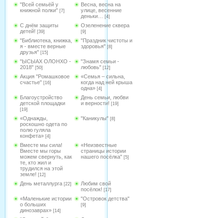
"Всей семьёй у
Весна, весна на
книжной полки"
улице, весенние
[7]
деньки…
[4]
С днём защиты
Озеленение сквера
детей!
[39]
[9]
"Библиотека, книжка,
"Праздник чистоты и
я - вместе верные
здоровья"
[8]
друзья"
[15]
"ЫСЫАХ ОЛОНХО -
"Знамя семьи -
2018"
любовь"
[50]
[12]
Акция "Ромашковое
«Семья – сильна,
счастье"
когда над ней крыша
[16]
одна»
[4]
Благоустройство
День семьи, любви
детской площадки
и верности!
[19]
[19]
«Однажды,
"Каникулы"
[8]
роскошно одета по
полю гуляла
конфета»
[4]
Вместе мы сила!
«Неизвестные
Вместе мы горы
страницы истории
можем свернуть, как
нашего посёлка"
[5]
те, кто жил и
трудился на этой
земле!
[12]
День металлурга
Любим свой
[22]
посёлок!
[17]
«Маленькие истории
"Островок детства"
о больших
[9]
динозаврах»
[14]