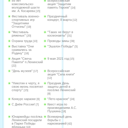
89 лет
Всероссийская
комсомольско-
акция "Защитим
молодежной шахте
память Героев"
[14]
им. А. Косарева
[15]
Фестиваль военно-
Праздничный
спортивных игр
концерт, 8 марта
[12]
"Защитники
Отчизны"
[19]
"Фестиваль
"Таких не берут в
ряженых"
космонавты"
[20]
[31]
Охрана труда
Проводы зимы
[10]
[39]
Выставка "Они
"Эшалон Победы"
[5]
сражались за
Родину"
[16]
Акция "Свеча
9 мая 2021 год
[15]
Памяти" п.Ленинский
[22]
"День музеев"
Всероссийская
[17]
акция "Сила книги"
[12]
"Никотин к черту, я
Праздник День
свою жизнь посвятил
защиты детей в
спорту"
посёлке Ленинский
[15]
[8]
Конкурс караоке
"Лето красное"
[6]
[24]
С Днём России!
Квест игра по
[7]
произведениям А.С.
Пушкина
[18]
Юнармейцы посёлка
Всемирный день
Ленинский посадили
борьбы с
в Парке Победы
наркоманией
[42]
яблоньки
[10]