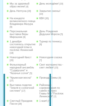
Мы за здоровый
День молодёжи!
[10]
образ жизни!
[4]
День Нептуна
Закрытие смены!
[29]
[10]
На концерте
КВН
[35]
великолепного певца
Владимира Мазура
[9]
Персональная
День Рождения
выставка Веры
Дедушки Мороза
[5]
Мирошник
[6]
1 декабря
Турнир по теннису.
состоялось открытие
[9]
новогодней ёлки в
посёлке Ленинский
[18]
Новогодний Квест
Новогодняя сказка
[20]
[7]
Фольклорный
Свет материнства -
народный ансамбль
свет любви!
[15]
"Сударушка" и
"Казачья сотня"
[5]
"Крымская весна"
Проводы Зимы
[9]
[27]
Выставка поделок
Районные
"Земля в солнечной
соревнования по
системе"
самбо на приз
[17]
Главы МО "Посёлок
Ленинский"
[7]
Светлый Праздник
1 мая!
[7]
Пасхи
[28]