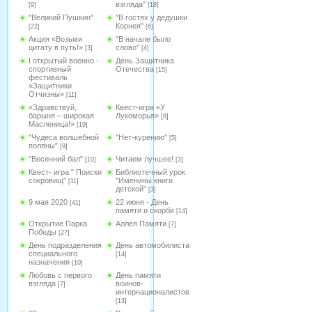
взгляда"
[9]
[18]
"Великий Пушкин"
"В гостях у дедушки
Корнея"
[22]
[6]
Акция «Возьми
"В начале было
цитату в путь!»
слово"
[3]
[4]
I открытый военно -
День Защитника
спортивный
Отечества
[15]
фестиваль
«Защитники
Отчизны»
[11]
«Здравствуй,
Квест-игра «У
барыня – широкая
Лукоморья»
[8]
Масленица!»
[19]
"Чудеса волшебной
"Нет-курению"
[5]
поляны"
[9]
"Весенний бал"
Читаем лучшее!
[10]
[3]
Квест- игра " Поиски
Библиотечный урок
сокровищ"
"Именины книги
[11]
детской"
[3]
9 мая 2020
22 июня - День
[41]
памяти и скорби
[14]
Открытие Парка
Аллея Памяти
[7]
Победы
[27]
День подразделения
День автомобилиста
специального
[14]
назначения
[10]
Любовь с первого
День памяти
взгляда
воинов-
[7]
интернационалистов
[13]