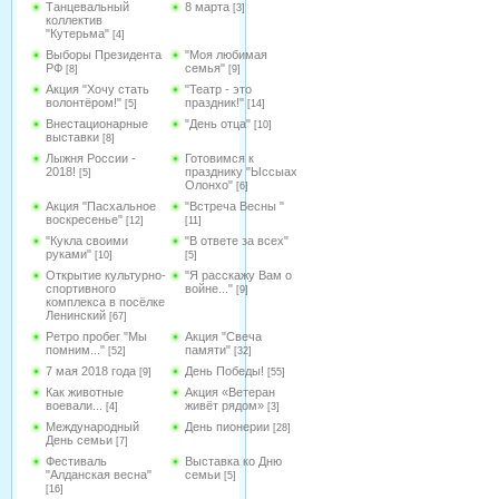
Танцевальный
8 марта
[3]
коллектив
"Кутерьма"
[4]
Выборы Президента
"Моя любимая
РФ
семья"
[8]
[9]
Акция "Хочу стать
"Театр - это
волонтёром!"
праздник!"
[5]
[14]
Внестационарные
"День отца"
[10]
выставки
[8]
Лыжня России -
Готовимся к
2018!
празднику "Ыссыах
[5]
Олонхо"
[6]
Акция "Пасхальное
"Встреча Весны "
воскресенье"
[12]
[11]
"Кукла своими
"В ответе за всех"
руками"
[10]
[5]
Открытие культурно-
"Я расскажу Вам о
спортивного
войне..."
[9]
комплекса в посёлке
Ленинский
[67]
Ретро пробег "Мы
Акция "Свеча
помним..."
памяти"
[52]
[32]
7 мая 2018 года
День Победы!
[9]
[55]
Как животные
Акция «Ветеран
воевали...
живёт рядом»
[4]
[3]
Международный
День пионерии
[28]
День семьи
[7]
Фестиваль
Выставка ко Дню
"Алданская весна"
семьи
[5]
[16]