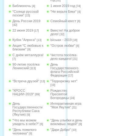
год
[11]
Библионочь
1 июня 2019 год
[4]
[74]
"Солнце русской
"Не верьте Бяке"
[4]
поэзии"
[15]
День России 2019
Семейный квест
[6]
[42]
22 июня 2019
Вместе! На доброе
[17]
дело!
[32]
Кубок "Алроса"
Ысыах - 2019
[13]
[18]
Акция "С любовью к
"Остров любви"
[6]
близким"
[9]
С днём металлурга!
Чистота посёлка-
дело каждого!
[7]
[21]
90-летие посёлка
День
Ленинский
Государственного
[113]
флага Российской
Федерации
[17]
"Встреча друзей"
"Терроризму нет"
[13]
[19]
"КРОСС
Рождество
НАЦИИ-2019"
Пресвятой
[89]
Богородицы
[24]
День
Интерактивная игра
Государственности
"Моя Якутия"
[11]
Республики Саха
(Якутия)
[9]
"Что мы можем
"День улыбки и день
увидеть в небе?"
вежливых людей"
[6]
[8]
"День пожилого
"Дари Добро"
[10]
человека"
[9]