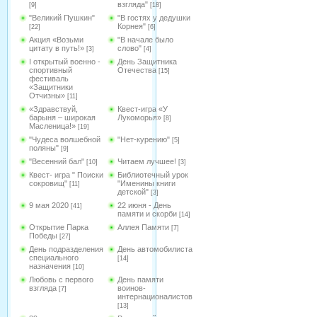
взгляда"
[9]
[18]
"Великий Пушкин"
"В гостях у дедушки
Корнея"
[22]
[6]
Акция «Возьми
"В начале было
цитату в путь!»
слово"
[3]
[4]
I открытый военно -
День Защитника
спортивный
Отечества
[15]
фестиваль
«Защитники
Отчизны»
[11]
«Здравствуй,
Квест-игра «У
барыня – широкая
Лукоморья»
[8]
Масленица!»
[19]
"Чудеса волшебной
"Нет-курению"
[5]
поляны"
[9]
"Весенний бал"
Читаем лучшее!
[10]
[3]
Квест- игра " Поиски
Библиотечный урок
сокровищ"
"Именины книги
[11]
детской"
[3]
9 мая 2020
22 июня - День
[41]
памяти и скорби
[14]
Открытие Парка
Аллея Памяти
[7]
Победы
[27]
День подразделения
День автомобилиста
специального
[14]
назначения
[10]
Любовь с первого
День памяти
взгляда
воинов-
[7]
интернационалистов
[13]