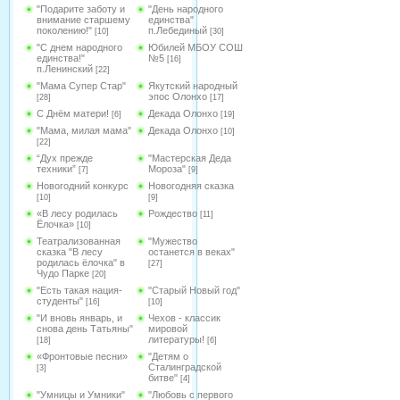
"Подарите заботу и
"День народного
внимание старшему
единства"
поколению!"
п.Лебединый
[10]
[30]
"С днем народного
Юбилей МБОУ СОШ
единства!"
№5
[16]
п.Ленинский
[22]
"Мама Супер Стар"
Якутский народный
эпос Олонхо
[28]
[17]
С Днём матери!
Декада Олонхо
[6]
[19]
"Мама, милая мама"
Декада Олонхо
[10]
[22]
“Дух прежде
"Мастерская Деда
техники”
Мороза"
[7]
[9]
Новогодний конкурс
Новогодняя сказка
[10]
[9]
«В лесу родилась
Рождество
[11]
Ёлочка»
[10]
Театрализованная
"Мужество
сказка "В лесу
останется в веках"
родилась ёлочка" в
[27]
Чудо Парке
[20]
"Есть такая нация-
"Старый Новый год"
студенты"
[16]
[10]
"И вновь январь, и
Чехов - классик
снова день Татьяны"
мировой
литературы!
[18]
[6]
«Фронтовые песни»
"Детям о
Сталинградской
[3]
битве"
[4]
"Умницы и Умники"
"Любовь с первого