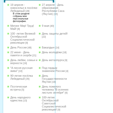
19 апреля -
27 апреля - День
новоселье в посёлке
образования
Лебединый
Республики Саха
[28]
В этом разделе
(Якутия)
[15]
собраны мои
персональные
фотографии.
Митинг Мир! Труд!
9 мая
[40]
Май!
[8]
100 -летие Великой
День защиты детей!
Октябрьской
[22]
Социалистической
революции
[9]
День России
Бакалдын
[48]
[14]
22 июня - День
День молодёжи
[18]
памяти и скорби
[21]
День любви, семьи и
День металлурга
[9]
верности
[19]
"А песня русская
Под гордым
жива"
знаменем России
[10]
[4]
90-летие посёлка
День
Лебединый
Государственности
[35]
Якутии
[19]
Поэтическая
День пожилого
встреча
человека "В осенних
[5]
листьях октября"
[6]
День народного
100-летие
единства
Октябрьской
[13]
Советской
Социалистической
революции!
[9]