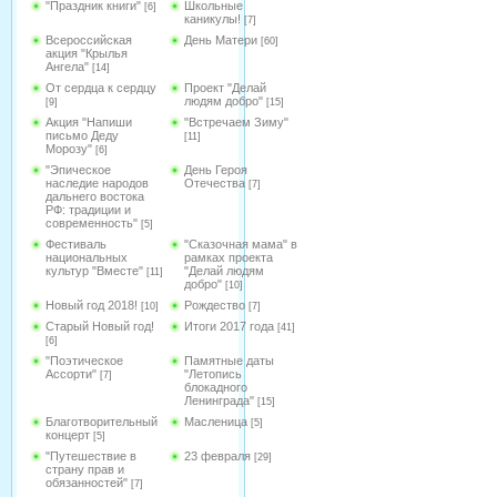
"Праздник книги"
Школьные
[6]
каникулы!
[7]
Всероссийская
День Матери
[60]
акция "Крылья
Ангела"
[14]
От сердца к сердцу
Проект "Делай
людям добро"
[9]
[15]
Акция "Напиши
"Встречаем Зиму"
письмо Деду
[11]
Морозу"
[6]
"Эпическое
День Героя
наследие народов
Отечества
[7]
дальнего востока
РФ: традиции и
современность"
[5]
Фестиваль
"Сказочная мама" в
национальных
рамках проекта
культур "Вместе"
"Делай людям
[11]
добро"
[10]
Новый год 2018!
Рождество
[10]
[7]
Старый Новый год!
Итоги 2017 года
[41]
[6]
"Поэтическое
Памятные даты
Ассорти"
"Летопись
[7]
блокадного
Ленинграда"
[15]
Благотворительный
Масленица
[5]
концерт
[5]
"Путешествие в
23 февраля
[29]
страну прав и
обязанностей"
[7]