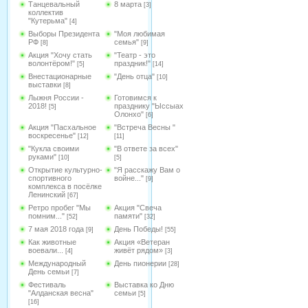
Танцевальный
8 марта
[3]
коллектив
"Кутерьма"
[4]
Выборы Президента
"Моя любимая
РФ
семья"
[8]
[9]
Акция "Хочу стать
"Театр - это
волонтёром!"
праздник!"
[5]
[14]
Внестационарные
"День отца"
[10]
выставки
[8]
Лыжня России -
Готовимся к
2018!
празднику "Ыссыах
[5]
Олонхо"
[6]
Акция "Пасхальное
"Встреча Весны "
воскресенье"
[12]
[11]
"Кукла своими
"В ответе за всех"
руками"
[10]
[5]
Открытие культурно-
"Я расскажу Вам о
спортивного
войне..."
[9]
комплекса в посёлке
Ленинский
[67]
Ретро пробег "Мы
Акция "Свеча
помним..."
памяти"
[52]
[32]
7 мая 2018 года
День Победы!
[9]
[55]
Как животные
Акция «Ветеран
воевали...
живёт рядом»
[4]
[3]
Международный
День пионерии
[28]
День семьи
[7]
Фестиваль
Выставка ко Дню
"Алданская весна"
семьи
[5]
[16]