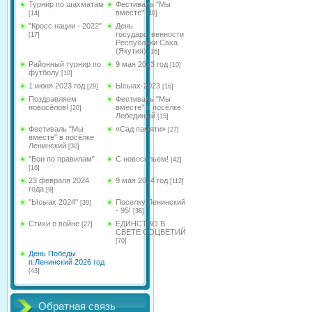
Турнир по шахматам
Фестиваль "Мы
вместе"
[14]
[40]
"Кросс нации - 2022"
День
государственности
[17]
Республики Саха
(Якутия)
[16]
Районный турнир по
9 мая 2023 год
[10]
футболу
[10]
1 июня 2023 год
Ысыах-2023
[29]
[16]
Поздравляем
Фестиваль "Мы
новосёлов!
вместе" в посёлке
[20]
Лебединый
[15]
Фестиваль "Мы
«Сад памяти»
[27]
вместе" в посёлке
Ленинский
[30]
"Бои по правилам"
С новосельем!
[42]
[16]
23 февраля 2024
9 мая 2024 год
[112]
года
[9]
"Ысыах 2024"
Поселку Ленинский
[39]
- 95!
[38]
Стихи о войне
ЕДИНСТВО В
[27]
СВЕТЕ СОЦВЕТИЙ
[70]
День Победы
п.Ленинский 2026 год
[43]
Обратная связь