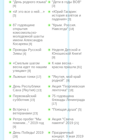
"День родного языка"
"Дети в годы ВОВ"
[6]
[3]
«И это все о ней…»
«Юрий Гагарин:
история взлётов и
[5]
падения»
[3]
87 годовщине
"Крым. Россия.
открытия
Навсегда"
[18]
комсомольско-
молодежной шахты
имени Александра
Косарева
[6]
Проводы Русской
Неделя Детской и
Зимы
Юношеской Книги!
[4]
[9]
«Смелым шагом
К нам весна -
весна идет по нашим
красна пришла
[61]
улицам»
[8]
Лыжные гонки
"Якутия, мой край
[17]
родной".
[9]
День Республики
Акция "Георгиевская
Саха (Якутия)
ленточка"
[13]
[18]
Первомайский
75 годовщина
субботник
блокады Ленинграда
[15]
[17]
Встреча с
"Поющая душа"
[5]
ветеранами
[23]
Ретро пробег "Мы
Акция "Свеча
помним..." 2019 год
памяти" 2019
[21]
[9]
День Победы! 2019
Праздничный
концерт. 9 мая 2019
[28]