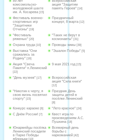
89 лет
Всероссийская
комсомольско-
акция "Защитим
молодежной шахте
память Героев"
[14]
им. А. Косарева
[15]
Фестиваль военно-
Праздничный
спортивных игр
концерт, 8 марта
[12]
"Защитники
Отчизны"
[19]
"Фестиваль
"Таких не берут в
ряженых"
космонавты"
[20]
[31]
Охрана труда
Проводы зимы
[10]
[39]
Выставка "Они
"Эшалон Победы"
[5]
сражались за
Родину"
[16]
Акция "Свеча
9 мая 2021 год
[15]
Памяти" п.Ленинский
[22]
"День музеев"
Всероссийская
[17]
акция "Сила книги"
[12]
"Никотин к черту, я
Праздник День
свою жизнь посвятил
защиты детей в
спорту"
посёлке Ленинский
[15]
[8]
Конкурс караоке
"Лето красное"
[6]
[24]
С Днём России!
Квест игра по
[7]
произведениям А.С.
Пушкина
[18]
Юнармейцы посёлка
Всемирный день
Ленинский посадили
борьбы с
в Парке Победы
наркоманией
[42]
яблоньки
[10]