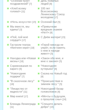
"Осенний букет
День пожилых
поздравлений"
людей
[7]
[8]
«Хлеб всему
100 лет
голова!»
Всесоюзному
[11]
Ленинскому Союзу
молодежи
[17]
«Ночь искусств»
Осенний бал
[15]
[5]
Мы вместе, мы
«Привычкам
едины!
вредным скажем
[3]
«Нет!»
[8]
«Пой, пой моё
С Днём матери!
[15]
сердце!»
[17]
Гастроли театра
«Герой никогда не
«Кеечеен кере»
умрёт, если память
[18]
о нем в народе
живет»
[5]
Находка или «Новая
«Закон обо мне, и
жизнь»
мне о законе»
[16]
[5]
Соревнования по
"Новогодняя
каратэ
кутерьма"
[6]
[6]
"Новогодние
Сказка на Новый год
подарки"
[7]
[8]
"В сказочном лесу"
"Происшествие в
зимнем лесу "
[18]
[5]
"Лекарство от
Новогодний базар
жадности"
головоломок
[11]
[6]
Мир книги!
«Мечты о будущем,
[17]
о прошлом сны»
[24]
Блокада Ленинграда
"Спешите делать
добро"
[11]
[15]