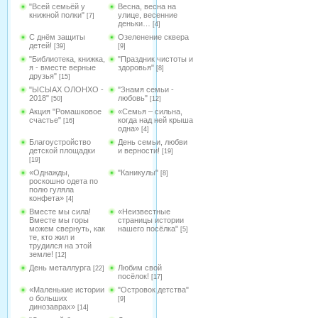
"Всей семьёй у
Весна, весна на
книжной полки"
улице, весенние
[7]
деньки…
[4]
С днём защиты
Озеленение сквера
детей!
[39]
[9]
"Библиотека, книжка,
"Праздник чистоты и
я - вместе верные
здоровья"
[8]
друзья"
[15]
"ЫСЫАХ ОЛОНХО -
"Знамя семьи -
2018"
любовь"
[50]
[12]
Акция "Ромашковое
«Семья – сильна,
счастье"
когда над ней крыша
[16]
одна»
[4]
Благоустройство
День семьи, любви
детской площадки
и верности!
[19]
[19]
«Однажды,
"Каникулы"
[8]
роскошно одета по
полю гуляла
конфета»
[4]
Вместе мы сила!
«Неизвестные
Вместе мы горы
страницы истории
можем свернуть, как
нашего посёлка"
[5]
те, кто жил и
трудился на этой
земле!
[12]
День металлурга
Любим свой
[22]
посёлок!
[17]
«Маленькие истории
"Островок детства"
о больших
[9]
динозаврах»
[14]