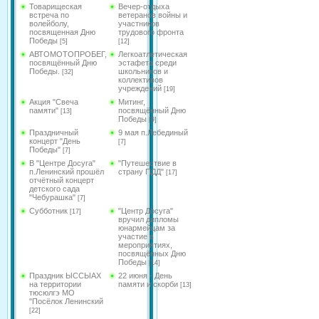
Товарищеская
Вечер-отдыха
встреча по
ветеранов войны и
волейболу,
участников
посвященная Дню
трудового фронта
Победы
[5]
[12]
АВТОМОТОПРОБЕГ,
Легкоатлетическая
посвящённый Дню
эстафета среди
Победы.
школьников и
[32]
коллективов
учреждений
[19]
Акция "Свеча
Митинг,
памяти"
посвящённый Дню
[13]
Победы
[9]
Праздничный
9 мая п.Лебединый
концерт "День
[7]
Победы"
[7]
В "Центре Досуга"
"Путешествие в
п.Ленинский прошёл
страну ПДД"
[17]
отчётный концерт
детского сада
"Чебурашка"
[7]
Субботник
"Центр Досуга"
[17]
вручил дипломы
юнармейцам за
участие в
мероприятиях,
посвящённых Дню
Победы
[14]
Праздник ЫССЫАХ
22 июня - День
на территории
памяти и скорби
[13]
тюсюлгэ МО
"Посёлок Ленинский
[22]