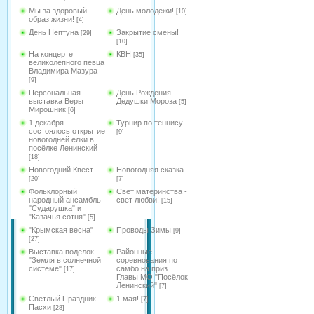
Мы за здоровый
День молодёжи!
[10]
образ жизни!
[4]
День Нептуна
Закрытие смены!
[29]
[10]
На концерте
КВН
[35]
великолепного певца
Владимира Мазура
[9]
Персональная
День Рождения
выставка Веры
Дедушки Мороза
[5]
Мирошник
[6]
1 декабря
Турнир по теннису.
состоялось открытие
[9]
новогодней ёлки в
посёлке Ленинский
[18]
Новогодний Квест
Новогодняя сказка
[20]
[7]
Фольклорный
Свет материнства -
народный ансамбль
свет любви!
[15]
"Сударушка" и
"Казачья сотня"
[5]
"Крымская весна"
Проводы Зимы
[9]
[27]
Выставка поделок
Районные
"Земля в солнечной
соревнования по
системе"
самбо на приз
[17]
Главы МО "Посёлок
Ленинский"
[7]
Светлый Праздник
1 мая!
[7]
Пасхи
[28]