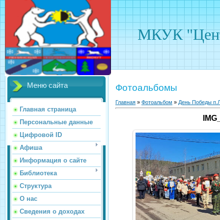
МКУК "Цент
Меню сайта
Фотоальбомы
Главная
»
Фотоальбом
»
День Победы п.Л
Главная страница
IMG
Персональные данные
Цифровой ID
Афиша
Информация о сайте
Библиотека
Структура
О нас
Сведения о доходах