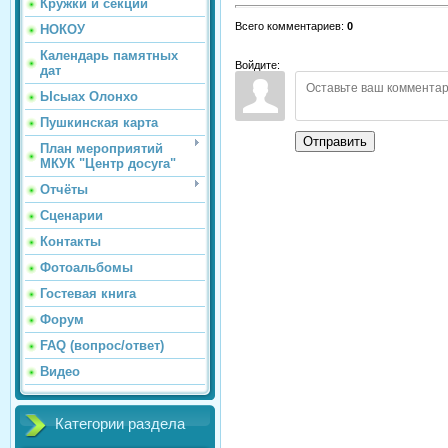
Кружки и секции
Всего комментариев
:
0
НОКОУ
Календарь памятных
Войдите:
дат
Ысыах Олонхо
Пушкинская карта
Отправить
План мероприятий
МКУК "Центр досуга"
Отчёты
Сценарии
Контакты
Фотоальбомы
Гостевая книга
Форум
FAQ (вопрос/ответ)
Видео
Категории раздела