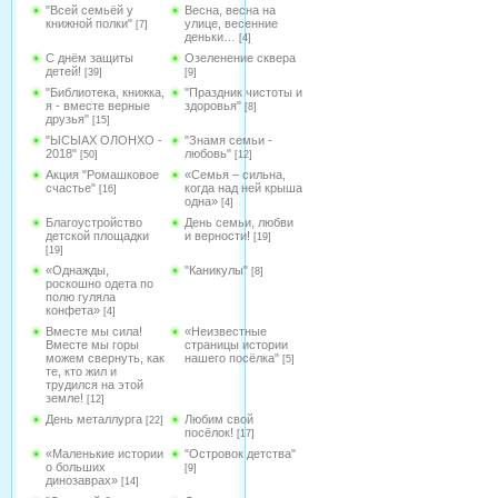
"Всей семьёй у
Весна, весна на
книжной полки"
улице, весенние
[7]
деньки…
[4]
С днём защиты
Озеленение сквера
детей!
[39]
[9]
"Библиотека, книжка,
"Праздник чистоты и
я - вместе верные
здоровья"
[8]
друзья"
[15]
"ЫСЫАХ ОЛОНХО -
"Знамя семьи -
2018"
любовь"
[50]
[12]
Акция "Ромашковое
«Семья – сильна,
счастье"
когда над ней крыша
[16]
одна»
[4]
Благоустройство
День семьи, любви
детской площадки
и верности!
[19]
[19]
«Однажды,
"Каникулы"
[8]
роскошно одета по
полю гуляла
конфета»
[4]
Вместе мы сила!
«Неизвестные
Вместе мы горы
страницы истории
можем свернуть, как
нашего посёлка"
[5]
те, кто жил и
трудился на этой
земле!
[12]
День металлурга
Любим свой
[22]
посёлок!
[17]
«Маленькие истории
"Островок детства"
о больших
[9]
динозаврах»
[14]