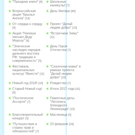
"Праздник книги"
Школьные
[6]
каникулы!
[7]
Всероссийская
День Матери
[60]
акция "Крылья
Ангела"
[14]
От сердца к сердцу
Проект "Делай
людям добро"
[9]
[15]
Акция "Напиши
"Встречаем Зиму"
письмо Деду
[11]
Морозу"
[6]
"Эпическое
День Героя
наследие народов
Отечества
[7]
дальнего востока
РФ: традиции и
современность"
[5]
Фестиваль
"Сказочная мама" в
национальных
рамках проекта
культур "Вместе"
"Делай людям
[11]
добро"
[10]
Новый год 2018!
Рождество
[10]
[7]
Старый Новый год!
Итоги 2017 года
[41]
[6]
"Поэтическое
Памятные даты
Ассорти"
"Летопись
[7]
блокадного
Ленинграда"
[15]
Благотворительный
Масленица
[5]
концерт
[5]
"Путешествие в
23 февраля
[29]
страну прав и
обязанностей"
[7]