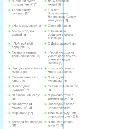
"Осенний букет
День пожилых
поздравлений"
людей
[7]
[8]
«Хлеб всему
100 лет
голова!»
Всесоюзному
[11]
Ленинскому Союзу
молодежи
[17]
«Ночь искусств»
Осенний бал
[15]
[5]
Мы вместе, мы
«Привычкам
едины!
вредным скажем
[3]
«Нет!»
[8]
«Пой, пой моё
С Днём матери!
[15]
сердце!»
[17]
Гастроли театра
«Герой никогда не
«Кеечеен кере»
умрёт, если память
[18]
о нем в народе
живет»
[5]
Находка или «Новая
«Закон обо мне, и
жизнь»
мне о законе»
[16]
[5]
Соревнования по
"Новогодняя
каратэ
кутерьма"
[6]
[6]
"Новогодние
Сказка на Новый год
подарки"
[7]
[8]
"В сказочном лесу"
"Происшествие в
зимнем лесу "
[18]
[5]
"Лекарство от
Новогодний базар
жадности"
головоломок
[11]
[6]
Мир книги!
«Мечты о будущем,
[17]
о прошлом сны»
[24]
Блокада Ленинграда
"Спешите делать
добро"
[11]
[15]