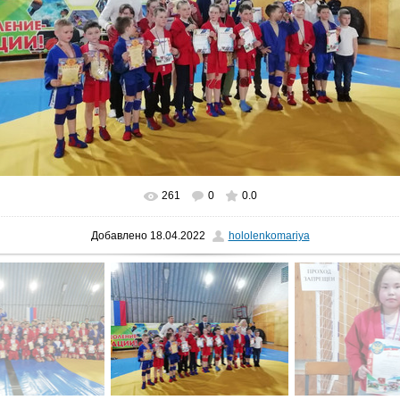
261
0
0.0
В реальном размере
1040x780
/ 132.3Kb
Добавлено
18.04.2022
hololenkomariya