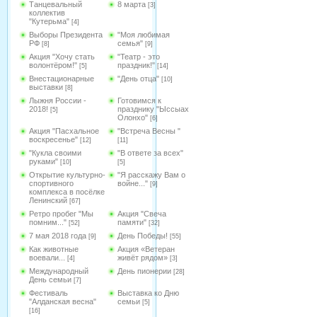
Танцевальный
8 марта
[3]
коллектив
"Кутерьма"
[4]
Выборы Президента
"Моя любимая
РФ
семья"
[8]
[9]
Акция "Хочу стать
"Театр - это
волонтёром!"
праздник!"
[5]
[14]
Внестационарные
"День отца"
[10]
выставки
[8]
Лыжня России -
Готовимся к
2018!
празднику "Ыссыах
[5]
Олонхо"
[6]
Акция "Пасхальное
"Встреча Весны "
воскресенье"
[12]
[11]
"Кукла своими
"В ответе за всех"
руками"
[10]
[5]
Открытие культурно-
"Я расскажу Вам о
спортивного
войне..."
[9]
комплекса в посёлке
Ленинский
[67]
Ретро пробег "Мы
Акция "Свеча
помним..."
памяти"
[52]
[32]
7 мая 2018 года
День Победы!
[9]
[55]
Как животные
Акция «Ветеран
воевали...
живёт рядом»
[4]
[3]
Международный
День пионерии
[28]
День семьи
[7]
Фестиваль
Выставка ко Дню
"Алданская весна"
семьи
[5]
[16]