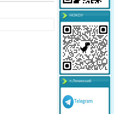
НОКОУ
п.Ленинский