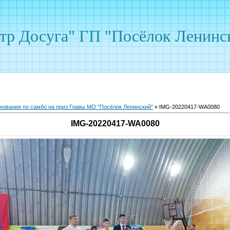
р Досуга" ГП "Посёлок Ленинс
нования по самбо на приз Главы МО "Посёлок Ленинский"
» IMG-20220417-WA0080
IMG-20220417-WA0080