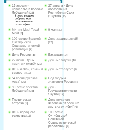
19 апреля -
27 апреля - День
новоселье в посёлке
образования
Лебединый
Республики Саха
[28]
В этом разделе
(Якутия)
[15]
собраны мои
персональные
фотографии.
Митинг Мир! Труд!
9 мая
[40]
Май!
[8]
100 -летие Великой
День защиты детей!
Октябрьской
[22]
Социалистической
революции
[9]
День России
Бакалдын
[48]
[14]
22 июня - День
День молодёжи
[18]
памяти и скорби
[21]
День любви, семьи и
День металлурга
[9]
верности
[19]
"А песня русская
Под гордым
жива"
знаменем России
[10]
[4]
90-летие посёлка
День
Лебединый
Государственности
[35]
Якутии
[19]
Поэтическая
День пожилого
встреча
человека "В осенних
[5]
листьях октября"
[6]
День народного
100-летие
единства
Октябрьской
[13]
Советской
Социалистической
революции!
[9]