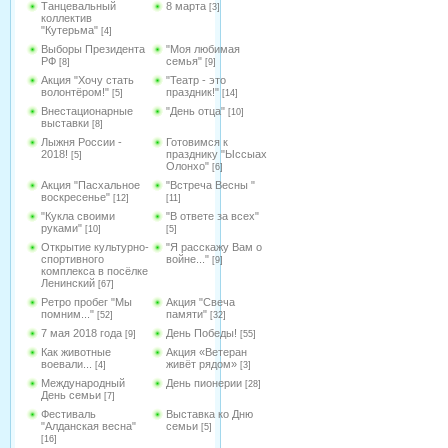
Танцевальный
8 марта
[3]
коллектив
"Кутерьма"
[4]
Выборы Президента
"Моя любимая
РФ
семья"
[8]
[9]
Акция "Хочу стать
"Театр - это
волонтёром!"
праздник!"
[5]
[14]
Внестационарные
"День отца"
[10]
выставки
[8]
Лыжня России -
Готовимся к
2018!
празднику "Ыссыах
[5]
Олонхо"
[6]
Акция "Пасхальное
"Встреча Весны "
воскресенье"
[12]
[11]
"Кукла своими
"В ответе за всех"
руками"
[10]
[5]
Открытие культурно-
"Я расскажу Вам о
спортивного
войне..."
[9]
комплекса в посёлке
Ленинский
[67]
Ретро пробег "Мы
Акция "Свеча
помним..."
памяти"
[52]
[32]
7 мая 2018 года
День Победы!
[9]
[55]
Как животные
Акция «Ветеран
воевали...
живёт рядом»
[4]
[3]
Международный
День пионерии
[28]
День семьи
[7]
Фестиваль
Выставка ко Дню
"Алданская весна"
семьи
[5]
[16]