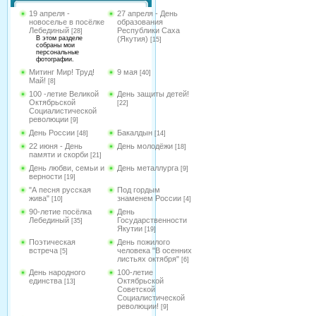
19 апреля -
27 апреля - День
новоселье в посёлке
образования
Лебединый
Республики Саха
[28]
В этом разделе
(Якутия)
[15]
собраны мои
персональные
фотографии.
Митинг Мир! Труд!
9 мая
[40]
Май!
[8]
100 -летие Великой
День защиты детей!
Октябрьской
[22]
Социалистической
революции
[9]
День России
Бакалдын
[48]
[14]
22 июня - День
День молодёжи
[18]
памяти и скорби
[21]
День любви, семьи и
День металлурга
[9]
верности
[19]
"А песня русская
Под гордым
жива"
знаменем России
[10]
[4]
90-летие посёлка
День
Лебединый
Государственности
[35]
Якутии
[19]
Поэтическая
День пожилого
встреча
человека "В осенних
[5]
листьях октября"
[6]
День народного
100-летие
единства
Октябрьской
[13]
Советской
Социалистической
революции!
[9]