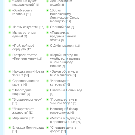
"Осенний букет
День пожилых
поздравлений"
людей
[7]
[8]
«Хлеб всему
100 лет
голова!»
Всесоюзному
[11]
Ленинскому Союзу
молодежи
[17]
«Ночь искусств»
Осенний бал
[15]
[5]
Мы вместе, мы
«Привычкам
едины!
вредным скажем
[3]
«Нет!»
[8]
«Пой, пой моё
С Днём матери!
[15]
сердце!»
[17]
Гастроли театра
«Герой никогда не
«Кеечеен кере»
умрёт, если память
[18]
о нем в народе
живет»
[5]
Находка или «Новая
«Закон обо мне, и
жизнь»
мне о законе»
[16]
[5]
Соревнования по
"Новогодняя
каратэ
кутерьма"
[6]
[6]
"Новогодние
Сказка на Новый год
подарки"
[7]
[8]
"В сказочном лесу"
"Происшествие в
зимнем лесу "
[18]
[5]
"Лекарство от
Новогодний базар
жадности"
головоломок
[11]
[6]
Мир книги!
«Мечты о будущем,
[17]
о прошлом сны»
[24]
Блокада Ленинграда
"Спешите делать
добро"
[11]
[15]