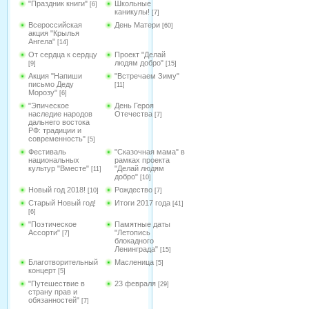
"Праздник книги"
Школьные
[6]
каникулы!
[7]
Всероссийская
День Матери
[60]
акция "Крылья
Ангела"
[14]
От сердца к сердцу
Проект "Делай
людям добро"
[9]
[15]
Акция "Напиши
"Встречаем Зиму"
письмо Деду
[11]
Морозу"
[6]
"Эпическое
День Героя
наследие народов
Отечества
[7]
дальнего востока
РФ: традиции и
современность"
[5]
Фестиваль
"Сказочная мама" в
национальных
рамках проекта
культур "Вместе"
"Делай людям
[11]
добро"
[10]
Новый год 2018!
Рождество
[10]
[7]
Старый Новый год!
Итоги 2017 года
[41]
[6]
"Поэтическое
Памятные даты
Ассорти"
"Летопись
[7]
блокадного
Ленинграда"
[15]
Благотворительный
Масленица
[5]
концерт
[5]
"Путешествие в
23 февраля
[29]
страну прав и
обязанностей"
[7]