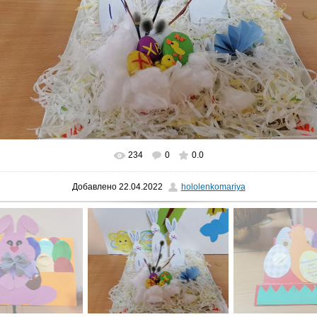
234
0
0.0
В реальном размере
1280x960
/ 119.0Kb
Добавлено
22.04.2022
hololenkomariya