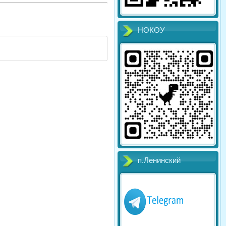
НОКОУ
п.Ленинский