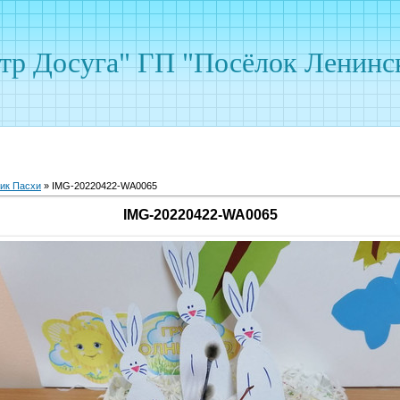
р Досуга" ГП "Посёлок Ленинс
ик Пасхи
» IMG-20220422-WA0065
IMG-20220422-WA0065