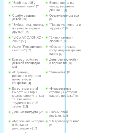
"Всей семьёй у
Весна, весна на
книжной полки"
улице, весенние
[7]
деньки…
[4]
С днём защиты
Озеленение сквера
детей!
[39]
[9]
"Библиотека, книжка,
"Праздник чистоты и
я - вместе верные
здоровья"
[8]
друзья"
[15]
"ЫСЫАХ ОЛОНХО -
"Знамя семьи -
2018"
любовь"
[50]
[12]
Акция "Ромашковое
«Семья – сильна,
счастье"
когда над ней крыша
[16]
одна»
[4]
Благоустройство
День семьи, любви
детской площадки
и верности!
[19]
[19]
«Однажды,
"Каникулы"
[8]
роскошно одета по
полю гуляла
конфета»
[4]
Вместе мы сила!
«Неизвестные
Вместе мы горы
страницы истории
можем свернуть, как
нашего посёлка"
[5]
те, кто жил и
трудился на этой
земле!
[12]
День металлурга
Любим свой
[22]
посёлок!
[17]
«Маленькие истории
"Островок детства"
о больших
[9]
динозаврах»
[14]