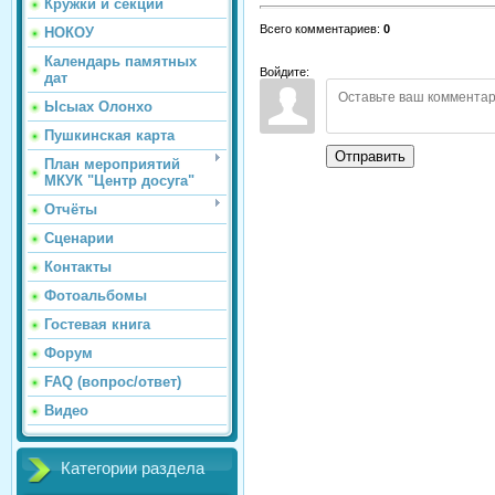
Кружки и секции
Всего комментариев
:
0
НОКОУ
Календарь памятных
Войдите:
дат
Ысыах Олонхо
Пушкинская карта
Отправить
План мероприятий
МКУК "Центр досуга"
Отчёты
Сценарии
Контакты
Фотоальбомы
Гостевая книга
Форум
FAQ (вопрос/ответ)
Видео
Категории раздела