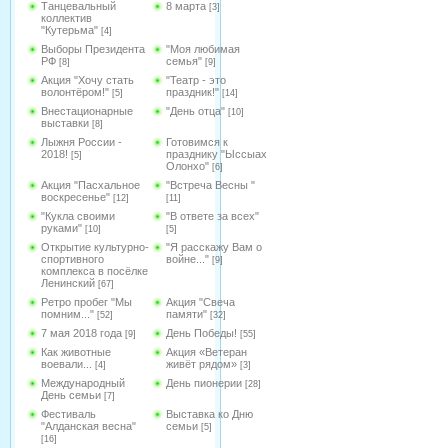
Танцевальный
8 марта
[3]
коллектив
"Кутерьма"
[4]
Выборы Президента
"Моя любимая
РФ
семья"
[8]
[9]
Акция "Хочу стать
"Театр - это
волонтёром!"
праздник!"
[5]
[14]
Внестационарные
"День отца"
[10]
выставки
[8]
Лыжня России -
Готовимся к
2018!
празднику "Ыссыах
[5]
Олонхо"
[6]
Акция "Пасхальное
"Встреча Весны "
воскресенье"
[12]
[11]
"Кукла своими
"В ответе за всех"
руками"
[10]
[5]
Открытие культурно-
"Я расскажу Вам о
спортивного
войне..."
[9]
комплекса в посёлке
Ленинский
[67]
Ретро пробег "Мы
Акция "Свеча
помним..."
памяти"
[52]
[32]
7 мая 2018 года
День Победы!
[9]
[55]
Как животные
Акция «Ветеран
воевали...
живёт рядом»
[4]
[3]
Международный
День пионерии
[28]
День семьи
[7]
Фестиваль
Выставка ко Дню
"Алданская весна"
семьи
[5]
[16]