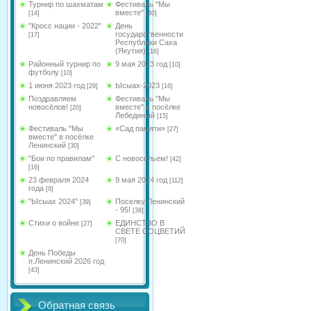
Турнир по шахматам
Фестиваль "Мы
вместе"
[14]
[40]
"Кросс нации - 2022"
День
государственности
[17]
Республики Саха
(Якутия)
[16]
Районный турнир по
9 мая 2023 год
[10]
футболу
[10]
1 июня 2023 год
Ысыах-2023
[29]
[16]
Поздравляем
Фестиваль "Мы
новосёлов!
вместе" в посёлке
[20]
Лебединый
[15]
Фестиваль "Мы
«Сад памяти»
[27]
вместе" в посёлке
Ленинский
[30]
"Бои по правилам"
С новосельем!
[42]
[16]
23 февраля 2024
9 мая 2024 год
[112]
года
[9]
"Ысыах 2024"
Поселку Ленинский
[39]
- 95!
[38]
Стихи о войне
ЕДИНСТВО В
[27]
СВЕТЕ СОЦВЕТИЙ
[70]
День Победы
п.Ленинский 2026 год
[43]
Обратная связь