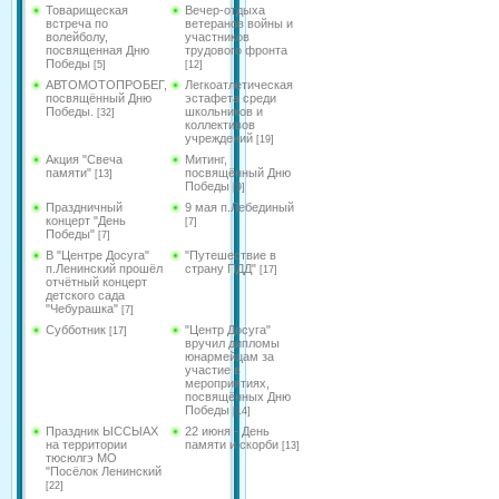
Товарищеская
Вечер-отдыха
встреча по
ветеранов войны и
волейболу,
участников
посвященная Дню
трудового фронта
Победы
[5]
[12]
АВТОМОТОПРОБЕГ,
Легкоатлетическая
посвящённый Дню
эстафета среди
Победы.
школьников и
[32]
коллективов
учреждений
[19]
Акция "Свеча
Митинг,
памяти"
посвящённый Дню
[13]
Победы
[9]
Праздничный
9 мая п.Лебединый
концерт "День
[7]
Победы"
[7]
В "Центре Досуга"
"Путешествие в
п.Ленинский прошёл
страну ПДД"
[17]
отчётный концерт
детского сада
"Чебурашка"
[7]
Субботник
"Центр Досуга"
[17]
вручил дипломы
юнармейцам за
участие в
мероприятиях,
посвящённых Дню
Победы
[14]
Праздник ЫССЫАХ
22 июня - День
на территории
памяти и скорби
[13]
тюсюлгэ МО
"Посёлок Ленинский
[22]