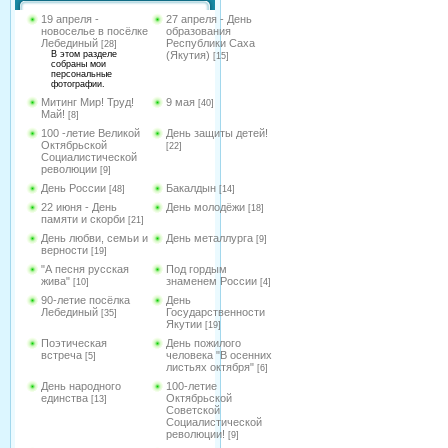
19 апреля -
27 апреля - День
новоселье в посёлке
образования
Лебединый
Республики Саха
[28]
В этом разделе
(Якутия)
[15]
собраны мои
персональные
фотографии.
Митинг Мир! Труд!
9 мая
[40]
Май!
[8]
100 -летие Великой
День защиты детей!
Октябрьской
[22]
Социалистической
революции
[9]
День России
Бакалдын
[48]
[14]
22 июня - День
День молодёжи
[18]
памяти и скорби
[21]
День любви, семьи и
День металлурга
[9]
верности
[19]
"А песня русская
Под гордым
жива"
знаменем России
[10]
[4]
90-летие посёлка
День
Лебединый
Государственности
[35]
Якутии
[19]
Поэтическая
День пожилого
встреча
человека "В осенних
[5]
листьях октября"
[6]
День народного
100-летие
единства
Октябрьской
[13]
Советской
Социалистической
революции!
[9]