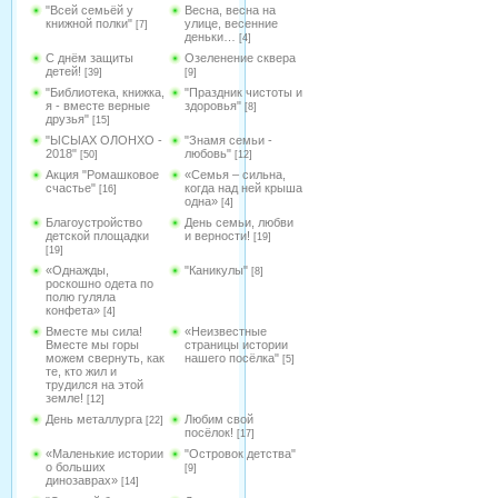
"Всей семьёй у
Весна, весна на
книжной полки"
улице, весенние
[7]
деньки…
[4]
С днём защиты
Озеленение сквера
детей!
[39]
[9]
"Библиотека, книжка,
"Праздник чистоты и
я - вместе верные
здоровья"
[8]
друзья"
[15]
"ЫСЫАХ ОЛОНХО -
"Знамя семьи -
2018"
любовь"
[50]
[12]
Акция "Ромашковое
«Семья – сильна,
счастье"
когда над ней крыша
[16]
одна»
[4]
Благоустройство
День семьи, любви
детской площадки
и верности!
[19]
[19]
«Однажды,
"Каникулы"
[8]
роскошно одета по
полю гуляла
конфета»
[4]
Вместе мы сила!
«Неизвестные
Вместе мы горы
страницы истории
можем свернуть, как
нашего посёлка"
[5]
те, кто жил и
трудился на этой
земле!
[12]
День металлурга
Любим свой
[22]
посёлок!
[17]
«Маленькие истории
"Островок детства"
о больших
[9]
динозаврах»
[14]