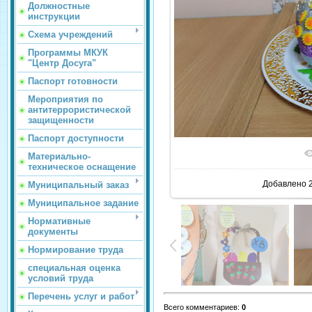
Должностные
инструкции
Схема учреждений
Программы МКУК
"Центр Досуга"
Паспорт готовности
Мероприятия по
антитеррористической
защищенности
Паспорт доступности
В реаль
Материально-
техническое оснащение
Добавлено
2
Муниципальный заказ
Муниципальное задание
Нормативные
документы
Нормирование труда
специальная оценка
условий труда
Перечень услуг и работ
Всего комментариев
:
0