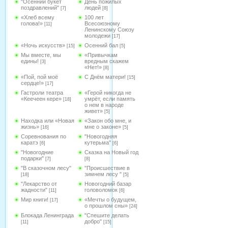
"Осенний букет
День пожилых
поздравлений"
людей
[7]
[8]
«Хлеб всему
100 лет
голова!»
Всесоюзному
[11]
Ленинскому Союзу
молодежи
[17]
«Ночь искусств»
Осенний бал
[15]
[5]
Мы вместе, мы
«Привычкам
едины!
вредным скажем
[3]
«Нет!»
[8]
«Пой, пой моё
С Днём матери!
[15]
сердце!»
[17]
Гастроли театра
«Герой никогда не
«Кеечеен кере»
умрёт, если память
[18]
о нем в народе
живет»
[5]
Находка или «Новая
«Закон обо мне, и
жизнь»
мне о законе»
[16]
[5]
Соревнования по
"Новогодняя
каратэ
кутерьма"
[6]
[6]
"Новогодние
Сказка на Новый год
подарки"
[7]
[8]
"В сказочном лесу"
"Происшествие в
зимнем лесу "
[18]
[5]
"Лекарство от
Новогодний базар
жадности"
головоломок
[11]
[6]
Мир книги!
«Мечты о будущем,
[17]
о прошлом сны»
[24]
Блокада Ленинграда
"Спешите делать
добро"
[11]
[15]