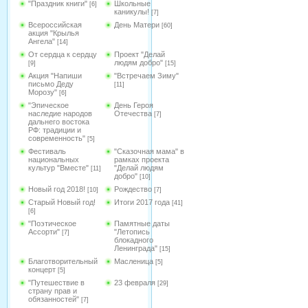
"Праздник книги"
Школьные
[6]
каникулы!
[7]
Всероссийская
День Матери
[60]
акция "Крылья
Ангела"
[14]
От сердца к сердцу
Проект "Делай
людям добро"
[9]
[15]
Акция "Напиши
"Встречаем Зиму"
письмо Деду
[11]
Морозу"
[6]
"Эпическое
День Героя
наследие народов
Отечества
[7]
дальнего востока
РФ: традиции и
современность"
[5]
Фестиваль
"Сказочная мама" в
национальных
рамках проекта
культур "Вместе"
"Делай людям
[11]
добро"
[10]
Новый год 2018!
Рождество
[10]
[7]
Старый Новый год!
Итоги 2017 года
[41]
[6]
"Поэтическое
Памятные даты
Ассорти"
"Летопись
[7]
блокадного
Ленинграда"
[15]
Благотворительный
Масленица
[5]
концерт
[5]
"Путешествие в
23 февраля
[29]
страну прав и
обязанностей"
[7]