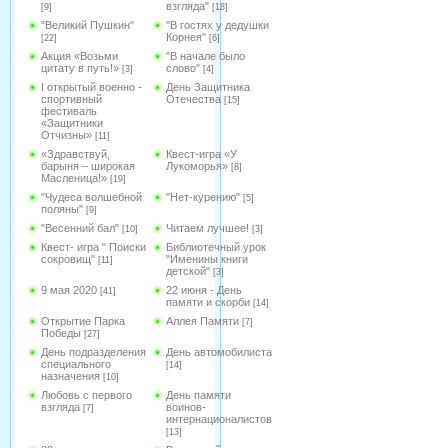
взгляда"
[9]
[18]
"Великий Пушкин"
"В гостях у дедушки
Корнея"
[22]
[6]
Акция «Возьми
"В начале было
цитату в путь!»
слово"
[3]
[4]
I открытый военно -
День Защитника
спортивный
Отечества
[15]
фестиваль
«Защитники
Отчизны»
[11]
«Здравствуй,
Квест-игра «У
барыня – широкая
Лукоморья»
[8]
Масленица!»
[19]
"Чудеса волшебной
"Нет-курению"
[5]
поляны"
[9]
"Весенний бал"
Читаем лучшее!
[10]
[3]
Квест- игра " Поиски
Библиотечный урок
сокровищ"
"Именины книги
[11]
детской"
[3]
9 мая 2020
22 июня - День
[41]
памяти и скорби
[14]
Открытие Парка
Аллея Памяти
[7]
Победы
[27]
День подразделения
День автомобилиста
специального
[14]
назначения
[10]
Любовь с первого
День памяти
взгляда
воинов-
[7]
интернационалистов
[13]