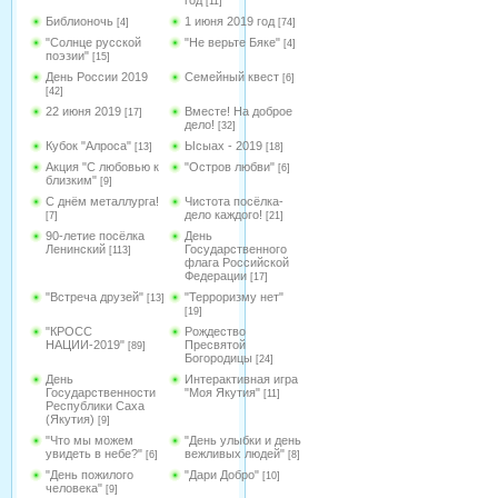
год
[11]
Библионочь
1 июня 2019 год
[4]
[74]
"Солнце русской
"Не верьте Бяке"
[4]
поэзии"
[15]
День России 2019
Семейный квест
[6]
[42]
22 июня 2019
Вместе! На доброе
[17]
дело!
[32]
Кубок "Алроса"
Ысыах - 2019
[13]
[18]
Акция "С любовью к
"Остров любви"
[6]
близким"
[9]
С днём металлурга!
Чистота посёлка-
дело каждого!
[7]
[21]
90-летие посёлка
День
Ленинский
Государственного
[113]
флага Российской
Федерации
[17]
"Встреча друзей"
"Терроризму нет"
[13]
[19]
"КРОСС
Рождество
НАЦИИ-2019"
Пресвятой
[89]
Богородицы
[24]
День
Интерактивная игра
Государственности
"Моя Якутия"
[11]
Республики Саха
(Якутия)
[9]
"Что мы можем
"День улыбки и день
увидеть в небе?"
вежливых людей"
[6]
[8]
"День пожилого
"Дари Добро"
[10]
человека"
[9]