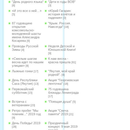
"День родного языка"
"Дети в годы ВОВ"
[6]
[3]
«И это все о ней…»
«Юрий Гагарин:
история взлётов и
[5]
падения»
[3]
87 годовщине
"Крым. Россия.
открытия
Навсегда"
[18]
комсомольско-
молодежной шахты
имени Александра
Косарева
[6]
Проводы Русской
Неделя Детской и
Зимы
Юношеской Книги!
[4]
[9]
«Смелым шагом
К нам весна -
весна идет по нашим
красна пришла
[61]
улицам»
[8]
Лыжные гонки
"Якутия, мой край
[17]
родной".
[9]
День Республики
Акция "Георгиевская
Саха (Якутия)
ленточка"
[13]
[18]
Первомайский
75 годовщина
субботник
блокады Ленинграда
[15]
[17]
Встреча с
"Поющая душа"
[5]
ветеранами
[23]
Ретро пробег "Мы
Акция "Свеча
помним..." 2019 год
памяти" 2019
[21]
[9]
День Победы! 2019
Праздничный
концерт. 9 мая 2019
[28]