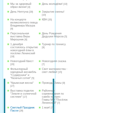
Мы за здоровый
День молодёжи!
[10]
образ жизни!
[4]
День Нептуна
Закрытие смены!
[29]
[10]
На концерте
КВН
[35]
великолепного певца
Владимира Мазура
[9]
Персональная
День Рождения
выставка Веры
Дедушки Мороза
[5]
Мирошник
[6]
1 декабря
Турнир по теннису.
состоялось открытие
[9]
новогодней ёлки в
посёлке Ленинский
[18]
Новогодний Квест
Новогодняя сказка
[20]
[7]
Фольклорный
Свет материнства -
народный ансамбль
свет любви!
[15]
"Сударушка" и
"Казачья сотня"
[5]
"Крымская весна"
Проводы Зимы
[9]
[27]
Выставка поделок
Районные
"Земля в солнечной
соревнования по
системе"
самбо на приз
[17]
Главы МО "Посёлок
Ленинский"
[7]
Светлый Праздник
1 мая!
[7]
Пасхи
[28]