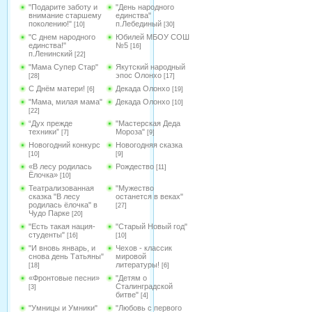
"Подарите заботу и
"День народного
внимание старшему
единства"
поколению!"
п.Лебединый
[10]
[30]
"С днем народного
Юбилей МБОУ СОШ
единства!"
№5
[16]
п.Ленинский
[22]
"Мама Супер Стар"
Якутский народный
эпос Олонхо
[28]
[17]
С Днём матери!
Декада Олонхо
[6]
[19]
"Мама, милая мама"
Декада Олонхо
[10]
[22]
“Дух прежде
"Мастерская Деда
техники”
Мороза"
[7]
[9]
Новогодний конкурс
Новогодняя сказка
[10]
[9]
«В лесу родилась
Рождество
[11]
Ёлочка»
[10]
Театрализованная
"Мужество
сказка "В лесу
останется в веках"
родилась ёлочка" в
[27]
Чудо Парке
[20]
"Есть такая нация-
"Старый Новый год"
студенты"
[16]
[10]
"И вновь январь, и
Чехов - классик
снова день Татьяны"
мировой
литературы!
[18]
[6]
«Фронтовые песни»
"Детям о
Сталинградской
[3]
битве"
[4]
"Умницы и Умники"
"Любовь с первого