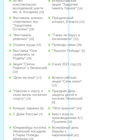
89 лет
Всероссийская
комсомольско-
акция "Защитим
молодежной шахте
память Героев"
[14]
им. А. Косарева
[15]
Фестиваль военно-
Праздничный
спортивных игр
концерт, 8 марта
[12]
"Защитники
Отчизны"
[19]
"Фестиваль
"Таких не берут в
ряженых"
космонавты"
[20]
[31]
Охрана труда
Проводы зимы
[10]
[39]
Выставка "Они
"Эшалон Победы"
[5]
сражались за
Родину"
[16]
Акция "Свеча
9 мая 2021 год
[15]
Памяти" п.Ленинский
[22]
"День музеев"
Всероссийская
[17]
акция "Сила книги"
[12]
"Никотин к черту, я
Праздник День
свою жизнь посвятил
защиты детей в
спорту"
посёлке Ленинский
[15]
[8]
Конкурс караоке
"Лето красное"
[6]
[24]
С Днём России!
Квест игра по
[7]
произведениям А.С.
Пушкина
[18]
Юнармейцы посёлка
Всемирный день
Ленинский посадили
борьбы с
в Парке Победы
наркоманией
[42]
яблоньки
[10]