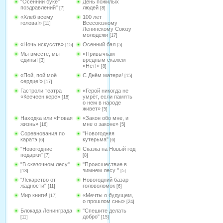
"Осенний букет
День пожилых
поздравлений"
людей
[7]
[8]
«Хлеб всему
100 лет
голова!»
Всесоюзному
[11]
Ленинскому Союзу
молодежи
[17]
«Ночь искусств»
Осенний бал
[15]
[5]
Мы вместе, мы
«Привычкам
едины!
вредным скажем
[3]
«Нет!»
[8]
«Пой, пой моё
С Днём матери!
[15]
сердце!»
[17]
Гастроли театра
«Герой никогда не
«Кеечеен кере»
умрёт, если память
[18]
о нем в народе
живет»
[5]
Находка или «Новая
«Закон обо мне, и
жизнь»
мне о законе»
[16]
[5]
Соревнования по
"Новогодняя
каратэ
кутерьма"
[6]
[6]
"Новогодние
Сказка на Новый год
подарки"
[7]
[8]
"В сказочном лесу"
"Происшествие в
зимнем лесу "
[18]
[5]
"Лекарство от
Новогодний базар
жадности"
головоломок
[11]
[6]
Мир книги!
«Мечты о будущем,
[17]
о прошлом сны»
[24]
Блокада Ленинграда
"Спешите делать
добро"
[11]
[15]