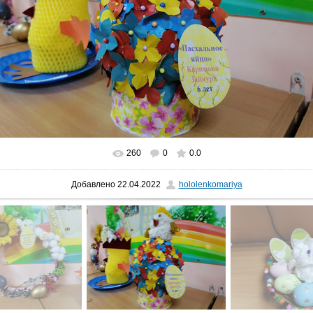
260
0
0.0
В реальном размере
1280x960
/ 129.9Kb
Добавлено
22.04.2022
hololenkomariya