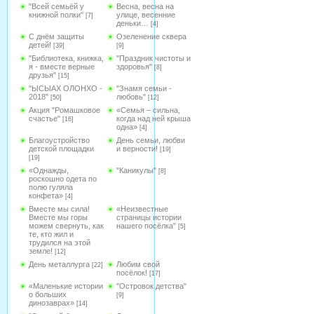
"Всей семьёй у
Весна, весна на
книжной полки"
улице, весенние
[7]
деньки…
[4]
С днём защиты
Озеленение сквера
детей!
[39]
[9]
"Библиотека, книжка,
"Праздник чистоты и
я - вместе верные
здоровья"
[8]
друзья"
[15]
"ЫСЫАХ ОЛОНХО -
"Знамя семьи -
2018"
любовь"
[50]
[12]
Акция "Ромашковое
«Семья – сильна,
счастье"
когда над ней крыша
[16]
одна»
[4]
Благоустройство
День семьи, любви
детской площадки
и верности!
[19]
[19]
«Однажды,
"Каникулы"
[8]
роскошно одета по
полю гуляла
конфета»
[4]
Вместе мы сила!
«Неизвестные
Вместе мы горы
страницы истории
можем свернуть, как
нашего посёлка"
[5]
те, кто жил и
трудился на этой
земле!
[12]
День металлурга
Любим свой
[22]
посёлок!
[17]
«Маленькие истории
"Островок детства"
о больших
[9]
динозаврах»
[14]