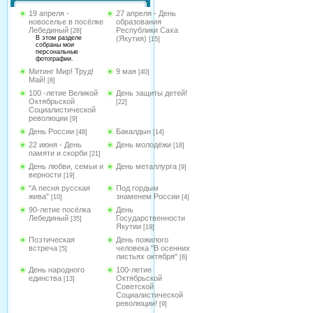
19 апреля -
27 апреля - День
новоселье в посёлке
образования
Лебединый
Республики Саха
[28]
В этом разделе
(Якутия)
[15]
собраны мои
персональные
фотографии.
Митинг Мир! Труд!
9 мая
[40]
Май!
[8]
100 -летие Великой
День защиты детей!
Октябрьской
[22]
Социалистической
революции
[9]
День России
Бакалдын
[48]
[14]
22 июня - День
День молодёжи
[18]
памяти и скорби
[21]
День любви, семьи и
День металлурга
[9]
верности
[19]
"А песня русская
Под гордым
жива"
знаменем России
[10]
[4]
90-летие посёлка
День
Лебединый
Государственности
[35]
Якутии
[19]
Поэтическая
День пожилого
встреча
человека "В осенних
[5]
листьях октября"
[6]
День народного
100-летие
единства
Октябрьской
[13]
Советской
Социалистической
революции!
[9]