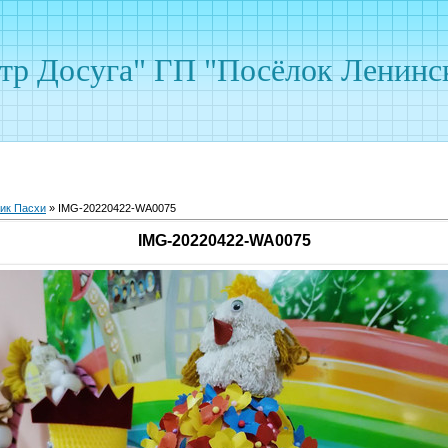
р Досуга" ГП "Посёлок Ленинс
ик Пасхи
» IMG-20220422-WA0075
IMG-20220422-WA0075