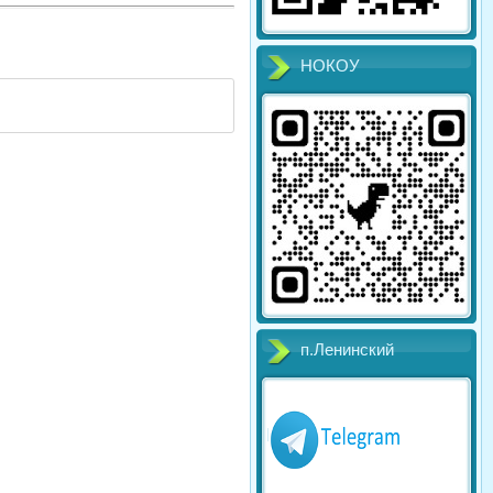
НОКОУ
п.Ленинский