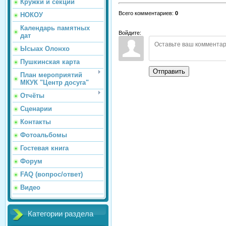
Кружки и секции
Всего комментариев
:
0
НОКОУ
Календарь памятных
Войдите:
дат
Ысыах Олонхо
Пушкинская карта
Отправить
План мероприятий
МКУК "Центр досуга"
Отчёты
Сценарии
Контакты
Фотоальбомы
Гостевая книга
Форум
FAQ (вопрос/ответ)
Видео
Категории раздела