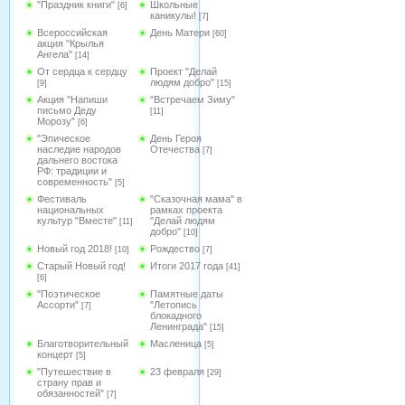
"Праздник книги"
Школьные
[6]
каникулы!
[7]
Всероссийская
День Матери
[60]
акция "Крылья
Ангела"
[14]
От сердца к сердцу
Проект "Делай
людям добро"
[9]
[15]
Акция "Напиши
"Встречаем Зиму"
письмо Деду
[11]
Морозу"
[6]
"Эпическое
День Героя
наследие народов
Отечества
[7]
дальнего востока
РФ: традиции и
современность"
[5]
Фестиваль
"Сказочная мама" в
национальных
рамках проекта
культур "Вместе"
"Делай людям
[11]
добро"
[10]
Новый год 2018!
Рождество
[10]
[7]
Старый Новый год!
Итоги 2017 года
[41]
[6]
"Поэтическое
Памятные даты
Ассорти"
"Летопись
[7]
блокадного
Ленинграда"
[15]
Благотворительный
Масленица
[5]
концерт
[5]
"Путешествие в
23 февраля
[29]
страну прав и
обязанностей"
[7]