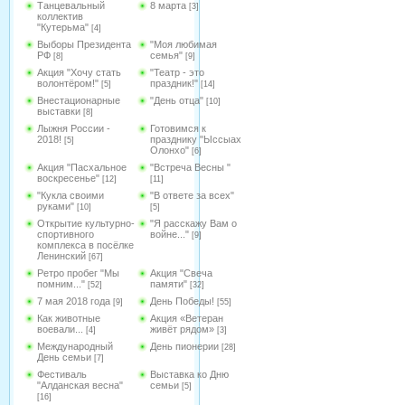
Танцевальный
8 марта
[3]
коллектив
"Кутерьма"
[4]
Выборы Президента
"Моя любимая
РФ
семья"
[8]
[9]
Акция "Хочу стать
"Театр - это
волонтёром!"
праздник!"
[5]
[14]
Внестационарные
"День отца"
[10]
выставки
[8]
Лыжня России -
Готовимся к
2018!
празднику "Ыссыах
[5]
Олонхо"
[6]
Акция "Пасхальное
"Встреча Весны "
воскресенье"
[12]
[11]
"Кукла своими
"В ответе за всех"
руками"
[10]
[5]
Открытие культурно-
"Я расскажу Вам о
спортивного
войне..."
[9]
комплекса в посёлке
Ленинский
[67]
Ретро пробег "Мы
Акция "Свеча
помним..."
памяти"
[52]
[32]
7 мая 2018 года
День Победы!
[9]
[55]
Как животные
Акция «Ветеран
воевали...
живёт рядом»
[4]
[3]
Международный
День пионерии
[28]
День семьи
[7]
Фестиваль
Выставка ко Дню
"Алданская весна"
семьи
[5]
[16]