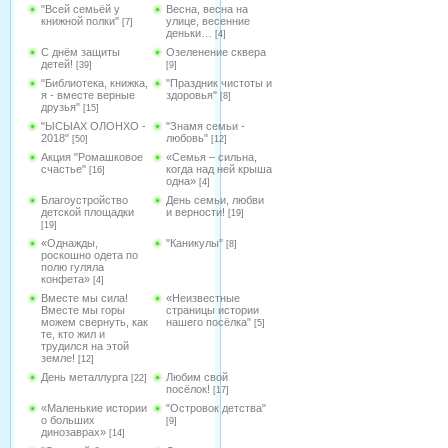
"Всей семьёй у
Весна, весна на
книжной полки"
улице, весенние
[7]
деньки…
[4]
С днём защиты
Озеленение сквера
детей!
[39]
[9]
"Библиотека, книжка,
"Праздник чистоты и
я - вместе верные
здоровья"
[8]
друзья"
[15]
"ЫСЫАХ ОЛОНХО -
"Знамя семьи -
2018"
любовь"
[50]
[12]
Акция "Ромашковое
«Семья – сильна,
счастье"
когда над ней крыша
[16]
одна»
[4]
Благоустройство
День семьи, любви
детской площадки
и верности!
[19]
[19]
«Однажды,
"Каникулы"
[8]
роскошно одета по
полю гуляла
конфета»
[4]
Вместе мы сила!
«Неизвестные
Вместе мы горы
страницы истории
можем свернуть, как
нашего посёлка"
[5]
те, кто жил и
трудился на этой
земле!
[12]
День металлурга
Любим свой
[22]
посёлок!
[17]
«Маленькие истории
"Островок детства"
о больших
[9]
динозаврах»
[14]