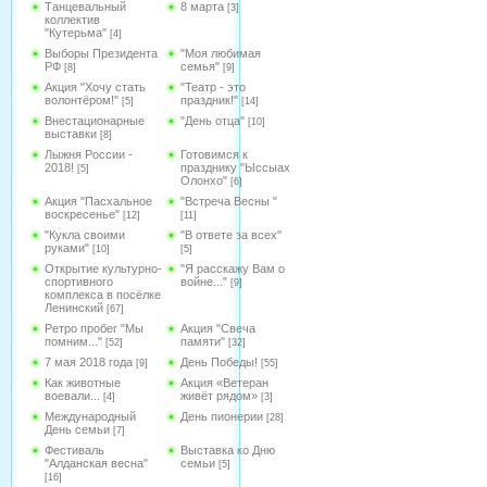
Танцевальный
8 марта
[3]
коллектив
"Кутерьма"
[4]
Выборы Президента
"Моя любимая
РФ
семья"
[8]
[9]
Акция "Хочу стать
"Театр - это
волонтёром!"
праздник!"
[5]
[14]
Внестационарные
"День отца"
[10]
выставки
[8]
Лыжня России -
Готовимся к
2018!
празднику "Ыссыах
[5]
Олонхо"
[6]
Акция "Пасхальное
"Встреча Весны "
воскресенье"
[12]
[11]
"Кукла своими
"В ответе за всех"
руками"
[10]
[5]
Открытие культурно-
"Я расскажу Вам о
спортивного
войне..."
[9]
комплекса в посёлке
Ленинский
[67]
Ретро пробег "Мы
Акция "Свеча
помним..."
памяти"
[52]
[32]
7 мая 2018 года
День Победы!
[9]
[55]
Как животные
Акция «Ветеран
воевали...
живёт рядом»
[4]
[3]
Международный
День пионерии
[28]
День семьи
[7]
Фестиваль
Выставка ко Дню
"Алданская весна"
семьи
[5]
[16]