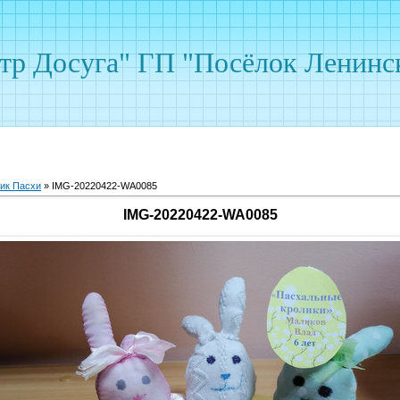
р Досуга" ГП "Посёлок Ленинс
ик Пасхи
» IMG-20220422-WA0085
IMG-20220422-WA0085