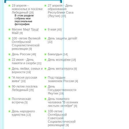
19 апреля -
27 апреля - День
новоселье в посёлке
образования
Лебединый
Республики Саха
[28]
В этом разделе
(Якутия)
[15]
собраны мои
персональные
фотографии.
Митинг Мир! Труд!
9 мая
[40]
Май!
[8]
100 -летие Великой
День защиты детей!
Октябрьской
[22]
Социалистической
революции
[9]
День России
Бакалдын
[48]
[14]
22 июня - День
День молодёжи
[18]
памяти и скорби
[21]
День любви, семьи и
День металлурга
[9]
верности
[19]
"А песня русская
Под гордым
жива"
знаменем России
[10]
[4]
90-летие посёлка
День
Лебединый
Государственности
[35]
Якутии
[19]
Поэтическая
День пожилого
встреча
человека "В осенних
[5]
листьях октября"
[6]
День народного
100-летие
единства
Октябрьской
[13]
Советской
Социалистической
революции!
[9]