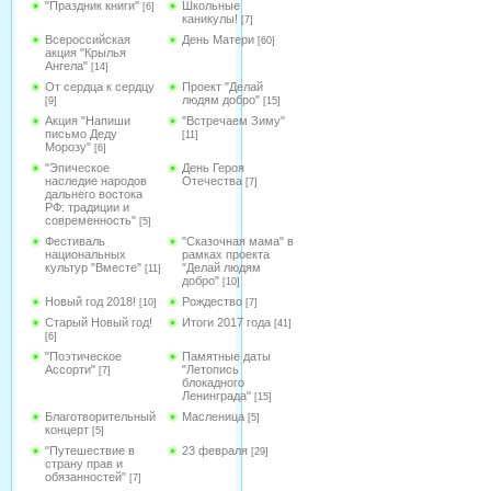
"Праздник книги"
Школьные
[6]
каникулы!
[7]
Всероссийская
День Матери
[60]
акция "Крылья
Ангела"
[14]
От сердца к сердцу
Проект "Делай
людям добро"
[9]
[15]
Акция "Напиши
"Встречаем Зиму"
письмо Деду
[11]
Морозу"
[6]
"Эпическое
День Героя
наследие народов
Отечества
[7]
дальнего востока
РФ: традиции и
современность"
[5]
Фестиваль
"Сказочная мама" в
национальных
рамках проекта
культур "Вместе"
"Делай людям
[11]
добро"
[10]
Новый год 2018!
Рождество
[10]
[7]
Старый Новый год!
Итоги 2017 года
[41]
[6]
"Поэтическое
Памятные даты
Ассорти"
"Летопись
[7]
блокадного
Ленинграда"
[15]
Благотворительный
Масленица
[5]
концерт
[5]
"Путешествие в
23 февраля
[29]
страну прав и
обязанностей"
[7]