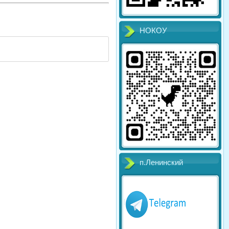
НОКОУ
п.Ленинский