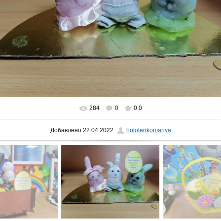
284
0
0.0
В реальном размере
1280x960
/ 124.8Kb
Добавлено
22.04.2022
hololenkomariya