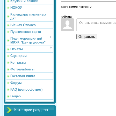
Кружки и секции
Всего комментариев
:
0
НОКОУ
Календарь памятных
Войдите:
дат
Ысыах Олонхо
Пушкинская карта
Отправить
План мероприятий
МКУК "Центр досуга"
Отчёты
Сценарии
Контакты
Фотоальбомы
Гостевая книга
Форум
FAQ (вопрос/ответ)
Видео
Категории раздела