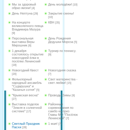
Мы за здоровый
День молодёжи!
[10]
образ жизни!
[4]
День Нептуна
Закрытие смены!
[29]
[10]
На концерте
КВН
[35]
великолепного певца
Владимира Мазура
[9]
Персональная
День Рождения
выставка Веры
Дедушки Мороза
[5]
Мирошник
[6]
1 декабря
Турнир по теннису.
состоялось открытие
[9]
новогодней ёлки в
посёлке Ленинский
[18]
Новогодний Квест
Новогодняя сказка
[20]
[7]
Фольклорный
Свет материнства -
народный ансамбль
свет любви!
[15]
"Сударушка" и
"Казачья сотня"
[5]
"Крымская весна"
Проводы Зимы
[9]
[27]
Выставка поделок
Районные
"Земля в солнечной
соревнования по
системе"
самбо на приз
[17]
Главы МО "Посёлок
Ленинский"
[7]
Светлый Праздник
1 мая!
[7]
Пасхи
[28]