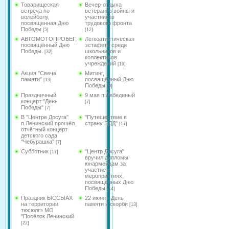
Товарищеская
Вечер-отдыха
встреча по
ветеранов войны и
волейболу,
участников
посвященная Дню
трудового фронта
Победы
[5]
[12]
АВТОМОТОПРОБЕГ,
Легкоатлетическая
посвящённый Дню
эстафета среди
Победы.
школьников и
[32]
коллективов
учреждений
[19]
Акция "Свеча
Митинг,
памяти"
посвящённый Дню
[13]
Победы
[9]
Праздничный
9 мая п.Лебединый
концерт "День
[7]
Победы"
[7]
В "Центре Досуга"
"Путешествие в
п.Ленинский прошёл
страну ПДД"
[17]
отчётный концерт
детского сада
"Чебурашка"
[7]
Субботник
"Центр Досуга"
[17]
вручил дипломы
юнармейцам за
участие в
мероприятиях,
посвящённых Дню
Победы
[14]
Праздник ЫССЫАХ
22 июня - День
на территории
памяти и скорби
[13]
тюсюлгэ МО
"Посёлок Ленинский
[22]