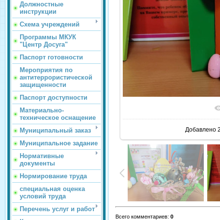
Должностные
инструкции
Схема учреждений
Программы МКУК
"Центр Досуга"
Паспорт готовности
Мероприятия по
антитеррористической
защищенности
Паспорт доступности
В реаль
Материально-
техническое оснащение
Добавлено
2
Муниципальный заказ
Муниципальное задание
Нормативные
документы
Нормирование труда
специальная оценка
условий труда
Перечень услуг и работ
Всего комментариев
:
0