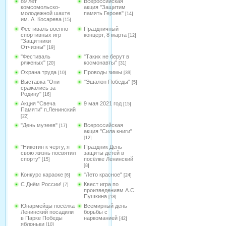
89 лет
Всероссийская
комсомольско-
акция "Защитим
молодежной шахте
память Героев"
[14]
им. А. Косарева
[15]
Фестиваль военно-
Праздничный
спортивных игр
концерт, 8 марта
[12]
"Защитники
Отчизны"
[19]
"Фестиваль
"Таких не берут в
ряженых"
космонавты"
[20]
[31]
Охрана труда
Проводы зимы
[10]
[39]
Выставка "Они
"Эшалон Победы"
[5]
сражались за
Родину"
[16]
Акция "Свеча
9 мая 2021 год
[15]
Памяти" п.Ленинский
[22]
"День музеев"
Всероссийская
[17]
акция "Сила книги"
[12]
"Никотин к черту, я
Праздник День
свою жизнь посвятил
защиты детей в
спорту"
посёлке Ленинский
[15]
[8]
Конкурс караоке
"Лето красное"
[6]
[24]
С Днём России!
Квест игра по
[7]
произведениям А.С.
Пушкина
[18]
Юнармейцы посёлка
Всемирный день
Ленинский посадили
борьбы с
в Парке Победы
наркоманией
[42]
яблоньки
[10]