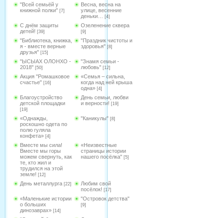
"Всей семьёй у
Весна, весна на
книжной полки"
улице, весенние
[7]
деньки…
[4]
С днём защиты
Озеленение сквера
детей!
[39]
[9]
"Библиотека, книжка,
"Праздник чистоты и
я - вместе верные
здоровья"
[8]
друзья"
[15]
"ЫСЫАХ ОЛОНХО -
"Знамя семьи -
2018"
любовь"
[50]
[12]
Акция "Ромашковое
«Семья – сильна,
счастье"
когда над ней крыша
[16]
одна»
[4]
Благоустройство
День семьи, любви
детской площадки
и верности!
[19]
[19]
«Однажды,
"Каникулы"
[8]
роскошно одета по
полю гуляла
конфета»
[4]
Вместе мы сила!
«Неизвестные
Вместе мы горы
страницы истории
можем свернуть, как
нашего посёлка"
[5]
те, кто жил и
трудился на этой
земле!
[12]
День металлурга
Любим свой
[22]
посёлок!
[17]
«Маленькие истории
"Островок детства"
о больших
[9]
динозаврах»
[14]