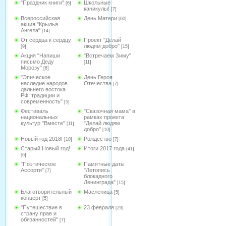
"Праздник книги"
Школьные
[6]
каникулы!
[7]
Всероссийская
День Матери
[60]
акция "Крылья
Ангела"
[14]
От сердца к сердцу
Проект "Делай
людям добро"
[9]
[15]
Акция "Напиши
"Встречаем Зиму"
письмо Деду
[11]
Морозу"
[6]
"Эпическое
День Героя
наследие народов
Отечества
[7]
дальнего востока
РФ: традиции и
современность"
[5]
Фестиваль
"Сказочная мама" в
национальных
рамках проекта
культур "Вместе"
"Делай людям
[11]
добро"
[10]
Новый год 2018!
Рождество
[10]
[7]
Старый Новый год!
Итоги 2017 года
[41]
[6]
"Поэтическое
Памятные даты
Ассорти"
"Летопись
[7]
блокадного
Ленинграда"
[15]
Благотворительный
Масленица
[5]
концерт
[5]
"Путешествие в
23 февраля
[29]
страну прав и
обязанностей"
[7]