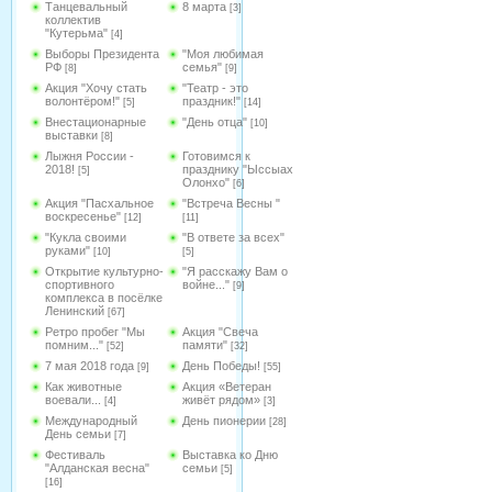
Танцевальный
8 марта
[3]
коллектив
"Кутерьма"
[4]
Выборы Президента
"Моя любимая
РФ
семья"
[8]
[9]
Акция "Хочу стать
"Театр - это
волонтёром!"
праздник!"
[5]
[14]
Внестационарные
"День отца"
[10]
выставки
[8]
Лыжня России -
Готовимся к
2018!
празднику "Ыссыах
[5]
Олонхо"
[6]
Акция "Пасхальное
"Встреча Весны "
воскресенье"
[12]
[11]
"Кукла своими
"В ответе за всех"
руками"
[10]
[5]
Открытие культурно-
"Я расскажу Вам о
спортивного
войне..."
[9]
комплекса в посёлке
Ленинский
[67]
Ретро пробег "Мы
Акция "Свеча
помним..."
памяти"
[52]
[32]
7 мая 2018 года
День Победы!
[9]
[55]
Как животные
Акция «Ветеран
воевали...
живёт рядом»
[4]
[3]
Международный
День пионерии
[28]
День семьи
[7]
Фестиваль
Выставка ко Дню
"Алданская весна"
семьи
[5]
[16]