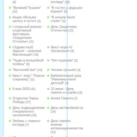
взгляда"
[9]
[18]
"Великий Пушкин"
"В гостях у дедушки
Корнея"
[22]
[6]
Акция «Возьми
"В начале было
цитату в путь!»
слово"
[3]
[4]
I открытый военно -
День Защитника
спортивный
Отечества
[15]
фестиваль
«Защитники
Отчизны»
[11]
«Здравствуй,
Квест-игра «У
барыня – широкая
Лукоморья»
[8]
Масленица!»
[19]
"Чудеса волшебной
"Нет-курению"
[5]
поляны"
[9]
"Весенний бал"
Читаем лучшее!
[10]
[3]
Квест- игра " Поиски
Библиотечный урок
сокровищ"
"Именины книги
[11]
детской"
[3]
9 мая 2020
22 июня - День
[41]
памяти и скорби
[14]
Открытие Парка
Аллея Памяти
[7]
Победы
[27]
День подразделения
День автомобилиста
специального
[14]
назначения
[10]
Любовь с первого
День памяти
взгляда
воинов-
[7]
интернационалистов
[13]