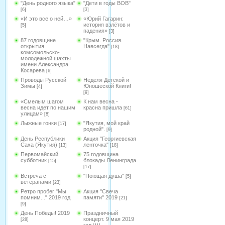
"День родного языка"
"Дети в годы ВОВ"
[6]
[3]
«И это все о ней…»
«Юрий Гагарин:
история взлётов и
[5]
падения»
[3]
87 годовщине
"Крым. Россия.
открытия
Навсегда"
[18]
комсомольско-
молодежной шахты
имени Александра
Косарева
[6]
Проводы Русской
Неделя Детской и
Зимы
Юношеской Книги!
[4]
[9]
«Смелым шагом
К нам весна -
весна идет по нашим
красна пришла
[61]
улицам»
[8]
Лыжные гонки
"Якутия, мой край
[17]
родной".
[9]
День Республики
Акция "Георгиевская
Саха (Якутия)
ленточка"
[13]
[18]
Первомайский
75 годовщина
субботник
блокады Ленинграда
[15]
[17]
Встреча с
"Поющая душа"
[5]
ветеранами
[23]
Ретро пробег "Мы
Акция "Свеча
помним..." 2019 год
памяти" 2019
[21]
[9]
День Победы! 2019
Праздничный
концерт. 9 мая 2019
[28]