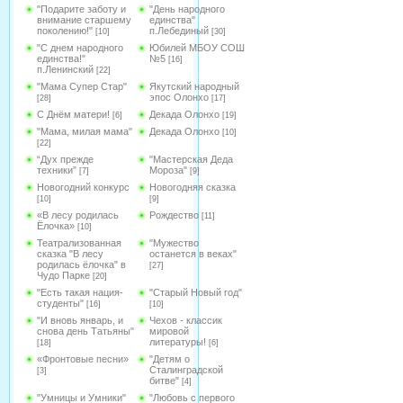
"Подарите заботу и
"День народного
внимание старшему
единства"
поколению!"
п.Лебединый
[10]
[30]
"С днем народного
Юбилей МБОУ СОШ
единства!"
№5
[16]
п.Ленинский
[22]
"Мама Супер Стар"
Якутский народный
эпос Олонхо
[28]
[17]
С Днём матери!
Декада Олонхо
[6]
[19]
"Мама, милая мама"
Декада Олонхо
[10]
[22]
“Дух прежде
"Мастерская Деда
техники”
Мороза"
[7]
[9]
Новогодний конкурс
Новогодняя сказка
[10]
[9]
«В лесу родилась
Рождество
[11]
Ёлочка»
[10]
Театрализованная
"Мужество
сказка "В лесу
останется в веках"
родилась ёлочка" в
[27]
Чудо Парке
[20]
"Есть такая нация-
"Старый Новый год"
студенты"
[16]
[10]
"И вновь январь, и
Чехов - классик
снова день Татьяны"
мировой
литературы!
[18]
[6]
«Фронтовые песни»
"Детям о
Сталинградской
[3]
битве"
[4]
"Умницы и Умники"
"Любовь с первого