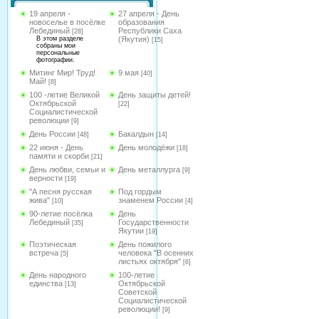
19 апреля -
27 апреля - День
новоселье в посёлке
образования
Лебединый
Республики Саха
[28]
В этом разделе
(Якутия)
[15]
собраны мои
персональные
фотографии.
Митинг Мир! Труд!
9 мая
[40]
Май!
[8]
100 -летие Великой
День защиты детей!
Октябрьской
[22]
Социалистической
революции
[9]
День России
Бакалдын
[48]
[14]
22 июня - День
День молодёжи
[18]
памяти и скорби
[21]
День любви, семьи и
День металлурга
[9]
верности
[19]
"А песня русская
Под гордым
жива"
знаменем России
[10]
[4]
90-летие посёлка
День
Лебединый
Государственности
[35]
Якутии
[19]
Поэтическая
День пожилого
встреча
человека "В осенних
[5]
листьях октября"
[6]
День народного
100-летие
единства
Октябрьской
[13]
Советской
Социалистической
революции!
[9]