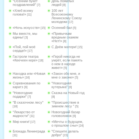
"Осенний букет
День пожилых
поздравлений"
людей
[7]
[8]
«Хлеб всему
100 лет
голова!»
Всесоюзному
[11]
Ленинскому Союзу
молодежи
[17]
«Ночь искусств»
Осенний бал
[15]
[5]
Мы вместе, мы
«Привычкам
едины!
вредным скажем
[3]
«Нет!»
[8]
«Пой, пой моё
С Днём матери!
[15]
сердце!»
[17]
Гастроли театра
«Герой никогда не
«Кеечеен кере»
умрёт, если память
[18]
о нем в народе
живет»
[5]
Находка или «Новая
«Закон обо мне, и
жизнь»
мне о законе»
[16]
[5]
Соревнования по
"Новогодняя
каратэ
кутерьма"
[6]
[6]
"Новогодние
Сказка на Новый год
подарки"
[7]
[8]
"В сказочном лесу"
"Происшествие в
зимнем лесу "
[18]
[5]
"Лекарство от
Новогодний базар
жадности"
головоломок
[11]
[6]
Мир книги!
«Мечты о будущем,
[17]
о прошлом сны»
[24]
Блокада Ленинграда
"Спешите делать
добро"
[11]
[15]