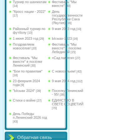
Турнир по шахматам
Фестиваль "Мы
вместе"
[14]
[40]
"Кросс нации - 2022"
День
государственности
[17]
Республики Саха
(Якутия)
[16]
Районный турнир по
9 мая 2023 год
[10]
футболу
[10]
1 июня 2023 год
Ысыах-2023
[29]
[16]
Поздравляем
Фестиваль "Мы
новосёлов!
вместе" в посёлке
[20]
Лебединый
[15]
Фестиваль "Мы
«Сад памяти»
[27]
вместе" в посёлке
Ленинский
[30]
"Бои по правилам"
С новосельем!
[42]
[16]
23 февраля 2024
9 мая 2024 год
[112]
года
[9]
"Ысыах 2024"
Поселку Ленинский
[39]
- 95!
[38]
Стихи о войне
ЕДИНСТВО В
[27]
СВЕТЕ СОЦВЕТИЙ
[70]
День Победы
п.Ленинский 2026 год
[43]
Обратная связь