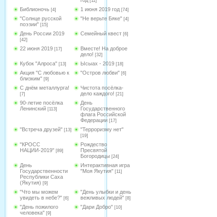
год
[11]
Библионочь
1 июня 2019 год
[4]
[74]
"Солнце русской
"Не верьте Бяке"
[4]
поэзии"
[15]
День России 2019
Семейный квест
[6]
[42]
22 июня 2019
Вместе! На доброе
[17]
дело!
[32]
Кубок "Алроса"
Ысыах - 2019
[13]
[18]
Акция "С любовью к
"Остров любви"
[6]
близким"
[9]
С днём металлурга!
Чистота посёлка-
дело каждого!
[7]
[21]
90-летие посёлка
День
Ленинский
Государственного
[113]
флага Российской
Федерации
[17]
"Встреча друзей"
"Терроризму нет"
[13]
[19]
"КРОСС
Рождество
НАЦИИ-2019"
Пресвятой
[89]
Богородицы
[24]
День
Интерактивная игра
Государственности
"Моя Якутия"
[11]
Республики Саха
(Якутия)
[9]
"Что мы можем
"День улыбки и день
увидеть в небе?"
вежливых людей"
[6]
[8]
"День пожилого
"Дари Добро"
[10]
человека"
[9]