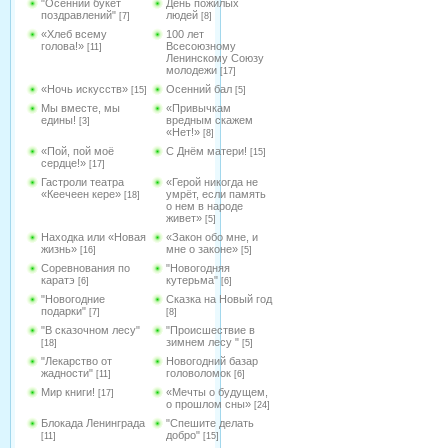
"Осенний букет
День пожилых
поздравлений"
людей
[7]
[8]
«Хлеб всему
100 лет
голова!»
Всесоюзному
[11]
Ленинскому Союзу
молодежи
[17]
«Ночь искусств»
Осенний бал
[15]
[5]
Мы вместе, мы
«Привычкам
едины!
вредным скажем
[3]
«Нет!»
[8]
«Пой, пой моё
С Днём матери!
[15]
сердце!»
[17]
Гастроли театра
«Герой никогда не
«Кеечеен кере»
умрёт, если память
[18]
о нем в народе
живет»
[5]
Находка или «Новая
«Закон обо мне, и
жизнь»
мне о законе»
[16]
[5]
Соревнования по
"Новогодняя
каратэ
кутерьма"
[6]
[6]
"Новогодние
Сказка на Новый год
подарки"
[7]
[8]
"В сказочном лесу"
"Происшествие в
зимнем лесу "
[18]
[5]
"Лекарство от
Новогодний базар
жадности"
головоломок
[11]
[6]
Мир книги!
«Мечты о будущем,
[17]
о прошлом сны»
[24]
Блокада Ленинграда
"Спешите делать
добро"
[11]
[15]