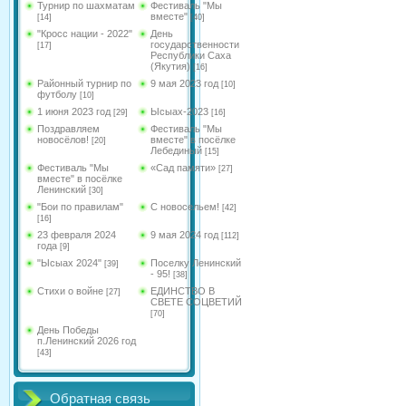
Турнир по шахматам
Фестиваль "Мы
вместе"
[14]
[40]
"Кросс нации - 2022"
День
государственности
[17]
Республики Саха
(Якутия)
[16]
Районный турнир по
9 мая 2023 год
[10]
футболу
[10]
1 июня 2023 год
Ысыах-2023
[29]
[16]
Поздравляем
Фестиваль "Мы
новосёлов!
вместе" в посёлке
[20]
Лебединый
[15]
Фестиваль "Мы
«Сад памяти»
[27]
вместе" в посёлке
Ленинский
[30]
"Бои по правилам"
С новосельем!
[42]
[16]
23 февраля 2024
9 мая 2024 год
[112]
года
[9]
"Ысыах 2024"
Поселку Ленинский
[39]
- 95!
[38]
Стихи о войне
ЕДИНСТВО В
[27]
СВЕТЕ СОЦВЕТИЙ
[70]
День Победы
п.Ленинский 2026 год
[43]
Обратная связь