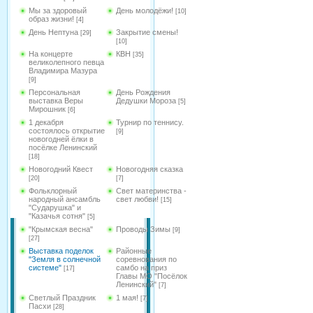
Мы за здоровый
День молодёжи!
[10]
образ жизни!
[4]
День Нептуна
Закрытие смены!
[29]
[10]
На концерте
КВН
[35]
великолепного певца
Владимира Мазура
[9]
Персональная
День Рождения
выставка Веры
Дедушки Мороза
[5]
Мирошник
[6]
1 декабря
Турнир по теннису.
состоялось открытие
[9]
новогодней ёлки в
посёлке Ленинский
[18]
Новогодний Квест
Новогодняя сказка
[20]
[7]
Фольклорный
Свет материнства -
народный ансамбль
свет любви!
[15]
"Сударушка" и
"Казачья сотня"
[5]
"Крымская весна"
Проводы Зимы
[9]
[27]
Выставка поделок
Районные
"Земля в солнечной
соревнования по
системе"
самбо на приз
[17]
Главы МО "Посёлок
Ленинский"
[7]
Светлый Праздник
1 мая!
[7]
Пасхи
[28]