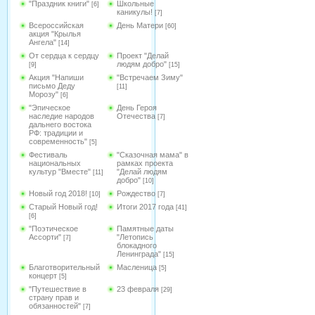
"Праздник книги"
Школьные
[6]
каникулы!
[7]
Всероссийская
День Матери
[60]
акция "Крылья
Ангела"
[14]
От сердца к сердцу
Проект "Делай
людям добро"
[9]
[15]
Акция "Напиши
"Встречаем Зиму"
письмо Деду
[11]
Морозу"
[6]
"Эпическое
День Героя
наследие народов
Отечества
[7]
дальнего востока
РФ: традиции и
современность"
[5]
Фестиваль
"Сказочная мама" в
национальных
рамках проекта
культур "Вместе"
"Делай людям
[11]
добро"
[10]
Новый год 2018!
Рождество
[10]
[7]
Старый Новый год!
Итоги 2017 года
[41]
[6]
"Поэтическое
Памятные даты
Ассорти"
"Летопись
[7]
блокадного
Ленинграда"
[15]
Благотворительный
Масленица
[5]
концерт
[5]
"Путешествие в
23 февраля
[29]
страну прав и
обязанностей"
[7]