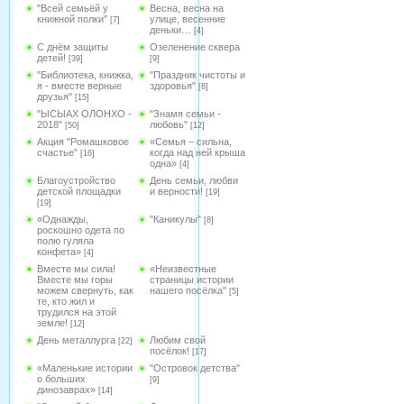
"Всей семьёй у
Весна, весна на
книжной полки"
улице, весенние
[7]
деньки…
[4]
С днём защиты
Озеленение сквера
детей!
[39]
[9]
"Библиотека, книжка,
"Праздник чистоты и
я - вместе верные
здоровья"
[8]
друзья"
[15]
"ЫСЫАХ ОЛОНХО -
"Знамя семьи -
2018"
любовь"
[50]
[12]
Акция "Ромашковое
«Семья – сильна,
счастье"
когда над ней крыша
[16]
одна»
[4]
Благоустройство
День семьи, любви
детской площадки
и верности!
[19]
[19]
«Однажды,
"Каникулы"
[8]
роскошно одета по
полю гуляла
конфета»
[4]
Вместе мы сила!
«Неизвестные
Вместе мы горы
страницы истории
можем свернуть, как
нашего посёлка"
[5]
те, кто жил и
трудился на этой
земле!
[12]
День металлурга
Любим свой
[22]
посёлок!
[17]
«Маленькие истории
"Островок детства"
о больших
[9]
динозаврах»
[14]