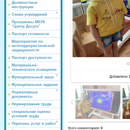
Должностные
инструкции
Схема учреждений
Программы МКУК
"Центр Досуга"
Паспорт готовности
Мероприятия по
антитеррористической
защищенности
Паспорт доступности
В реаль
Материально-
техническое оснащение
Добавлено
1
Муниципальный заказ
Муниципальное задание
Нормативные
документы
Нормирование труда
специальная оценка
условий труда
Перечень услуг и работ
Всего комментариев
:
0