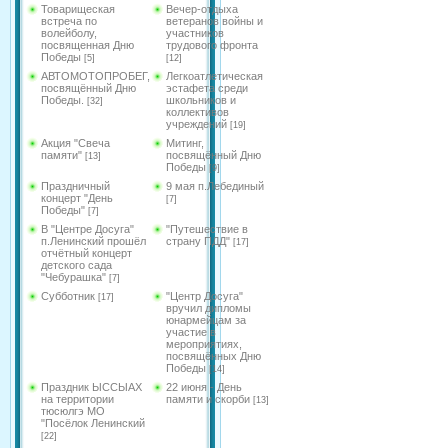
Товарищеская
Вечер-отдыха
встреча по
ветеранов войны и
волейболу,
участников
посвященная Дню
трудового фронта
Победы
[5]
[12]
АВТОМОТОПРОБЕГ,
Легкоатлетическая
посвящённый Дню
эстафета среди
Победы.
школьников и
[32]
коллективов
учреждений
[19]
Акция "Свеча
Митинг,
памяти"
посвящённый Дню
[13]
Победы
[9]
Праздничный
9 мая п.Лебединый
концерт "День
[7]
Победы"
[7]
В "Центре Досуга"
"Путешествие в
п.Ленинский прошёл
страну ПДД"
[17]
отчётный концерт
детского сада
"Чебурашка"
[7]
Субботник
"Центр Досуга"
[17]
вручил дипломы
юнармейцам за
участие в
мероприятиях,
посвящённых Дню
Победы
[14]
Праздник ЫССЫАХ
22 июня - День
на территории
памяти и скорби
[13]
тюсюлгэ МО
"Посёлок Ленинский
[22]