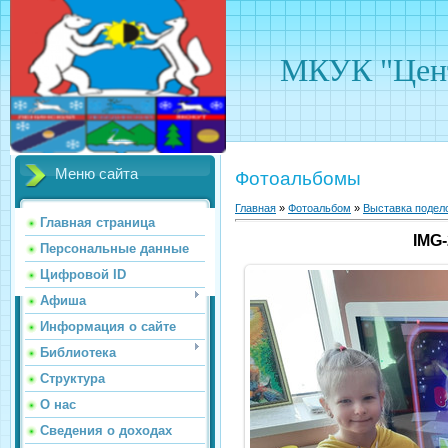
МКУК "Цент
Меню сайта
Фотоальбомы
Главная
»
Фотоальбом
»
Выставка подело
Главная страница
IMG
Персональные данные
Цифровой ID
Афиша
Информация о сайте
Библиотека
Структура
О нас
Сведения о доходах