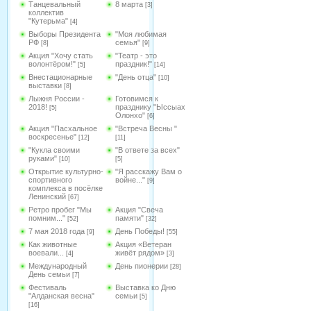
Танцевальный
8 марта
[3]
коллектив
"Кутерьма"
[4]
Выборы Президента
"Моя любимая
РФ
семья"
[8]
[9]
Акция "Хочу стать
"Театр - это
волонтёром!"
праздник!"
[5]
[14]
Внестационарные
"День отца"
[10]
выставки
[8]
Лыжня России -
Готовимся к
2018!
празднику "Ыссыах
[5]
Олонхо"
[6]
Акция "Пасхальное
"Встреча Весны "
воскресенье"
[12]
[11]
"Кукла своими
"В ответе за всех"
руками"
[10]
[5]
Открытие культурно-
"Я расскажу Вам о
спортивного
войне..."
[9]
комплекса в посёлке
Ленинский
[67]
Ретро пробег "Мы
Акция "Свеча
помним..."
памяти"
[52]
[32]
7 мая 2018 года
День Победы!
[9]
[55]
Как животные
Акция «Ветеран
воевали...
живёт рядом»
[4]
[3]
Международный
День пионерии
[28]
День семьи
[7]
Фестиваль
Выставка ко Дню
"Алданская весна"
семьи
[5]
[16]