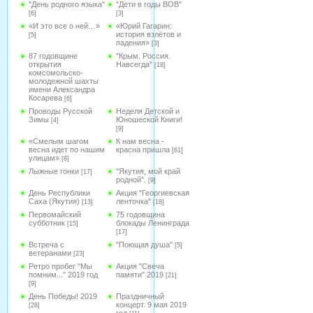
"День родного языка"
"Дети в годы ВОВ"
[6]
[3]
«И это все о ней…»
«Юрий Гагарин:
история взлётов и
[5]
падения»
[3]
87 годовщине
"Крым. Россия.
открытия
Навсегда"
[18]
комсомольско-
молодежной шахты
имени Александра
Косарева
[6]
Проводы Русской
Неделя Детской и
Зимы
Юношеской Книги!
[4]
[9]
«Смелым шагом
К нам весна -
весна идет по нашим
красна пришла
[61]
улицам»
[8]
Лыжные гонки
"Якутия, мой край
[17]
родной".
[9]
День Республики
Акция "Георгиевская
Саха (Якутия)
ленточка"
[13]
[18]
Первомайский
75 годовщина
субботник
блокады Ленинграда
[15]
[17]
Встреча с
"Поющая душа"
[5]
ветеранами
[23]
Ретро пробег "Мы
Акция "Свеча
помним..." 2019 год
памяти" 2019
[21]
[9]
День Победы! 2019
Праздничный
концерт. 9 мая 2019
[28]