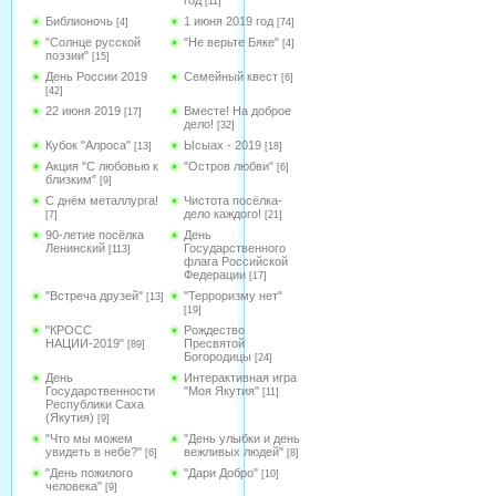
год
[11]
Библионочь
1 июня 2019 год
[4]
[74]
"Солнце русской
"Не верьте Бяке"
[4]
поэзии"
[15]
День России 2019
Семейный квест
[6]
[42]
22 июня 2019
Вместе! На доброе
[17]
дело!
[32]
Кубок "Алроса"
Ысыах - 2019
[13]
[18]
Акция "С любовью к
"Остров любви"
[6]
близким"
[9]
С днём металлурга!
Чистота посёлка-
дело каждого!
[7]
[21]
90-летие посёлка
День
Ленинский
Государственного
[113]
флага Российской
Федерации
[17]
"Встреча друзей"
"Терроризму нет"
[13]
[19]
"КРОСС
Рождество
НАЦИИ-2019"
Пресвятой
[89]
Богородицы
[24]
День
Интерактивная игра
Государственности
"Моя Якутия"
[11]
Республики Саха
(Якутия)
[9]
"Что мы можем
"День улыбки и день
увидеть в небе?"
вежливых людей"
[6]
[8]
"День пожилого
"Дари Добро"
[10]
человека"
[9]