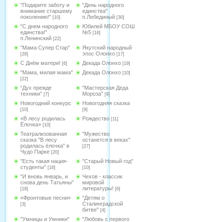
"Подарите заботу и
"День народного
внимание старшему
единства"
поколению!"
п.Лебединый
[10]
[30]
"С днем народного
Юбилей МБОУ СОШ
единства!"
№5
[16]
п.Ленинский
[22]
"Мама Супер Стар"
Якутский народный
эпос Олонхо
[28]
[17]
С Днём матери!
Декада Олонхо
[6]
[19]
"Мама, милая мама"
Декада Олонхо
[10]
[22]
“Дух прежде
"Мастерская Деда
техники”
Мороза"
[7]
[9]
Новогодний конкурс
Новогодняя сказка
[10]
[9]
«В лесу родилась
Рождество
[11]
Ёлочка»
[10]
Театрализованная
"Мужество
сказка "В лесу
останется в веках"
родилась ёлочка" в
[27]
Чудо Парке
[20]
"Есть такая нация-
"Старый Новый год"
студенты"
[16]
[10]
"И вновь январь, и
Чехов - классик
снова день Татьяны"
мировой
литературы!
[18]
[6]
«Фронтовые песни»
"Детям о
Сталинградской
[3]
битве"
[4]
"Умницы и Умники"
"Любовь с первого