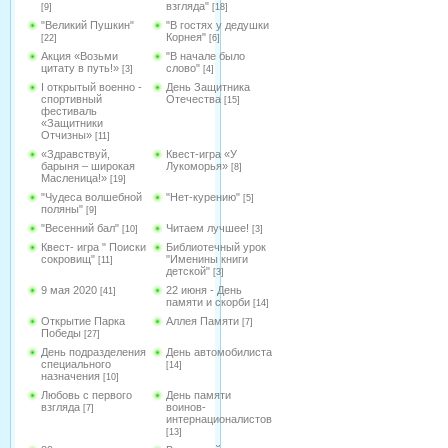
взгляда"
[9]
[18]
"Великий Пушкин"
"В гостях у дедушки
Корнея"
[22]
[6]
Акция «Возьми
"В начале было
цитату в путь!»
слово"
[3]
[4]
I открытый военно -
День Защитника
спортивный
Отечества
[15]
фестиваль
«Защитники
Отчизны»
[11]
«Здравствуй,
Квест-игра «У
барыня – широкая
Лукоморья»
[8]
Масленица!»
[19]
"Чудеса волшебной
"Нет-курению"
[5]
поляны"
[9]
"Весенний бал"
Читаем лучшее!
[10]
[3]
Квест- игра " Поиски
Библиотечный урок
сокровищ"
"Именины книги
[11]
детской"
[3]
9 мая 2020
22 июня - День
[41]
памяти и скорби
[14]
Открытие Парка
Аллея Памяти
[7]
Победы
[27]
День подразделения
День автомобилиста
специального
[14]
назначения
[10]
Любовь с первого
День памяти
взгляда
воинов-
[7]
интернационалистов
[13]