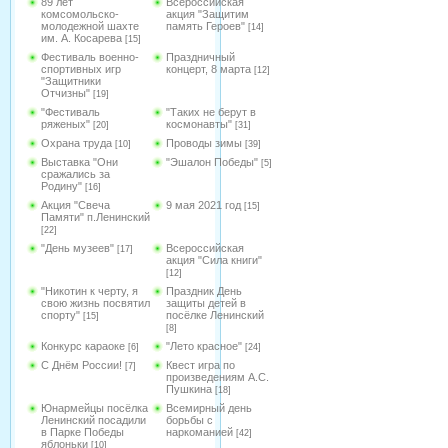
89 лет
Всероссийская
комсомольско-
акция "Защитим
молодежной шахте
память Героев"
[14]
им. А. Косарева
[15]
Фестиваль военно-
Праздничный
спортивных игр
концерт, 8 марта
[12]
"Защитники
Отчизны"
[19]
"Фестиваль
"Таких не берут в
ряженых"
космонавты"
[20]
[31]
Охрана труда
Проводы зимы
[10]
[39]
Выставка "Они
"Эшалон Победы"
[5]
сражались за
Родину"
[16]
Акция "Свеча
9 мая 2021 год
[15]
Памяти" п.Ленинский
[22]
"День музеев"
Всероссийская
[17]
акция "Сила книги"
[12]
"Никотин к черту, я
Праздник День
свою жизнь посвятил
защиты детей в
спорту"
посёлке Ленинский
[15]
[8]
Конкурс караоке
"Лето красное"
[6]
[24]
С Днём России!
Квест игра по
[7]
произведениям А.С.
Пушкина
[18]
Юнармейцы посёлка
Всемирный день
Ленинский посадили
борьбы с
в Парке Победы
наркоманией
[42]
яблоньки
[10]