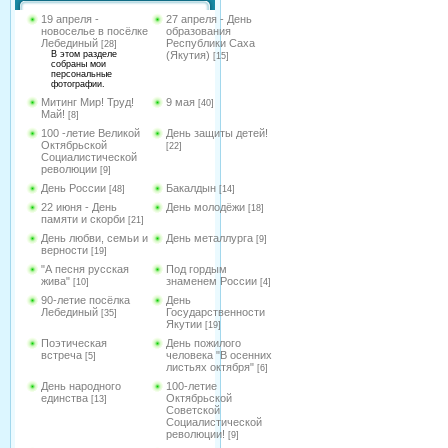
19 апреля -
27 апреля - День
новоселье в посёлке
образования
Лебединый
Республики Саха
[28]
В этом разделе
(Якутия)
[15]
собраны мои
персональные
фотографии.
Митинг Мир! Труд!
9 мая
[40]
Май!
[8]
100 -летие Великой
День защиты детей!
Октябрьской
[22]
Социалистической
революции
[9]
День России
Бакалдын
[48]
[14]
22 июня - День
День молодёжи
[18]
памяти и скорби
[21]
День любви, семьи и
День металлурга
[9]
верности
[19]
"А песня русская
Под гордым
жива"
знаменем России
[10]
[4]
90-летие посёлка
День
Лебединый
Государственности
[35]
Якутии
[19]
Поэтическая
День пожилого
встреча
человека "В осенних
[5]
листьях октября"
[6]
День народного
100-летие
единства
Октябрьской
[13]
Советской
Социалистической
революции!
[9]