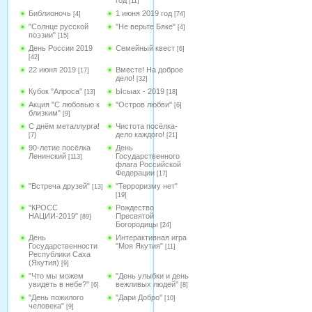
год
[11]
Библионочь
1 июня 2019 год
[4]
[74]
"Солнце русской
"Не верьте Бяке"
[4]
поэзии"
[15]
День России 2019
Семейный квест
[6]
[42]
22 июня 2019
Вместе! На доброе
[17]
дело!
[32]
Кубок "Алроса"
Ысыах - 2019
[13]
[18]
Акция "С любовью к
"Остров любви"
[6]
близким"
[9]
С днём металлурга!
Чистота посёлка-
дело каждого!
[7]
[21]
90-летие посёлка
День
Ленинский
Государственного
[113]
флага Российской
Федерации
[17]
"Встреча друзей"
"Терроризму нет"
[13]
[19]
"КРОСС
Рождество
НАЦИИ-2019"
Пресвятой
[89]
Богородицы
[24]
День
Интерактивная игра
Государственности
"Моя Якутия"
[11]
Республики Саха
(Якутия)
[9]
"Что мы можем
"День улыбки и день
увидеть в небе?"
вежливых людей"
[6]
[8]
"День пожилого
"Дари Добро"
[10]
человека"
[9]