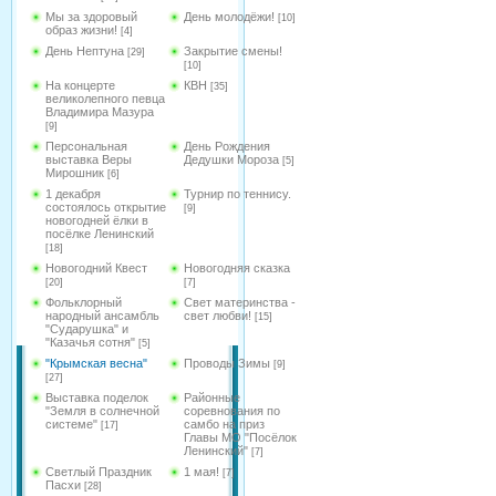
Мы за здоровый
День молодёжи!
[10]
образ жизни!
[4]
День Нептуна
Закрытие смены!
[29]
[10]
На концерте
КВН
[35]
великолепного певца
Владимира Мазура
[9]
Персональная
День Рождения
выставка Веры
Дедушки Мороза
[5]
Мирошник
[6]
1 декабря
Турнир по теннису.
состоялось открытие
[9]
новогодней ёлки в
посёлке Ленинский
[18]
Новогодний Квест
Новогодняя сказка
[20]
[7]
Фольклорный
Свет материнства -
народный ансамбль
свет любви!
[15]
"Сударушка" и
"Казачья сотня"
[5]
"Крымская весна"
Проводы Зимы
[9]
[27]
Выставка поделок
Районные
"Земля в солнечной
соревнования по
системе"
самбо на приз
[17]
Главы МО "Посёлок
Ленинский"
[7]
Светлый Праздник
1 мая!
[7]
Пасхи
[28]