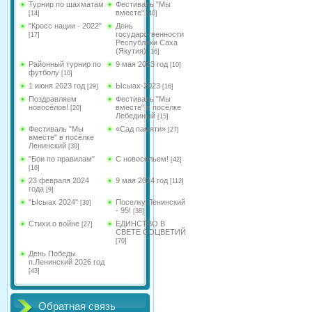
Турнир по шахматам
Фестиваль "Мы
вместе"
[14]
[40]
"Кросс нации - 2022"
День
государственности
[17]
Республики Саха
(Якутия)
[16]
Районный турнир по
9 мая 2023 год
[10]
футболу
[10]
1 июня 2023 год
Ысыах-2023
[29]
[16]
Поздравляем
Фестиваль "Мы
новосёлов!
вместе" в посёлке
[20]
Лебединый
[15]
Фестиваль "Мы
«Сад памяти»
[27]
вместе" в посёлке
Ленинский
[30]
"Бои по правилам"
С новосельем!
[42]
[16]
23 февраля 2024
9 мая 2024 год
[112]
года
[9]
"Ысыах 2024"
Поселку Ленинский
[39]
- 95!
[38]
Стихи о войне
ЕДИНСТВО В
[27]
СВЕТЕ СОЦВЕТИЙ
[70]
День Победы
п.Ленинский 2026 год
[43]
Обратная связь