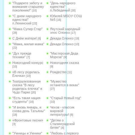
"Подарите заботу и
"День народного
внимание старшему
единства"
поколению!"
п.Лебединый
[10]
[30]
"С днем народного
Юбилей МБОУ СОШ
единства!"
№5
[16]
п.Ленинский
[22]
"Мама Супер Стар"
Якутский народный
эпос Олонхо
[28]
[17]
С Днём матери!
Декада Олонхо
[6]
[19]
"Мама, милая мама"
Декада Олонхо
[10]
[22]
“Дух прежде
"Мастерская Деда
техники”
Мороза"
[7]
[9]
Новогодний конкурс
Новогодняя сказка
[10]
[9]
«В лесу родилась
Рождество
[11]
Ёлочка»
[10]
Театрализованная
"Мужество
сказка "В лесу
останется в веках"
родилась ёлочка" в
[27]
Чудо Парке
[20]
"Есть такая нация-
"Старый Новый год"
студенты"
[16]
[10]
"И вновь январь, и
Чехов - классик
снова день Татьяны"
мировой
литературы!
[18]
[6]
«Фронтовые песни»
"Детям о
Сталинградской
[3]
битве"
[4]
"Умницы и Умники"
"Любовь с первого