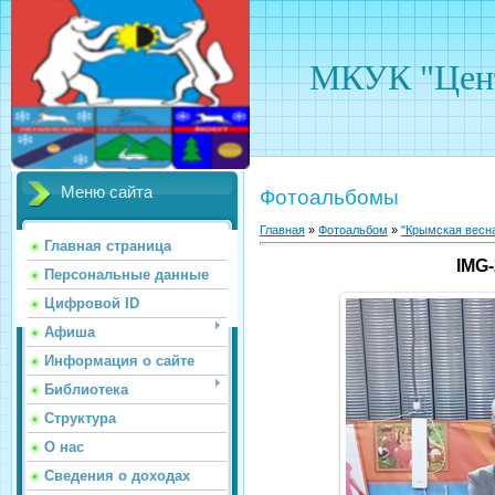
МКУК "Цент
Меню сайта
Фотоальбомы
Главная
»
Фотоальбом
»
"Крымская весн
Главная страница
IMG
Персональные данные
Цифровой ID
Афиша
Информация о сайте
Библиотека
Структура
О нас
Сведения о доходах