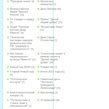
"Праздник книги"
Школьные
[6]
каникулы!
[7]
Всероссийская
День Матери
[60]
акция "Крылья
Ангела"
[14]
От сердца к сердцу
Проект "Делай
людям добро"
[9]
[15]
Акция "Напиши
"Встречаем Зиму"
письмо Деду
[11]
Морозу"
[6]
"Эпическое
День Героя
наследие народов
Отечества
[7]
дальнего востока
РФ: традиции и
современность"
[5]
Фестиваль
"Сказочная мама" в
национальных
рамках проекта
культур "Вместе"
"Делай людям
[11]
добро"
[10]
Новый год 2018!
Рождество
[10]
[7]
Старый Новый год!
Итоги 2017 года
[41]
[6]
"Поэтическое
Памятные даты
Ассорти"
"Летопись
[7]
блокадного
Ленинграда"
[15]
Благотворительный
Масленица
[5]
концерт
[5]
"Путешествие в
23 февраля
[29]
страну прав и
обязанностей"
[7]