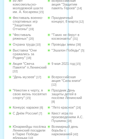
89 лет
Всероссийская
комсомольско-
акция "Защитим
молодежной шахте
память Героев"
[14]
им. А. Косарева
[15]
Фестиваль военно-
Праздничный
спортивных игр
концерт, 8 марта
[12]
"Защитники
Отчизны"
[19]
"Фестиваль
"Таких не берут в
ряженых"
космонавты"
[20]
[31]
Охрана труда
Проводы зимы
[10]
[39]
Выставка "Они
"Эшалон Победы"
[5]
сражались за
Родину"
[16]
Акция "Свеча
9 мая 2021 год
[15]
Памяти" п.Ленинский
[22]
"День музеев"
Всероссийская
[17]
акция "Сила книги"
[12]
"Никотин к черту, я
Праздник День
свою жизнь посвятил
защиты детей в
спорту"
посёлке Ленинский
[15]
[8]
Конкурс караоке
"Лето красное"
[6]
[24]
С Днём России!
Квест игра по
[7]
произведениям А.С.
Пушкина
[18]
Юнармейцы посёлка
Всемирный день
Ленинский посадили
борьбы с
в Парке Победы
наркоманией
[42]
яблоньки
[10]