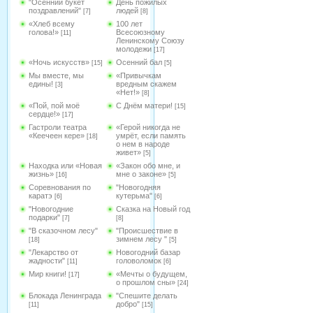
"Осенний букет
День пожилых
поздравлений"
людей
[7]
[8]
«Хлеб всему
100 лет
голова!»
Всесоюзному
[11]
Ленинскому Союзу
молодежи
[17]
«Ночь искусств»
Осенний бал
[15]
[5]
Мы вместе, мы
«Привычкам
едины!
вредным скажем
[3]
«Нет!»
[8]
«Пой, пой моё
С Днём матери!
[15]
сердце!»
[17]
Гастроли театра
«Герой никогда не
«Кеечеен кере»
умрёт, если память
[18]
о нем в народе
живет»
[5]
Находка или «Новая
«Закон обо мне, и
жизнь»
мне о законе»
[16]
[5]
Соревнования по
"Новогодняя
каратэ
кутерьма"
[6]
[6]
"Новогодние
Сказка на Новый год
подарки"
[7]
[8]
"В сказочном лесу"
"Происшествие в
зимнем лесу "
[18]
[5]
"Лекарство от
Новогодний базар
жадности"
головоломок
[11]
[6]
Мир книги!
«Мечты о будущем,
[17]
о прошлом сны»
[24]
Блокада Ленинграда
"Спешите делать
добро"
[11]
[15]