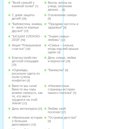
"Всей семьёй у
Весна, весна на
книжной полки"
улице, весенние
[7]
деньки…
[4]
С днём защиты
Озеленение сквера
детей!
[39]
[9]
"Библиотека, книжка,
"Праздник чистоты и
я - вместе верные
здоровья"
[8]
друзья"
[15]
"ЫСЫАХ ОЛОНХО -
"Знамя семьи -
2018"
любовь"
[50]
[12]
Акция "Ромашковое
«Семья – сильна,
счастье"
когда над ней крыша
[16]
одна»
[4]
Благоустройство
День семьи, любви
детской площадки
и верности!
[19]
[19]
«Однажды,
"Каникулы"
[8]
роскошно одета по
полю гуляла
конфета»
[4]
Вместе мы сила!
«Неизвестные
Вместе мы горы
страницы истории
можем свернуть, как
нашего посёлка"
[5]
те, кто жил и
трудился на этой
земле!
[12]
День металлурга
Любим свой
[22]
посёлок!
[17]
«Маленькие истории
"Островок детства"
о больших
[9]
динозаврах»
[14]