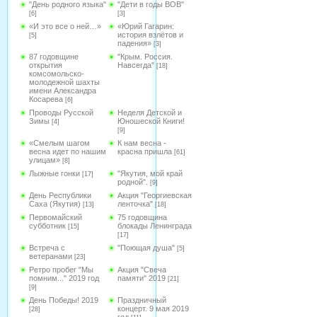
"День родного языка"
"Дети в годы ВОВ"
[6]
[3]
«И это все о ней…»
«Юрий Гагарин:
история взлётов и
[5]
падения»
[3]
87 годовщине
"Крым. Россия.
открытия
Навсегда"
[18]
комсомольско-
молодежной шахты
имени Александра
Косарева
[6]
Проводы Русской
Неделя Детской и
Зимы
Юношеской Книги!
[4]
[9]
«Смелым шагом
К нам весна -
весна идет по нашим
красна пришла
[61]
улицам»
[8]
Лыжные гонки
"Якутия, мой край
[17]
родной".
[9]
День Республики
Акция "Георгиевская
Саха (Якутия)
ленточка"
[13]
[18]
Первомайский
75 годовщина
субботник
блокады Ленинграда
[15]
[17]
Встреча с
"Поющая душа"
[5]
ветеранами
[23]
Ретро пробег "Мы
Акция "Свеча
помним..." 2019 год
памяти" 2019
[21]
[9]
День Победы! 2019
Праздничный
концерт. 9 мая 2019
[28]