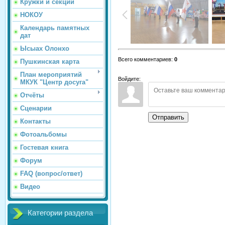
Кружки и секции
НОКОУ
Календарь памятных
дат
Ысыах Олонхо
Всего комментариев
:
0
Пушкинская карта
План мероприятий
Войдите:
МКУК "Центр досуга"
Отчёты
Сценарии
Отправить
Контакты
Фотоальбомы
Гостевая книга
Форум
FAQ (вопрос/ответ)
Видео
Категории раздела