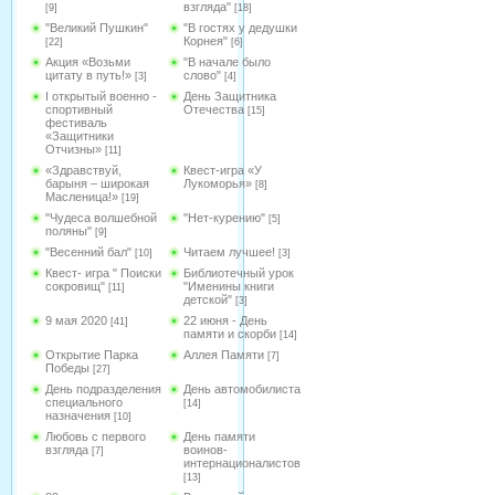
взгляда"
[9]
[18]
"Великий Пушкин"
"В гостях у дедушки
Корнея"
[22]
[6]
Акция «Возьми
"В начале было
цитату в путь!»
слово"
[3]
[4]
I открытый военно -
День Защитника
спортивный
Отечества
[15]
фестиваль
«Защитники
Отчизны»
[11]
«Здравствуй,
Квест-игра «У
барыня – широкая
Лукоморья»
[8]
Масленица!»
[19]
"Чудеса волшебной
"Нет-курению"
[5]
поляны"
[9]
"Весенний бал"
Читаем лучшее!
[10]
[3]
Квест- игра " Поиски
Библиотечный урок
сокровищ"
"Именины книги
[11]
детской"
[3]
9 мая 2020
22 июня - День
[41]
памяти и скорби
[14]
Открытие Парка
Аллея Памяти
[7]
Победы
[27]
День подразделения
День автомобилиста
специального
[14]
назначения
[10]
Любовь с первого
День памяти
взгляда
воинов-
[7]
интернационалистов
[13]