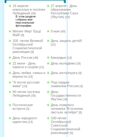
19 апреля -
27 апреля - День
новоселье в посёлке
образования
Лебединый
Республики Саха
[28]
В этом разделе
(Якутия)
[15]
собраны мои
персональные
фотографии.
Митинг Мир! Труд!
9 мая
[40]
Май!
[8]
100 -летие Великой
День защиты детей!
Октябрьской
[22]
Социалистической
революции
[9]
День России
Бакалдын
[48]
[14]
22 июня - День
День молодёжи
[18]
памяти и скорби
[21]
День любви, семьи и
День металлурга
[9]
верности
[19]
"А песня русская
Под гордым
жива"
знаменем России
[10]
[4]
90-летие посёлка
День
Лебединый
Государственности
[35]
Якутии
[19]
Поэтическая
День пожилого
встреча
человека "В осенних
[5]
листьях октября"
[6]
День народного
100-летие
единства
Октябрьской
[13]
Советской
Социалистической
революции!
[9]