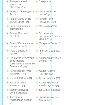
Танцевальный
8 марта
[3]
коллектив
"Кутерьма"
[4]
Выборы Президента
"Моя любимая
РФ
семья"
[8]
[9]
Акция "Хочу стать
"Театр - это
волонтёром!"
праздник!"
[5]
[14]
Внестационарные
"День отца"
[10]
выставки
[8]
Лыжня России -
Готовимся к
2018!
празднику "Ыссыах
[5]
Олонхо"
[6]
Акция "Пасхальное
"Встреча Весны "
воскресенье"
[12]
[11]
"Кукла своими
"В ответе за всех"
руками"
[10]
[5]
Открытие культурно-
"Я расскажу Вам о
спортивного
войне..."
[9]
комплекса в посёлке
Ленинский
[67]
Ретро пробег "Мы
Акция "Свеча
помним..."
памяти"
[52]
[32]
7 мая 2018 года
День Победы!
[9]
[55]
Как животные
Акция «Ветеран
воевали...
живёт рядом»
[4]
[3]
Международный
День пионерии
[28]
День семьи
[7]
Фестиваль
Выставка ко Дню
"Алданская весна"
семьи
[5]
[16]