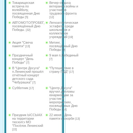
Товарищеская
Вечер-отдыха
встреча по
ветеранов войны и
волейболу,
участников
посвященная Дню
трудового фронта
Победы
[5]
[12]
АВТОМОТОПРОБЕГ,
Легкоатлетическая
посвящённый Дню
эстафета среди
Победы.
школьников и
[32]
коллективов
учреждений
[19]
Акция "Свеча
Митинг,
памяти"
посвящённый Дню
[13]
Победы
[9]
Праздничный
9 мая п.Лебединый
концерт "День
[7]
Победы"
[7]
В "Центре Досуга"
"Путешествие в
п.Ленинский прошёл
страну ПДД"
[17]
отчётный концерт
детского сада
"Чебурашка"
[7]
Субботник
"Центр Досуга"
[17]
вручил дипломы
юнармейцам за
участие в
мероприятиях,
посвящённых Дню
Победы
[14]
Праздник ЫССЫАХ
22 июня - День
на территории
памяти и скорби
[13]
тюсюлгэ МО
"Посёлок Ленинский
[22]