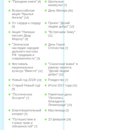
"Праздник книги"
Школьные
[6]
каникулы!
[7]
Всероссийская
День Матери
[60]
акция "Крылья
Ангела"
[14]
От сердца к сердцу
Проект "Делай
людям добро"
[9]
[15]
Акция "Напиши
"Встречаем Зиму"
письмо Деду
[11]
Морозу"
[6]
"Эпическое
День Героя
наследие народов
Отечества
[7]
дальнего востока
РФ: традиции и
современность"
[5]
Фестиваль
"Сказочная мама" в
национальных
рамках проекта
культур "Вместе"
"Делай людям
[11]
добро"
[10]
Новый год 2018!
Рождество
[10]
[7]
Старый Новый год!
Итоги 2017 года
[41]
[6]
"Поэтическое
Памятные даты
Ассорти"
"Летопись
[7]
блокадного
Ленинграда"
[15]
Благотворительный
Масленица
[5]
концерт
[5]
"Путешествие в
23 февраля
[29]
страну прав и
обязанностей"
[7]