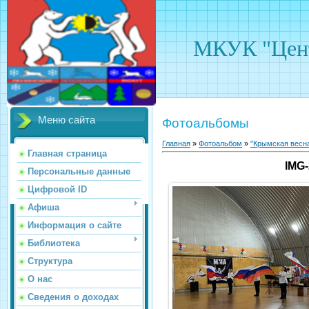
МКУК "Цент
Меню сайта
Фотоальбомы
Главная
»
Фотоальбом
»
"Крымская весн
Главная страница
IMG
Персональные данные
Цифровой ID
Афиша
Информация о сайте
Библиотека
Структура
О нас
Сведения о доходах