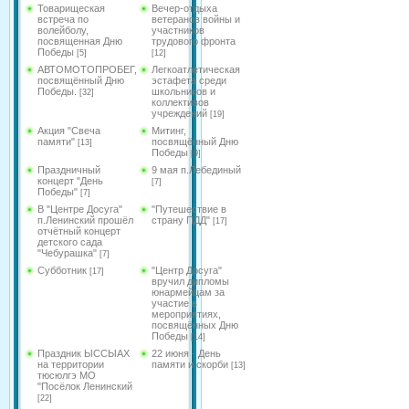
Товарищеская
Вечер-отдыха
встреча по
ветеранов войны и
волейболу,
участников
посвященная Дню
трудового фронта
Победы
[5]
[12]
АВТОМОТОПРОБЕГ,
Легкоатлетическая
посвящённый Дню
эстафета среди
Победы.
школьников и
[32]
коллективов
учреждений
[19]
Акция "Свеча
Митинг,
памяти"
посвящённый Дню
[13]
Победы
[9]
Праздничный
9 мая п.Лебединый
концерт "День
[7]
Победы"
[7]
В "Центре Досуга"
"Путешествие в
п.Ленинский прошёл
страну ПДД"
[17]
отчётный концерт
детского сада
"Чебурашка"
[7]
Субботник
"Центр Досуга"
[17]
вручил дипломы
юнармейцам за
участие в
мероприятиях,
посвящённых Дню
Победы
[14]
Праздник ЫССЫАХ
22 июня - День
на территории
памяти и скорби
[13]
тюсюлгэ МО
"Посёлок Ленинский
[22]