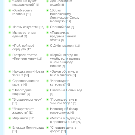
"Осенний букет
День пожилых
поздравлений"
людей
[7]
[8]
«Хлеб всему
100 лет
голова!»
Всесоюзному
[11]
Ленинскому Союзу
молодежи
[17]
«Ночь искусств»
Осенний бал
[15]
[5]
Мы вместе, мы
«Привычкам
едины!
вредным скажем
[3]
«Нет!»
[8]
«Пой, пой моё
С Днём матери!
[15]
сердце!»
[17]
Гастроли театра
«Герой никогда не
«Кеечеен кере»
умрёт, если память
[18]
о нем в народе
живет»
[5]
Находка или «Новая
«Закон обо мне, и
жизнь»
мне о законе»
[16]
[5]
Соревнования по
"Новогодняя
каратэ
кутерьма"
[6]
[6]
"Новогодние
Сказка на Новый год
подарки"
[7]
[8]
"В сказочном лесу"
"Происшествие в
зимнем лесу "
[18]
[5]
"Лекарство от
Новогодний базар
жадности"
головоломок
[11]
[6]
Мир книги!
«Мечты о будущем,
[17]
о прошлом сны»
[24]
Блокада Ленинграда
"Спешите делать
добро"
[11]
[15]