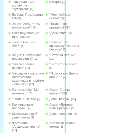
Танцевальный
8 марта
[3]
коллектив
"Кутерьма"
[4]
Выборы Президента
"Моя любимая
РФ
семья"
[8]
[9]
Акция "Хочу стать
"Театр - это
волонтёром!"
праздник!"
[5]
[14]
Внестационарные
"День отца"
[10]
выставки
[8]
Лыжня России -
Готовимся к
2018!
празднику "Ыссыах
[5]
Олонхо"
[6]
Акция "Пасхальное
"Встреча Весны "
воскресенье"
[12]
[11]
"Кукла своими
"В ответе за всех"
руками"
[10]
[5]
Открытие культурно-
"Я расскажу Вам о
спортивного
войне..."
[9]
комплекса в посёлке
Ленинский
[67]
Ретро пробег "Мы
Акция "Свеча
помним..."
памяти"
[52]
[32]
7 мая 2018 года
День Победы!
[9]
[55]
Как животные
Акция «Ветеран
воевали...
живёт рядом»
[4]
[3]
Международный
День пионерии
[28]
День семьи
[7]
Фестиваль
Выставка ко Дню
"Алданская весна"
семьи
[5]
[16]