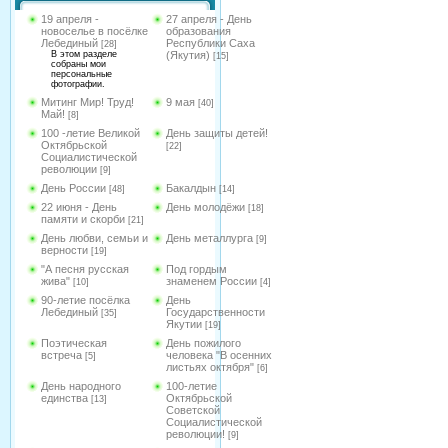
19 апреля -
27 апреля - День
новоселье в посёлке
образования
Лебединый
Республики Саха
[28]
В этом разделе
(Якутия)
[15]
собраны мои
персональные
фотографии.
Митинг Мир! Труд!
9 мая
[40]
Май!
[8]
100 -летие Великой
День защиты детей!
Октябрьской
[22]
Социалистической
революции
[9]
День России
Бакалдын
[48]
[14]
22 июня - День
День молодёжи
[18]
памяти и скорби
[21]
День любви, семьи и
День металлурга
[9]
верности
[19]
"А песня русская
Под гордым
жива"
знаменем России
[10]
[4]
90-летие посёлка
День
Лебединый
Государственности
[35]
Якутии
[19]
Поэтическая
День пожилого
встреча
человека "В осенних
[5]
листьях октября"
[6]
День народного
100-летие
единства
Октябрьской
[13]
Советской
Социалистической
революции!
[9]