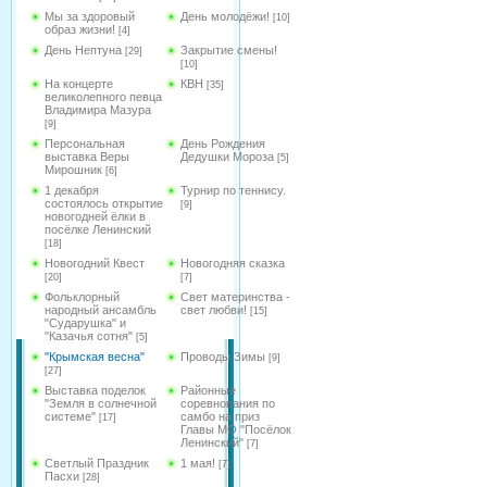
Мы за здоровый
День молодёжи!
[10]
образ жизни!
[4]
День Нептуна
Закрытие смены!
[29]
[10]
На концерте
КВН
[35]
великолепного певца
Владимира Мазура
[9]
Персональная
День Рождения
выставка Веры
Дедушки Мороза
[5]
Мирошник
[6]
1 декабря
Турнир по теннису.
состоялось открытие
[9]
новогодней ёлки в
посёлке Ленинский
[18]
Новогодний Квест
Новогодняя сказка
[20]
[7]
Фольклорный
Свет материнства -
народный ансамбль
свет любви!
[15]
"Сударушка" и
"Казачья сотня"
[5]
"Крымская весна"
Проводы Зимы
[9]
[27]
Выставка поделок
Районные
"Земля в солнечной
соревнования по
системе"
самбо на приз
[17]
Главы МО "Посёлок
Ленинский"
[7]
Светлый Праздник
1 мая!
[7]
Пасхи
[28]