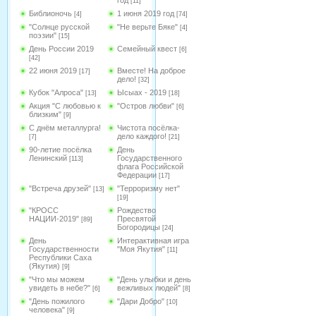
год
[11]
Библионочь
1 июня 2019 год
[4]
[74]
"Солнце русской
"Не верьте Бяке"
[4]
поэзии"
[15]
День России 2019
Семейный квест
[6]
[42]
22 июня 2019
Вместе! На доброе
[17]
дело!
[32]
Кубок "Алроса"
Ысыах - 2019
[13]
[18]
Акция "С любовью к
"Остров любви"
[6]
близким"
[9]
С днём металлурга!
Чистота посёлка-
дело каждого!
[7]
[21]
90-летие посёлка
День
Ленинский
Государственного
[113]
флага Российской
Федерации
[17]
"Встреча друзей"
"Терроризму нет"
[13]
[19]
"КРОСС
Рождество
НАЦИИ-2019"
Пресвятой
[89]
Богородицы
[24]
День
Интерактивная игра
Государственности
"Моя Якутия"
[11]
Республики Саха
(Якутия)
[9]
"Что мы можем
"День улыбки и день
увидеть в небе?"
вежливых людей"
[6]
[8]
"День пожилого
"Дари Добро"
[10]
человека"
[9]