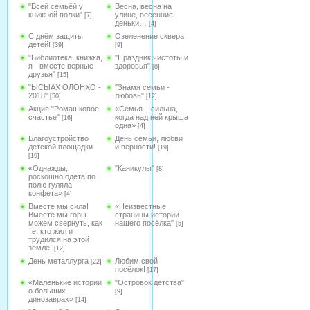
"Всей семьёй у
Весна, весна на
книжной полки"
улице, весенние
[7]
деньки…
[4]
С днём защиты
Озеленение сквера
детей!
[39]
[9]
"Библиотека, книжка,
"Праздник чистоты и
я - вместе верные
здоровья"
[8]
друзья"
[15]
"ЫСЫАХ ОЛОНХО -
"Знамя семьи -
2018"
любовь"
[50]
[12]
Акция "Ромашковое
«Семья – сильна,
счастье"
когда над ней крыша
[16]
одна»
[4]
Благоустройство
День семьи, любви
детской площадки
и верности!
[19]
[19]
«Однажды,
"Каникулы"
[8]
роскошно одета по
полю гуляла
конфета»
[4]
Вместе мы сила!
«Неизвестные
Вместе мы горы
страницы истории
можем свернуть, как
нашего посёлка"
[5]
те, кто жил и
трудился на этой
земле!
[12]
День металлурга
Любим свой
[22]
посёлок!
[17]
«Маленькие истории
"Островок детства"
о больших
[9]
динозаврах»
[14]