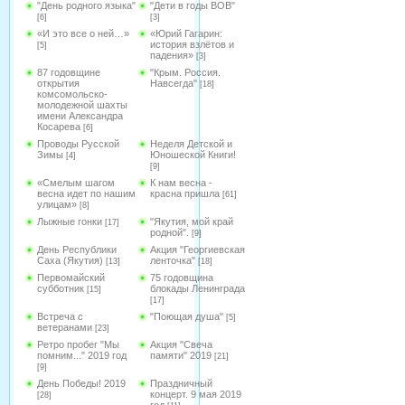
"День родного языка"
"Дети в годы ВОВ"
[6]
[3]
«И это все о ней…»
«Юрий Гагарин:
история взлётов и
[5]
падения»
[3]
87 годовщине
"Крым. Россия.
открытия
Навсегда"
[18]
комсомольско-
молодежной шахты
имени Александра
Косарева
[6]
Проводы Русской
Неделя Детской и
Зимы
Юношеской Книги!
[4]
[9]
«Смелым шагом
К нам весна -
весна идет по нашим
красна пришла
[61]
улицам»
[8]
Лыжные гонки
"Якутия, мой край
[17]
родной".
[9]
День Республики
Акция "Георгиевская
Саха (Якутия)
ленточка"
[13]
[18]
Первомайский
75 годовщина
субботник
блокады Ленинграда
[15]
[17]
Встреча с
"Поющая душа"
[5]
ветеранами
[23]
Ретро пробег "Мы
Акция "Свеча
помним..." 2019 год
памяти" 2019
[21]
[9]
День Победы! 2019
Праздничный
концерт. 9 мая 2019
[28]