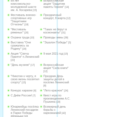
89 лет
Всероссийская
комсомольско-
акция "Защитим
молодежной шахте
память Героев"
[14]
им. А. Косарева
[15]
Фестиваль военно-
Праздничный
спортивных игр
концерт, 8 марта
[12]
"Защитники
Отчизны"
[19]
"Фестиваль
"Таких не берут в
ряженых"
космонавты"
[20]
[31]
Охрана труда
Проводы зимы
[10]
[39]
Выставка "Они
"Эшалон Победы"
[5]
сражались за
Родину"
[16]
Акция "Свеча
9 мая 2021 год
[15]
Памяти" п.Ленинский
[22]
"День музеев"
Всероссийская
[17]
акция "Сила книги"
[12]
"Никотин к черту, я
Праздник День
свою жизнь посвятил
защиты детей в
спорту"
посёлке Ленинский
[15]
[8]
Конкурс караоке
"Лето красное"
[6]
[24]
С Днём России!
Квест игра по
[7]
произведениям А.С.
Пушкина
[18]
Юнармейцы посёлка
Всемирный день
Ленинский посадили
борьбы с
в Парке Победы
наркоманией
[42]
яблоньки
[10]