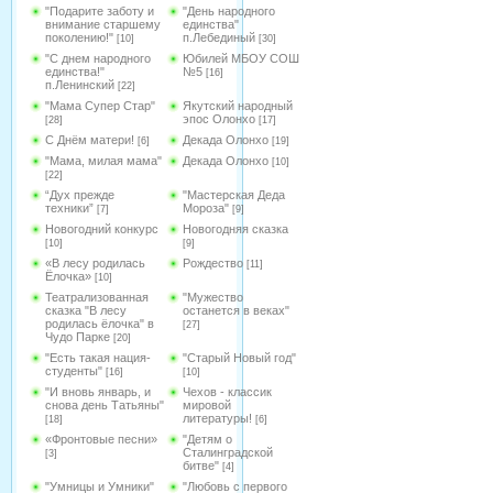
"Подарите заботу и
"День народного
внимание старшему
единства"
поколению!"
п.Лебединый
[10]
[30]
"С днем народного
Юбилей МБОУ СОШ
единства!"
№5
[16]
п.Ленинский
[22]
"Мама Супер Стар"
Якутский народный
эпос Олонхо
[28]
[17]
С Днём матери!
Декада Олонхо
[6]
[19]
"Мама, милая мама"
Декада Олонхо
[10]
[22]
“Дух прежде
"Мастерская Деда
техники”
Мороза"
[7]
[9]
Новогодний конкурс
Новогодняя сказка
[10]
[9]
«В лесу родилась
Рождество
[11]
Ёлочка»
[10]
Театрализованная
"Мужество
сказка "В лесу
останется в веках"
родилась ёлочка" в
[27]
Чудо Парке
[20]
"Есть такая нация-
"Старый Новый год"
студенты"
[16]
[10]
"И вновь январь, и
Чехов - классик
снова день Татьяны"
мировой
литературы!
[18]
[6]
«Фронтовые песни»
"Детям о
Сталинградской
[3]
битве"
[4]
"Умницы и Умники"
"Любовь с первого