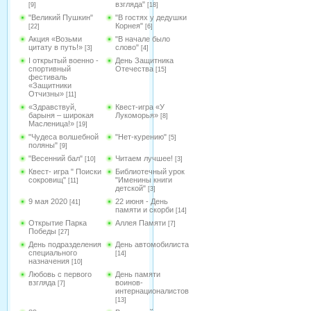
взгляда"
[9]
[18]
"Великий Пушкин"
"В гостях у дедушки
Корнея"
[22]
[6]
Акция «Возьми
"В начале было
цитату в путь!»
слово"
[3]
[4]
I открытый военно -
День Защитника
спортивный
Отечества
[15]
фестиваль
«Защитники
Отчизны»
[11]
«Здравствуй,
Квест-игра «У
барыня – широкая
Лукоморья»
[8]
Масленица!»
[19]
"Чудеса волшебной
"Нет-курению"
[5]
поляны"
[9]
"Весенний бал"
Читаем лучшее!
[10]
[3]
Квест- игра " Поиски
Библиотечный урок
сокровищ"
"Именины книги
[11]
детской"
[3]
9 мая 2020
22 июня - День
[41]
памяти и скорби
[14]
Открытие Парка
Аллея Памяти
[7]
Победы
[27]
День подразделения
День автомобилиста
специального
[14]
назначения
[10]
Любовь с первого
День памяти
взгляда
воинов-
[7]
интернационалистов
[13]