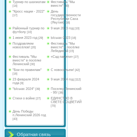
Турнир по шахматам
Фестиваль "Мы
вместе"
[14]
[40]
"Кросс нации - 2022"
День
государственности
[17]
Республики Саха
(Якутия)
[16]
Районный турнир по
9 мая 2023 год
[10]
футболу
[10]
1 июня 2023 год
Ысыах-2023
[29]
[16]
Поздравляем
Фестиваль "Мы
новосёлов!
вместе" в посёлке
[20]
Лебединый
[15]
Фестиваль "Мы
«Сад памяти»
[27]
вместе" в посёлке
Ленинский
[30]
"Бои по правилам"
С новосельем!
[42]
[16]
23 февраля 2024
9 мая 2024 год
[112]
года
[9]
"Ысыах 2024"
Поселку Ленинский
[39]
- 95!
[38]
Стихи о войне
ЕДИНСТВО В
[27]
СВЕТЕ СОЦВЕТИЙ
[70]
День Победы
п.Ленинский 2026 год
[43]
Обратная связь